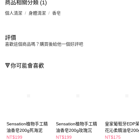
商品相關分類 (1)
個人清潔
身體清潔
香皂
評價
喜歡這個商品嗎？購買後給他一個好評吧
🔻你可能會喜歡
Sensation植物手工精
Sensation植物手工精
皇家葡萄牙EDP
油香皂200g死海泥
油香皂200g玫瑰沉
花沁柔精油皂200
NT$199
NT$199
NT$175