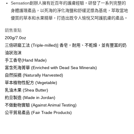
LINE Pay
Sensation創辦人擁有近百年的護膚經驗，研發了一系列完整的
身體護理產品，以死海的淨化海鹽和舒緩泥漿為基底，萃取當地
Apple Pay
優質的草本和水果精華，打造出既令人愉悅又呵護肌膚的產品。
街口支付
銷售重點
悠遊付
200g/7.0oz
三倍研磨工法 (Triple-milled)] 香皂，耐用、不乾燥，並有豐富的奶
Google Pay
油狀泡沫
AFTEE先享後付
手工香皂(Hand Made)
相關說明
富含死海菁華 (Enriched with Dead Sea Minerals)
【關於「AFTEE先享後付」】
自然採摘 (Naturally Harvested)
即享券
AFTEE先享後付是「在收到商品之後才付款」的支付方式。 讓您購物簡單
便利好安心！
草本植物性配方 (Vegetable)
１．簡單：不需註冊會員、不需綁卡、不需儲值。
乳油木果 (Shea Butter)
運送方式
２．便利：只要手機號碼，簡訊認證，即可結帳。
約旦製造 (Made in Jordan)
３．安心：先確認商品／服務後，再付款。
全家取貨付款
不做動物實驗 (Against Animal Testing)
每筆NT$65，滿NT$390(含以上)免運費
【「AFTEE先享後付」結帳流程】
公平貿易產品 (Fair Trade Products)
１．於結帳方式選擇「AFTEE先享後付」後，將跳轉至「AFTEE先享後付」
付款後全家取貨
結帳頁面，進行簡訊認證並確認金額後，即可完成結帳。
２．訂單成立數日內，您將收到繳費通知簡訊。
每筆NT$65，滿NT$390(含以上)免運費
３．收到繳費通知簡訊後14天內，點擊此簡訊中的連結，可透過四大超商／