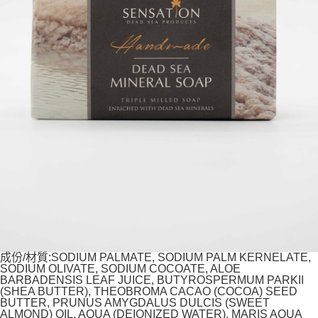
成份/材質:SODIUM PALMATE, SODIUM PALM KERNELATE,
SODIUM OLIVATE, SODIUM COCOATE, ALOE
BARBADENSIS LEAF JUICE, BUTYROSPERMUM PARKII
(SHEA BUTTER), THEOBROMA CACAO (COCOA) SEED
BUTTER, PRUNUS AMYGDALUS DULCIS (SWEET
ALMOND) OIL, AQUA (DEIONIZED WATER), MARIS AQUA