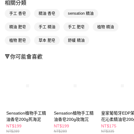
ATM／網路銀行／等多元方式進行付款，方視為交易完成。
相關分類
萊爾富取貨付款
※ 請注意：結帳手續完成當下不需立刻繳費，但若您需要取消訂單，請聯絡
每筆NT$65，滿NT$490(含以上)免運費
購買商品的店家。未經商家同意取消之訂單仍視為有效，需透過AFTEE先享
手工 香皂
精油 香皂
sensation 精油
後付繳納相關費用。
付款後萊爾富取貨
※ 交易是否成功請以「AFTEE先享後付 」之結帳頁面顯示為準，若有關於
精油 肥皂
手工 精油
手工 肥皂
植物 精油
是否繳費成功／繳費後需取消欲退款等相關疑問，請聯繫「AFTEE先享後付
每筆NT$65，滿NT$490(含以上)免運費
客戶支援中心」
https://netprotections.freshdesk.com/support/home
植物 肥皂
草本 肥皂
舒緩 精油
7-11取貨付款
【注意事項】
１．透過由恩沛科技股份有限公司提供之「AFTEE先享後付」服務完成之交
每筆NT$65，滿NT$490(含以上)免運費
易，需依本服務之必要範圍內提供個人資料，並將交易相關給付款項請求債
🔻你可能會喜歡
權轉讓予恩沛科技股份有限公司。
付款後7-11取貨
２．關於個人資料處理事宜，請瀏覽以下網址：
每筆NT$65，滿NT$490(含以上)免運費
https://aftee.tw/terms/#terms3
３．未成年的使用者請事先徵得法定代理人或監護人之同意方可使用
宅配(本島)
「AFTEE先享後付」，若未經同意申辦者引起之損失，本公司不負相關責
任。
每筆NT$100，滿NT$790(含以上)免運費
４．使用「AFTEE先享後付」時，將依據個別帳號之用戶狀況，依本公司即
時審查核予不同之上限額度；若仍有額度不足之情形，本公司將視審查結果
付款後寶雅門市自取(由倉庫統一出貨)
請求用戶進行身份認證。
每筆NT$80，滿NT$290(含以上)免運費
５．嚴禁一人註冊多個帳號或使用他人資訊註冊。若發現惡意使用之情形，
Sensation植物手工精
Sensation植物手工精
皇家葡萄牙EDP
恩沛科技股份有限公司將有權停止該用戶之使用額度並採取法律行動。
油香皂200g死海泥
油香皂200g玫瑰沉
花沁柔精油皂200
NT$199
NT$199
NT$175
NT$289
NT$289
NT$335