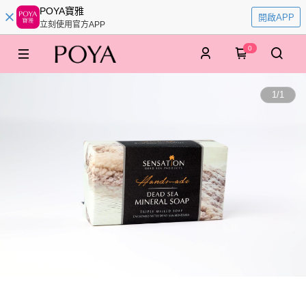
POYA寶雅
開啟APP
立刻使用官方APP
0
1
/
1