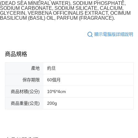
(DEAD SEA MINERAL WATER), SODIUM PHOSPHATE,
SODIUM CARBONATE, SODIUM SILICATE, CALCIUM,
GLYCERIN, VERBENA OFFICINALIS EXTRACT, OCIMUM
BASILICUM (BASIL) OIL, PARFUM (FRAGRANCE).
顯示電腦版詳細說明
商品規格
產地
約旦
保存期限
60個月
商品材積(公分)
10*6*4cm
商品重量(公克)
200g