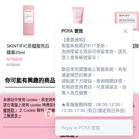
POYA 寶雅
【重要通知】
客服系統將於8/17更新，
SKINTIFIC菸醯胺亮白
SKINTIFIC菸醯胺亮白
SKINTIFIC菸醯
為保障留言資訊可保留查詢，請先
精華20ml
洗面乳120ml
面霜30g
登入會員帳號留言。
NT$439
NT$299
NT$459
NT$465
NT$329
NT$479
歡迎來到寶雅線上客服系統。為加
速處理您的需求，
你可能有興趣的商品
全站排行
請點選下方按鈕，查詢相關詳情，
若無欲查詢資訊，可直接留言，由
專人為您服務。
本網站中使用 cookie，欲查詢有關本網站使用 cookie 方式之詳情，及若您不希
★客服服務時間：08:30-12:30 /
熱門標籤
望在電腦上使用 cookie 時應如何變更電腦的 cookie 設定，請參閱本網站「
隱私
13:30-17:30 (假日/國定假日休息)
權條款
」之 Cookie 聲明。您繼續使用本網站即表示您同意本公司得按本網站使
用條款之 Cookie 聲明使用 cookie。
了解更多 >
Reply to POYA 寶雅
我知道了