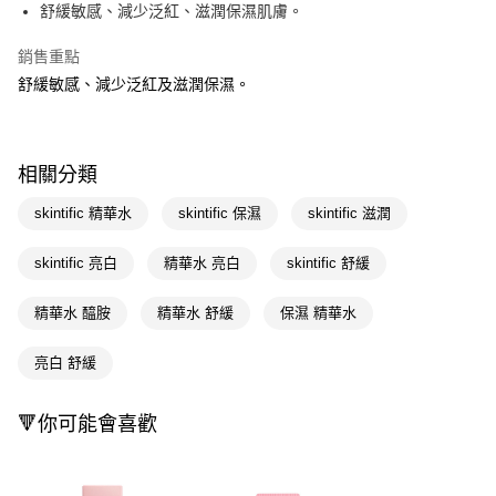
LINE Pay
舒緩敏感、減少泛紅、滋潤保濕肌膚。
Apple Pay
銷售重點
舒緩敏感、減少泛紅及滋潤保濕。
街口支付
悠遊付
Google Pay
相關分類
AFTEE先享後付
skintific 精華水
skintific 保濕
skintific 滋潤
相關說明
【關於「AFTEE先享後付」】
skintific 亮白
精華水 亮白
skintific 舒緩
即享券
AFTEE先享後付是「在收到商品之後才付款」的支付方式。 讓您購物簡單
便利好安心！
精華水 醯胺
精華水 舒緩
保濕 精華水
１．簡單：不需註冊會員、不需綁卡、不需儲值。
運送方式
２．便利：只要手機號碼，簡訊認證，即可結帳。
３．安心：先確認商品／服務後，再付款。
亮白 舒緩
全家取貨付款
每筆NT$65，滿NT$390(含以上)免運費
【「AFTEE先享後付」結帳流程】
🔻你可能會喜歡
１．於結帳方式選擇「AFTEE先享後付」後，將跳轉至「AFTEE先享後付」
付款後全家取貨
結帳頁面，進行簡訊認證並確認金額後，即可完成結帳。
２．訂單成立數日內，您將收到繳費通知簡訊。
每筆NT$65，滿NT$390(含以上)免運費
３．收到繳費通知簡訊後14天內，點擊此簡訊中的連結，可透過四大超商／