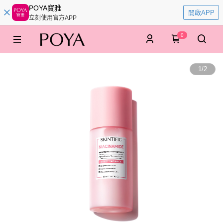
POYA寶雅
開啟APP
立刻使用官方APP
0
1
/
2