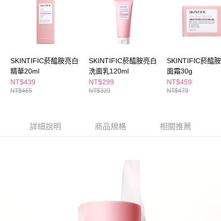
ATM／網路銀行／等多元方式進行付款，方視為交易完成。
萊爾富取貨付款
※ 請注意：結帳手續完成當下不需立刻繳費，但若您需要取消訂單，請聯絡
每筆NT$65，滿NT$490(含以上)免運費
購買商品的店家。未經商家同意取消之訂單仍視為有效，需透過AFTEE先享
後付繳納相關費用。
付款後萊爾富取貨
※ 交易是否成功請以「AFTEE先享後付 」之結帳頁面顯示為準，若有關於
是否繳費成功／繳費後需取消欲退款等相關疑問，請聯繫「AFTEE先享後付
每筆NT$65，滿NT$490(含以上)免運費
客戶支援中心」
https://netprotections.freshdesk.com/support/home
SKINTIFIC菸醯胺亮白
SKINTIFIC菸醯胺亮白
SKINTIFIC菸醯
7-11取貨付款
精華20ml
洗面乳120ml
面霜30g
【注意事項】
NT$439
NT$299
NT$459
１．透過由恩沛科技股份有限公司提供之「AFTEE先享後付」服務完成之交
每筆NT$65，滿NT$490(含以上)免運費
NT$465
NT$329
NT$479
易，需依本服務之必要範圍內提供個人資料，並將交易相關給付款項請求債
權轉讓予恩沛科技股份有限公司。
付款後7-11取貨
２．關於個人資料處理事宜，請瀏覽以下網址：
每筆NT$65，滿NT$490(含以上)免運費
https://aftee.tw/terms/#terms3
詳細說明
商品規格
相關推薦
３．未成年的使用者請事先徵得法定代理人或監護人之同意方可使用
宅配(本島)
「AFTEE先享後付」，若未經同意申辦者引起之損失，本公司不負相關責
任。
每筆NT$100，滿NT$790(含以上)免運費
４．使用「AFTEE先享後付」時，將依據個別帳號之用戶狀況，依本公司即
時審查核予不同之上限額度；若仍有額度不足之情形，本公司將視審查結果
付款後寶雅門市自取(由倉庫統一出貨)
請求用戶進行身份認證。
每筆NT$80，滿NT$290(含以上)免運費
５．嚴禁一人註冊多個帳號或使用他人資訊註冊。若發現惡意使用之情形，
恩沛科技股份有限公司將有權停止該用戶之使用額度並採取法律行動。