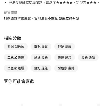
LINE Pay
解決髮絲細軟扁塌問題、蓬鬆度★★★★★、定型力★★★。
Apple Pay
銷售重點
打造蓬鬆空氣髮感、質地清爽不黏膩 髮絲立體有型
街口支付
悠遊付
Google Pay
相關分類
AFTEE先享後付
舒妃 型色家
舒妃 蓬鬆
舒妃 髮絲
相關說明
【關於「AFTEE先享後付」】
型色家 蓬蓬
蓬蓬 髮絲
蓬蓬 蓬鬆
髮絲 蓬鬆
即享券
AFTEE先享後付是「在收到商品之後才付款」的支付方式。 讓您購物簡單
便利好安心！
型色家 蓬鬆
舒妃 蓬蓬
型色家 髮絲
１．簡單：不需註冊會員、不需綁卡、不需儲值。
運送方式
２．便利：只要手機號碼，簡訊認證，即可結帳。
３．安心：先確認商品／服務後，再付款。
全家取貨付款
🔻你可能會喜歡
每筆NT$65，滿NT$390(含以上)免運費
【「AFTEE先享後付」結帳流程】
１．於結帳方式選擇「AFTEE先享後付」後，將跳轉至「AFTEE先享後付」
付款後全家取貨
結帳頁面，進行簡訊認證並確認金額後，即可完成結帳。
２．訂單成立數日內，您將收到繳費通知簡訊。
每筆NT$65，滿NT$390(含以上)免運費
３．收到繳費通知簡訊後14天內，點擊此簡訊中的連結，可透過四大超商／