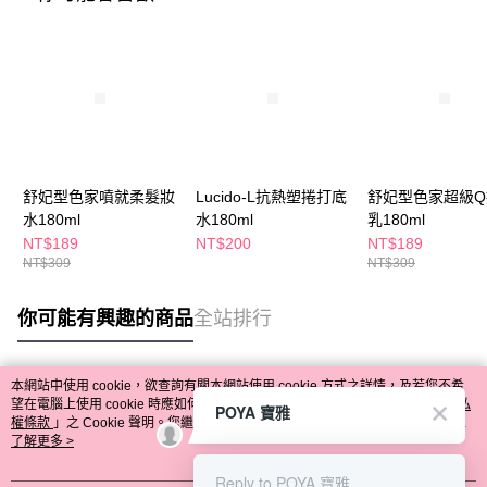
舒妃型色家噴就柔髮妝
Lucido-L抗熱塑捲打底
舒妃型色家超級Q
水180ml
水180ml
乳180ml
NT$189
NT$200
NT$189
NT$309
NT$309
你可能有興趣的商品
全站排行
本網站中使用 cookie，欲查詢有關本網站使用 cookie 方式之詳情，及若您不希
熱門標籤
望在電腦上使用 cookie 時應如何變更電腦的 cookie 設定，請參閱本網站「
隱私
POYA 寶雅
權條款
」之 Cookie 聲明。您繼續使用本網站即表示您同意本公司得按本網站使
用條款之 Cookie 聲明使用 cookie。
了解更多 >
Reply to POYA 寶雅