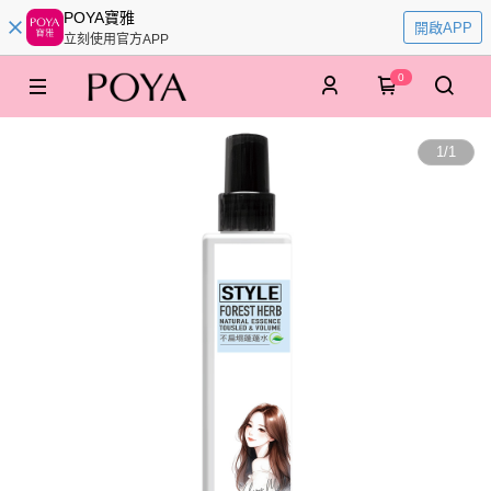
POYA寶雅
開啟APP
立刻使用官方APP
0
1
/
1