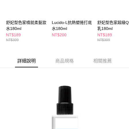
ATM／網路銀行／等多元方式進行付款，方視為交易完成。
萊爾富取貨付款
※ 請注意：結帳手續完成當下不需立刻繳費，但若您需要取消訂單，請聯絡
每筆NT$65，滿NT$490(含以上)免運費
購買商品的店家。未經商家同意取消之訂單仍視為有效，需透過AFTEE先享
後付繳納相關費用。
舒妃型色家噴就柔髮妝
Lucido-L抗熱塑捲打底
舒妃型色家超級Q
付款後萊爾富取貨
※ 交易是否成功請以「AFTEE先享後付 」之結帳頁面顯示為準，若有關於
是否繳費成功／繳費後需取消欲退款等相關疑問，請聯繫「AFTEE先享後付
水180ml
水180ml
乳180ml
每筆NT$65，滿NT$490(含以上)免運費
客戶支援中心」
https://netprotections.freshdesk.com/support/home
NT$189
NT$200
NT$189
NT$309
NT$309
7-11取貨付款
【注意事項】
１．透過由恩沛科技股份有限公司提供之「AFTEE先享後付」服務完成之交
每筆NT$65，滿NT$490(含以上)免運費
易，需依本服務之必要範圍內提供個人資料，並將交易相關給付款項請求債
權轉讓予恩沛科技股份有限公司。
付款後7-11取貨
詳細說明
商品規格
相關推薦
２．關於個人資料處理事宜，請瀏覽以下網址：
每筆NT$65，滿NT$490(含以上)免運費
https://aftee.tw/terms/#terms3
３．未成年的使用者請事先徵得法定代理人或監護人之同意方可使用
宅配(本島)
「AFTEE先享後付」，若未經同意申辦者引起之損失，本公司不負相關責
任。
每筆NT$100，滿NT$790(含以上)免運費
４．使用「AFTEE先享後付」時，將依據個別帳號之用戶狀況，依本公司即
時審查核予不同之上限額度；若仍有額度不足之情形，本公司將視審查結果
付款後寶雅門市自取(由倉庫統一出貨)
請求用戶進行身份認證。
每筆NT$80，滿NT$290(含以上)免運費
５．嚴禁一人註冊多個帳號或使用他人資訊註冊。若發現惡意使用之情形，
恩沛科技股份有限公司將有權停止該用戶之使用額度並採取法律行動。