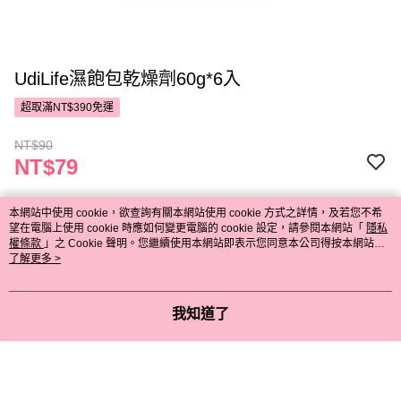
UdiLife濕飽包乾燥劑60g*6入
超取滿NT$390免運
NT$90
NT$79
本網站中使用 cookie，欲查詢有關本網站使用 cookie 方式之詳情，及若您不希
付款與運送方式
望在電腦上使用 cookie 時應如何變更電腦的 cookie 設定，請參閱本網站「
隱私
權條款
」之 Cookie 聲明。您繼續使用本網站即表示您同意本公司得按本網站使
超取滿NT$390免運
用條款之 Cookie 聲明使用 cookie。
了解更多 >
付款方式
商品特色
POYA支付
我知道了
商品編號
信用卡一次付款
11893313
超商取貨付款
商品特色