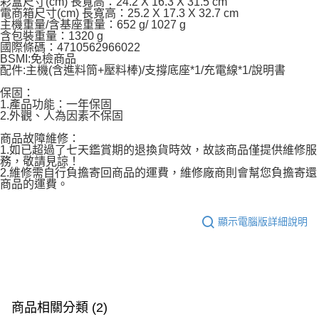
彩盒尺寸(cm) 長寬高：24.2 X 16.3 X 31.5 cm
電商箱尺寸(cm) 長寬高：25.2 X 17.3 X 32.7 cm
主機重量/含基座重量：652 g/ 1027 g
含包裝重量：1320 g
國際條碼：4710562966022
BSMI:免檢商品
配件:主機(含進料筒+壓料棒)/支撐底座*1/充電線*1/說明書
保固：
1.產品功能：一年保固
2.外觀、人為因素不保固
商品故障維修：
1.如已超過了七天鑑賞期的退換貨時效，故該商品僅提供維修服
務，敬請見諒！
2.維修需自行負擔寄回商品的運費，維修廠商則會幫您負擔寄還
商品的運費。
顯示電腦版詳細說明
商品相關分類 (2)