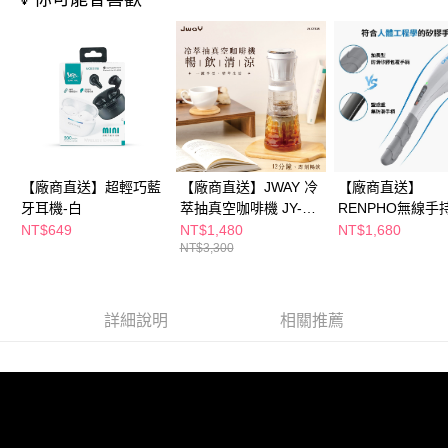
購買商品的店家。未經商家同意取消之訂單仍視為有效，需透過AFTEE先享
後付繳納相關費用。
※ 交易是否成功請以「AFTEE先享後付 」之結帳頁面顯示為準，若有關於
是否繳費成功／繳費後需取消欲退款等相關疑問，請聯繫「AFTEE先享後付
客戶支援中心」
https://netprotections.freshdesk.com/support/home
【注意事項】
１．透過由恩沛科技股份有限公司提供之「AFTEE先享後付」服務完成之交
易，需依本服務之必要範圍內提供個人資料，並將交易相關給付款項請求債
權轉讓予恩沛科技股份有限公司。
２．關於個人資料處理事宜，請瀏覽以下網址：
【廠商直送】超輕巧藍
【廠商直送】JWAY 冷
【廠商直送】
https://aftee.tw/terms/#terms3
牙耳機-白
萃抽真空咖啡機 JY-
RENPHO無線手
３．未成年的使用者請事先徵得法定代理人或監護人之同意方可使用
CF315
摩器-白
NT$649
NT$1,480
NT$1,680
「AFTEE先享後付」，若未經同意申辦者引起之損失，本公司不負相關責
NT$3,300
任。
４．使用「AFTEE先享後付」時，將依據個別帳號之用戶狀況，依本公司即
時審查核予不同之上限額度；若仍有額度不足之情形，本公司將視審查結果
請求用戶進行身份認證。
詳細說明
相關推薦
５．嚴禁一人註冊多個帳號或使用他人資訊註冊。若發現惡意使用之情形，
恩沛科技股份有限公司將有權停止該用戶之使用額度並採取法律行動。