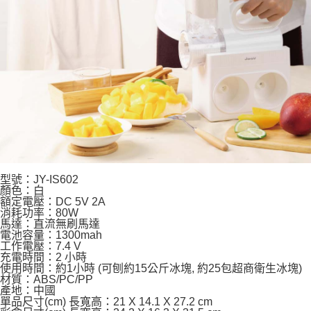
型號：JY-IS602
顏色：白
額定電壓：DC 5V 2A
消耗功率：80W
馬達：直流無刷馬達
電池容量：1300mah
工作電壓：7.4 V
充電時間：2 小時
使用時間：約1小時 (可刨約15公斤冰塊, 約25包超商衛生冰塊)
材質：ABS/PC/PP
產地：中國
單品尺寸(cm) 長寬高：21 X 14.1 X 27.2 cm