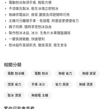
Apple Pay
電動刨冰無須手搖, 輕鬆方便
不須事先製冰, 衛生冰塊立即刨冰
街口支付
無線供電設計, 居家,露營及郊遊隨時可用
悠遊付
主機可分離隨手拿、免插電, 附基座更便捷省力
親子同樂, 隨時享受刨冰自由
Google Pay
製作刨冰冰品, 冰沙, 生魚片水果擺盤鋪底
AFTEE先享後付
一鍵長按啟動, 快速便利
相關說明
刨冰組件直接拆洗, 徹底清潔, 衛生安全
【關於「AFTEE先享後付」】
AFTEE先享後付是「在收到商品之後才付款」的支付方式。 讓您購物簡單
運送方式
便利好安心！
１．簡單：不需註冊會員、不需綁卡、不需儲值。
宅配(廠商直送🚚)
相關分類
２．便利：只要手機號碼，簡訊認證，即可結帳。
每筆NT$100，滿NT$590(含以上)免運費
３．安心：先確認商品／服務後，再付款。
電動 刨冰機
電動 刨冰
無線 省力
無線 居家
宅配(離島廠商直送🚚)
【「AFTEE先享後付」結帳流程】
１．於結帳方式選擇「AFTEE先享後付」後，將跳轉至「AFTEE先享後付」
清潔 省力
手搖 冰沙
省力 居家
無線 清潔
每筆NT$300
結帳頁面，進行簡訊認證並確認金額後，即可完成結帳。
２．訂單成立數日內，您將收到繳費通知簡訊。
製冰 清潔
無線電 主機
３．收到繳費通知簡訊後14天內，點擊此簡訊中的連結，可透過四大超商／
ATM／網路銀行／等多元方式進行付款，方視為交易完成。
※ 請注意：結帳手續完成當下不需立刻繳費，但若您需要取消訂單，請聯絡
🔻你可能會喜歡