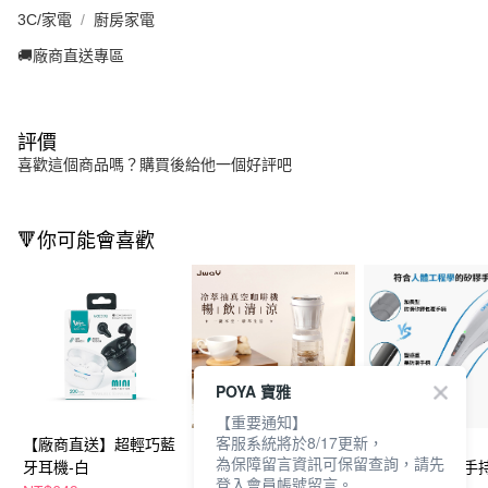
3C/家電
廚房家電
🚚廠商直送專區
評價
喜歡這個商品嗎？購買後給他一個好評吧
🔻你可能會喜歡
POYA 寶雅
【重要通知】
客服系統將於8/17更新，
【廠商直送】超輕巧藍
【廠商直送】JWAY 冷
【廠商直送】
為保障留言資訊可保留查詢，請先
牙耳機-白
萃抽真空咖啡機 JY-
RENPHO無線手
登入會員帳號留言。