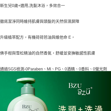
新生兒0歲+適用,洗髮沐浴，多效合一
徹底潔淨同時維持肌膚與頭髮的天然保濕屏障
升級植萃配方，有機荷荷芭油與維他命 E，
佛手柑與雪松精油的自然香氣，舒緩並安撫敏感性肌膚
通過SGS檢測-0Paraben、MI、PG、0酒精、0香料、0螢光劑