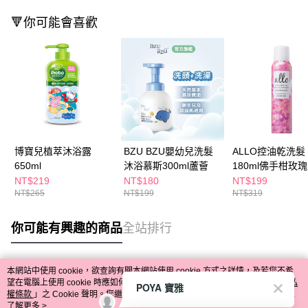
🔻你可能會喜歡
博寶兒植萃沐浴露
BZU BZU嬰幼兒洗髮
ALLO控油乾洗髮
650ml
沐浴慕斯300ml蘆薈
180ml佛手柑玫瑰
NT$219
NT$180
NT$199
NT$265
NT$199
NT$319
你可能有興趣的商品
全站排行
本網站中使用 cookie，欲查詢有關本網站使用 cookie 方式之詳情，及若您不希
熱門標籤
望在電腦上使用 cookie 時應如何變更電腦的 cookie 設定，請參閱本網站「
隱私
POYA 寶雅
權條款
」之 Cookie 聲明。您繼續使用本網站即表示您同意本公司得按本網站使
用條款之 Cookie 聲明使用 cookie。
了解更多 >