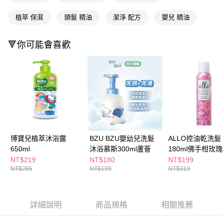
ATM／網路銀行／等多元方式進行付款，方視為交易完成。
萊爾富取貨付款
※ 請注意：結帳手續完成當下不需立刻繳費，但若您需要取消訂單，請聯絡
植萃 保濕
頭髮 精油
潔淨 配方
嬰兒 精油
每筆NT$65，滿NT$490(含以上)免運費
購買商品的店家。未經商家同意取消之訂單仍視為有效，需透過AFTEE先享
後付繳納相關費用。
付款後萊爾富取貨
※ 交易是否成功請以「AFTEE先享後付 」之結帳頁面顯示為準，若有關於
🔻你可能會喜歡
是否繳費成功／繳費後需取消欲退款等相關疑問，請聯繫「AFTEE先享後付
每筆NT$65，滿NT$490(含以上)免運費
客戶支援中心」
https://netprotections.freshdesk.com/support/home
7-11取貨付款
【注意事項】
１．透過由恩沛科技股份有限公司提供之「AFTEE先享後付」服務完成之交
每筆NT$65，滿NT$490(含以上)免運費
易，需依本服務之必要範圍內提供個人資料，並將交易相關給付款項請求債
權轉讓予恩沛科技股份有限公司。
付款後7-11取貨
２．關於個人資料處理事宜，請瀏覽以下網址：
每筆NT$65，滿NT$490(含以上)免運費
https://aftee.tw/terms/#terms3
３．未成年的使用者請事先徵得法定代理人或監護人之同意方可使用
宅配(本島)
「AFTEE先享後付」，若未經同意申辦者引起之損失，本公司不負相關責
博寶兒植萃沐浴露
BZU BZU嬰幼兒洗髮
ALLO控油乾洗髮
任。
每筆NT$100，滿NT$790(含以上)免運費
650ml
沐浴慕斯300ml蘆薈
180ml佛手柑玫瑰
４．使用「AFTEE先享後付」時，將依據個別帳號之用戶狀況，依本公司即
NT$219
NT$180
NT$199
時審查核予不同之上限額度；若仍有額度不足之情形，本公司將視審查結果
付款後寶雅門市自取(由倉庫統一出貨)
NT$265
NT$199
NT$319
請求用戶進行身份認證。
每筆NT$80，滿NT$290(含以上)免運費
５．嚴禁一人註冊多個帳號或使用他人資訊註冊。若發現惡意使用之情形，
恩沛科技股份有限公司將有權停止該用戶之使用額度並採取法律行動。
詳細說明
商品規格
相關推薦