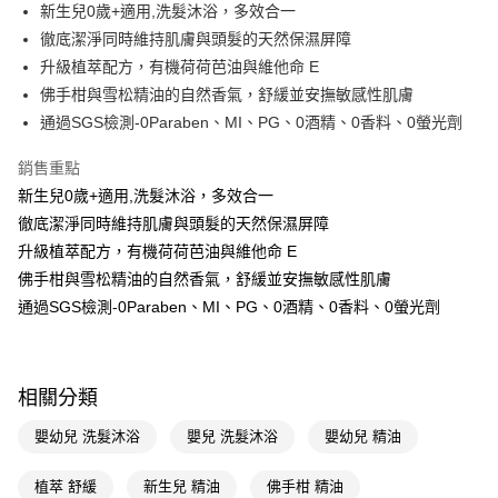
LINE Pay
新生兒0歲+適用,洗髮沐浴，多效合一
徹底潔淨同時維持肌膚與頭髮的天然保濕屏障
Apple Pay
升級植萃配方，有機荷荷芭油與維他命 E
街口支付
佛手柑與雪松精油的自然香氣，舒緩並安撫敏感性肌膚
通過SGS檢測-0Paraben、MI、PG、0酒精、0香料、0螢光劑
悠遊付
銷售重點
Google Pay
新生兒0歲+適用,洗髮沐浴，多效合一
AFTEE先享後付
徹底潔淨同時維持肌膚與頭髮的天然保濕屏障
相關說明
升級植萃配方，有機荷荷芭油與維他命 E
【關於「AFTEE先享後付」】
佛手柑與雪松精油的自然香氣，舒緩並安撫敏感性肌膚
即享券
AFTEE先享後付是「在收到商品之後才付款」的支付方式。 讓您購物簡單
便利好安心！
通過SGS檢測-0Paraben、MI、PG、0酒精、0香料、0螢光劑
１．簡單：不需註冊會員、不需綁卡、不需儲值。
運送方式
２．便利：只要手機號碼，簡訊認證，即可結帳。
３．安心：先確認商品／服務後，再付款。
全家取貨付款
相關分類
每筆NT$65，滿NT$390(含以上)免運費
【「AFTEE先享後付」結帳流程】
１．於結帳方式選擇「AFTEE先享後付」後，將跳轉至「AFTEE先享後付」
嬰幼兒 洗髮沐浴
嬰兒 洗髮沐浴
嬰幼兒 精油
付款後全家取貨
結帳頁面，進行簡訊認證並確認金額後，即可完成結帳。
２．訂單成立數日內，您將收到繳費通知簡訊。
每筆NT$65，滿NT$390(含以上)免運費
３．收到繳費通知簡訊後14天內，點擊此簡訊中的連結，可透過四大超商／
植萃 舒緩
新生兒 精油
佛手柑 精油