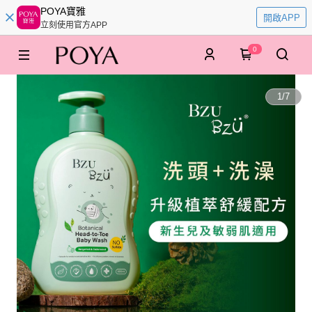
POYA寶雅
開啟APP
立刻使用官方APP
0
1
/
7