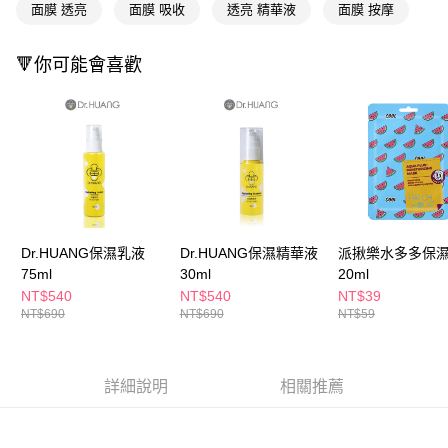
ATM／網路銀行／等多元方式進行付款，方視為交易完成。
面膜 透亮
面膜 吸收
透亮 精華液
面膜 按摩
萊爾富取貨付款
※ 請注意：結帳手續完成當下不需立刻繳費，但若您需要取消訂單，請聯絡
每筆NT$65，滿NT$490(含以上)免運費
購買商品的店家。未經商家同意取消之訂單仍視為有效，需透過AFTEE先享
後付繳納相關費用。
🔻你可能會喜歡
付款後萊爾富取貨
※ 交易是否成功請以「AFTEE先享後付 」之結帳頁面顯示為準，若有關於
是否繳費成功／繳費後需取消欲退款等相關疑問，請聯繫「AFTEE先享後付
每筆NT$65，滿NT$490(含以上)免運費
客戶支援中心」
https://netprotections.freshdesk.com/support/home
7-11取貨付款
【注意事項】
１．透過由恩沛科技股份有限公司提供之「AFTEE先享後付」服務完成之交
每筆NT$65，滿NT$490(含以上)免運費
易，需依本服務之必要範圍內提供個人資料，並將交易相關給付款項請求債
權轉讓予恩沛科技股份有限公司。
付款後7-11取貨
２．關於個人資料處理事宜，請瀏覽以下網址：
每筆NT$65，滿NT$490(含以上)免運費
https://aftee.tw/terms/#terms3
Dr.HUANG保濕乳液
Dr.HUANG保濕精華液
派揪樂水多多保
３．未成年的使用者請事先徵得法定代理人或監護人之同意方可使用
宅配(本島)
75ml
30ml
20ml
「AFTEE先享後付」，若未經同意申辦者引起之損失，本公司不負相關責
任。
NT$540
NT$540
NT$39
每筆NT$100，滿NT$790(含以上)免運費
４．使用「AFTEE先享後付」時，將依據個別帳號之用戶狀況，依本公司即
NT$690
NT$690
NT$59
時審查核予不同之上限額度；若仍有額度不足之情形，本公司將視審查結果
付款後寶雅門市自取(由倉庫統一出貨)
請求用戶進行身份認證。
每筆NT$80，滿NT$290(含以上)免運費
５．嚴禁一人註冊多個帳號或使用他人資訊註冊。若發現惡意使用之情形，
恩沛科技股份有限公司將有權停止該用戶之使用額度並採取法律行動。
詳細說明
相關推薦