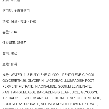
適用於: 全膚質適用
功效: 保濕、修護、舒緩
容量: 22ml
保存期限: 36個月
質地: 液狀
產地: 台灣
成分: WATER, 1, 3 BUTYLENE GLYCOL, PENTYLENE GLYCOL,
GLYCERETH-26, GLYCERIN, LACTOBACILLUS/RADISH ROOT
FERMENT FILTRATE, NIACINAMIDE, SODIUM LEVULINATE,
XANTHAN GUM, ALOE BARBADENSIS LEAF JUICE, GLYCOSYL
TREHALOSE, SODIUM ANISATE, CHLORPHENESIN, CITRIC ACID,
SODIUM HYALURONATE, ALTHAEA ROSEA FLOWER EXTRACT,