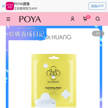
POYA寶雅
開啟APP
立刻使用官方APP
0
1
/
1