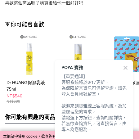
喜歡這個商品嗎？購買後給他一個好評吧
🔻你可能會喜歡
POYA 寶雅
【重要通知】
客服系統將於8/17更新，
Dr.HUANG保濕乳液
Dr.HUANG保濕精華液
派揪樂水多多保
為保障留言資訊可保留查詢，請先
75ml
30ml
20ml
登入會員帳號留言。
NT$540
NT$540
NT$39
NT$690
NT$690
NT$59
歡迎來到寶雅線上客服系統。為加
速處理您的需求，
你可能有興趣的商品
全站排行
請點選下方按鈕，查詢相關詳情，
若無欲查詢資訊，可直接留言，由
專人為您服務。
本網站中使用 cookie，欲查詢有關本網站使用 cookie 方式之詳情，及若您不希