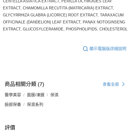
CENTELLA ASIATICA EXTRACT, PERILLA OCYMOIDES LEAF
EXTRACT, CHAMOMILLA RECUTITA (MATRICARIA) EXTRACT,
GLYCYRRHIZA GLABRA (LICORICE) ROOT EXTRACT, TARAXACUM
OFFICINALE (DANDELION) LEAF EXTRACT, PANAX NOTOGINSENG
EXTRACT, GLUCOSYLCERAMIDE, PHOSPHOLIPIDS, CHOLESTEROL
顯示電腦版詳細說明
商品相關分類 (7)
查看全部
醫學美容
面膜/凍膜
保濕
臉部保養
保濕系列
評價