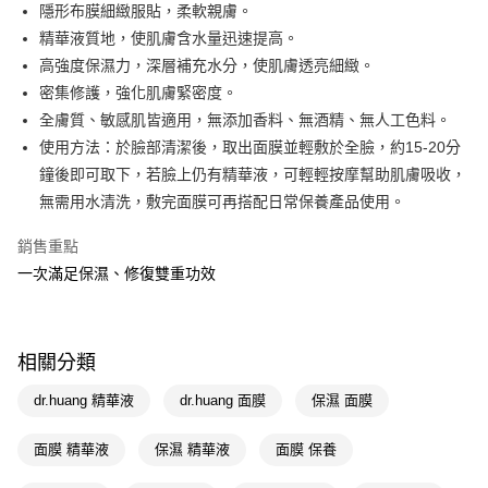
LINE Pay
隱形布膜細緻服貼，柔軟親膚。
精華液質地，使肌膚含水量迅速提高。
Apple Pay
高強度保濕力，深層補充水分，使肌膚透亮細緻。
街口支付
密集修護，強化肌膚緊密度。
全膚質、敏感肌皆適用，無添加香料、無酒精、無人工色料。
悠遊付
使用方法：於臉部清潔後，取出面膜並輕敷於全臉，約15-20分
Google Pay
鐘後即可取下，若臉上仍有精華液，可輕輕按摩幫助肌膚吸收，
無需用水清洗，敷完面膜可再搭配日常保養產品使用。
AFTEE先享後付
相關說明
銷售重點
【關於「AFTEE先享後付」】
一次滿足保濕、修復雙重功效
即享券
AFTEE先享後付是「在收到商品之後才付款」的支付方式。 讓您購物簡單
便利好安心！
１．簡單：不需註冊會員、不需綁卡、不需儲值。
運送方式
２．便利：只要手機號碼，簡訊認證，即可結帳。
３．安心：先確認商品／服務後，再付款。
相關分類
全家取貨付款
每筆NT$65，滿NT$390(含以上)免運費
【「AFTEE先享後付」結帳流程】
dr.huang 精華液
dr.huang 面膜
保濕 面膜
１．於結帳方式選擇「AFTEE先享後付」後，將跳轉至「AFTEE先享後付」
付款後全家取貨
結帳頁面，進行簡訊認證並確認金額後，即可完成結帳。
面膜 精華液
保濕 精華液
面膜 保養
２．訂單成立數日內，您將收到繳費通知簡訊。
每筆NT$65，滿NT$390(含以上)免運費
３．收到繳費通知簡訊後14天內，點擊此簡訊中的連結，可透過四大超商／