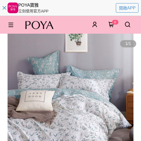
POYA寶雅
開啟APP
立刻使用官方APP
0
1
/
1