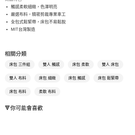
Apple Pay
觸感柔軟細緻，色澤明亮
嚴選布料，精密剪裁專業車工
街口支付
全包式鬆緊帶，床包不易鬆脫
悠遊付
MIT台灣製造
Google Pay
AFTEE先享後付
相關分類
相關說明
【關於「AFTEE先享後付」】
床包 三件組
雙人 觸感
床包 柔軟
雙人 床包
AFTEE先享後付是「在收到商品之後才付款」的支付方式。 讓您購物簡單
運送方式
便利好安心！
雙人 布料
床包 細緻
床包 觸感
床包 鬆緊帶
１．簡單：不需註冊會員、不需綁卡、不需儲值。
宅配(廠商直送🚚)
２．便利：只要手機號碼，簡訊認證，即可結帳。
每筆NT$100，滿NT$590(含以上)免運費
３．安心：先確認商品／服務後，再付款。
床包 布料
柔軟 布料
宅配(離島廠商直送🚚)
【「AFTEE先享後付」結帳流程】
🔻你可能會喜歡
１．於結帳方式選擇「AFTEE先享後付」後，將跳轉至「AFTEE先享後付」
每筆NT$300
結帳頁面，進行簡訊認證並確認金額後，即可完成結帳。
２．訂單成立數日內，您將收到繳費通知簡訊。
３．收到繳費通知簡訊後14天內，點擊此簡訊中的連結，可透過四大超商／
ATM／網路銀行／等多元方式進行付款，方視為交易完成。
※ 請注意：結帳手續完成當下不需立刻繳費，但若您需要取消訂單，請聯絡