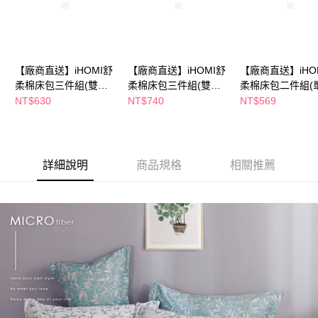
購買商品的店家。未經商家同意取消之訂單仍視為有效，需透過AFTEE先享
後付繳納相關費用。
※ 交易是否成功請以「AFTEE先享後付 」之結帳頁面顯示為準，若有關於
是否繳費成功／繳費後需取消欲退款等相關疑問，請聯繫「AFTEE先享後付
客戶支援中心」
https://netprotections.freshdesk.com/support/home
【廠商直送】iHOMI舒
【廠商直送】iHOMI舒
【廠商直送】iHO
柔棉床包三件組(雙人)-
柔棉床包三件組(雙人
柔棉床包二件組(單
【注意事項】
多色任選
加大)-多款任選
多款任選
NT$630
NT$740
NT$569
１．透過由恩沛科技股份有限公司提供之「AFTEE先享後付」服務完成之交
易，需依本服務之必要範圍內提供個人資料，並將交易相關給付款項請求債
權轉讓予恩沛科技股份有限公司。
２．關於個人資料處理事宜，請瀏覽以下網址：
https://aftee.tw/terms/#terms3
詳細說明
商品規格
相關推薦
３．未成年的使用者請事先徵得法定代理人或監護人之同意方可使用
「AFTEE先享後付」，若未經同意申辦者引起之損失，本公司不負相關責
任。
４．使用「AFTEE先享後付」時，將依據個別帳號之用戶狀況，依本公司即
時審查核予不同之上限額度；若仍有額度不足之情形，本公司將視審查結果
請求用戶進行身份認證。
５．嚴禁一人註冊多個帳號或使用他人資訊註冊。若發現惡意使用之情形，
恩沛科技股份有限公司將有權停止該用戶之使用額度並採取法律行動。