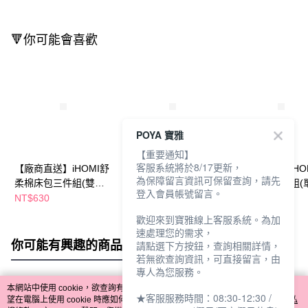
🔻你可能會喜歡
POYA 寶雅
【重要通知】
客服系統將於8/17更新，
【廠商直送】iHOMI舒
【廠商直送】iHOMI舒
【廠商直送】iHO
為保障留言資訊可保留查詢，請先
柔棉床包三件組(雙人)-
柔棉床包三件組(雙人
柔棉床包二件組(單
登入會員帳號留言。
多色任選
加大)-多款任選
多款任選
NT$630
NT$740
NT$569
歡迎來到寶雅線上客服系統。為加
速處理您的需求，
你可能有興趣的商品
全站排行
請點選下方按鈕，查詢相關詳情，
若無欲查詢資訊，可直接留言，由
專人為您服務。
本網站中使用 cookie，欲查詢有關本網站使用 cookie 方式之詳情，及若您不希
★客服服務時間：08:30-12:30 /
熱門標籤
望在電腦上使用 cookie 時應如何變更電腦的 cookie 設定，請參閱本網站「
隱私