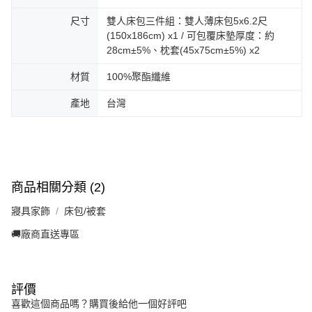
尺寸
雙人床包三件組：雙人薄床包5x6.2尺
(150x186cm) x1 / 可包覆床墊厚度：約
28cm±5%、枕套(45x75cm±5%) x2
材質
100%聚酯纖維
產地
台灣
商品相關分類 (2)
寢具家飾
床包/被套
🚚廠商直送專區
評價
喜歡這個商品嗎？購買後給他一個好評吧