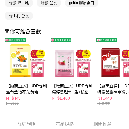
購買商品的店家。未經商家同意取消之訂單仍視為有效，需透過AFTEE先享
蜂膠 蜂王乳
蜂膠 營養
gelita 膠原蛋白
後付繳納相關費用。
※ 交易是否成功請以「AFTEE先享後付 」之結帳頁面顯示為準，若有關於
蜂王乳 營養
是否繳費成功／繳費後需取消欲退款等相關疑問，請聯繫「AFTEE先享後付
客戶支援中心」
https://netprotections.freshdesk.com/support/home
🔻你可能會喜歡
【注意事項】
１．透過由恩沛科技股份有限公司提供之「AFTEE先享後付」服務完成之交
易，需依本服務之必要範圍內提供個人資料，並將交易相關給付款項請求債
權轉讓予恩沛科技股份有限公司。
２．關於個人資料處理事宜，請瀏覽以下網址：
https://aftee.tw/terms/#terms3
３．未成年的使用者請事先徵得法定代理人或監護人之同意方可使用
「AFTEE先享後付」，若未經同意申辦者引起之損失，本公司不負相關責
任。
４．使用「AFTEE先享後付」時，將依據個別帳號之用戶狀況，依本公司即
時審查核予不同之上限額度；若仍有額度不足之情形，本公司將視審查結果
【廠商直送】UDR專利
【廠商直送】UDR專利
【廠商直送】UD
請求用戶進行身份認證。
藍莓金盞花葉黃素
濃粹蔓越莓+鐵+私密益
特濃晶鑽燕窩膠
５．嚴禁一人註冊多個帳號或使用他人資訊註冊。若發現惡意使用之情形，
EX30顆
生菌30顆
粉20包
NT$449
NT$1,480
NT$449
恩沛科技股份有限公司將有權停止該用戶之使用額度並採取法律行動。
NT$699
NT$799
詳細說明
商品規格
相關推薦