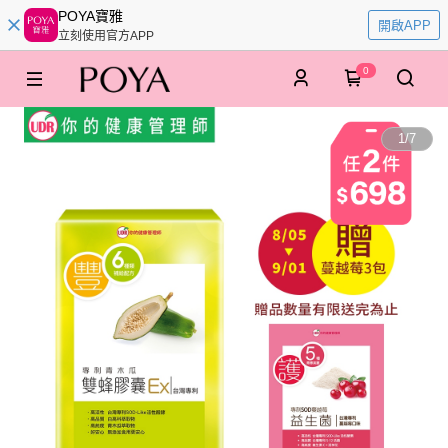
POYA寶雅
開啟APP
立刻使用官方APP
0
1
/
7