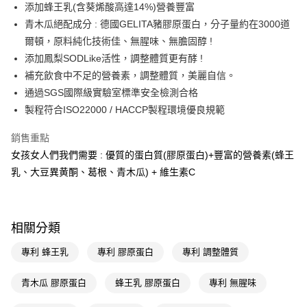
Apple Pay
添加蜂王乳(含葵烯酸高達14%)營養豐富
青木瓜絕配成分 : 德國GELITA豬膠原蛋白，分子量約在3000道
街口支付
爾頓，原料純化技術佳、無腥味、無膽固醇 !
悠遊付
添加鳳梨SODLike活性，調整體質更有酵 !
補充飲食中不足的營養素，調整體質，美麗自信。
Google Pay
通過SGS國際級實驗室標準安全檢測合格
AFTEE先享後付
製程符合ISO22000 / HACCP製程環境優良規範
相關說明
銷售重點
【關於「AFTEE先享後付」】
AFTEE先享後付是「在收到商品之後才付款」的支付方式。 讓您購物簡單
女孩女人們我們需要 : 優質的蛋白質(膠原蛋白)+豐富的營養素(蜂王
運送方式
便利好安心！
乳、大豆異黄酮、葛根、青木瓜) + 維生素C
１．簡單：不需註冊會員、不需綁卡、不需儲值。
宅配(廠商直送🚚)
２．便利：只要手機號碼，簡訊認證，即可結帳。
每筆NT$100，滿NT$590(含以上)免運費
３．安心：先確認商品／服務後，再付款。
宅配(離島廠商直送🚚)
【「AFTEE先享後付」結帳流程】
相關分類
１．於結帳方式選擇「AFTEE先享後付」後，將跳轉至「AFTEE先享後付」
每筆NT$300
結帳頁面，進行簡訊認證並確認金額後，即可完成結帳。
專利 蜂王乳
專利 膠原蛋白
專利 調整體質
２．訂單成立數日內，您將收到繳費通知簡訊。
３．收到繳費通知簡訊後14天內，點擊此簡訊中的連結，可透過四大超商／
青木瓜 膠原蛋白
蜂王乳 膠原蛋白
專利 無腥味
ATM／網路銀行／等多元方式進行付款，方視為交易完成。
※ 請注意：結帳手續完成當下不需立刻繳費，但若您需要取消訂單，請聯絡