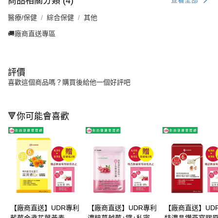
商品相關分類 (4)
查看全部
醫療/保健
綜合保健
其他
🚚廠商直送專區
評價
喜歡這個商品嗎？購買後給他一個好評吧
🔻你可能會喜歡
【廠商直送】UDR專利
【廠商直送】UDR專利
【廠商直送】UD
藍莓金盞花葉黃素
濃粹蔓越莓+鐵+私密益
特濃晶鑽燕窩膠