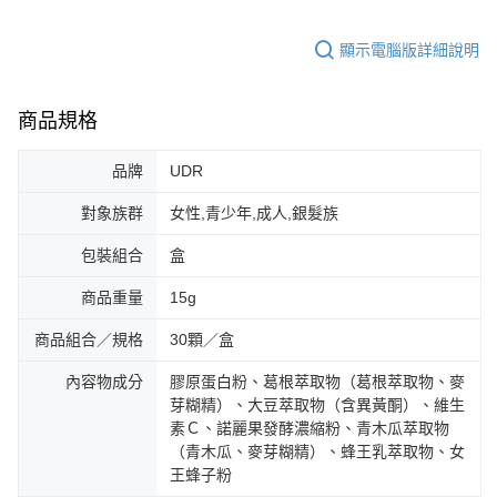
顯示電腦版詳細說明
商品規格
品牌
UDR
對象族群
女性,青少年,成人,銀髮族
包裝組合
盒
商品重量
15g
商品組合／規格
30顆／盒
內容物成分
膠原蛋白粉、葛根萃取物（葛根萃取物、麥
芽糊精）、大豆萃取物（含異黃酮）、維生
素Ｃ、諾麗果發酵濃縮粉、青木瓜萃取物
（青木瓜、麥芽糊精）、蜂王乳萃取物、女
王蜂子粉