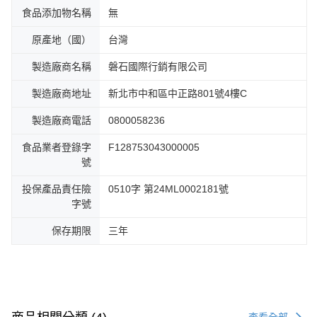
食品添加物名稱
無
原產地（國）
台灣
製造廠商名稱
磐石國際行銷有限公司
製造廠商地址
新北市中和區中正路801號4樓C
製造廠商電話
0800058236
食品業者登錄字
F128753043000005
號
投保產品責任險
0510字 第24ML0002181號
字號
保存期限
三年