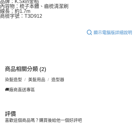
品牌：K.Skin金稻
內容物：梳子本體、齒梳清潔刷
線長：約1.7m
商檢字號：T3D912
顯示電腦版詳細說明
商品相關分類 (2)
染髮造型
美髮用品
造型器
🚚廠商直送專區
評價
喜歡這個商品嗎？購買後給他一個好評吧