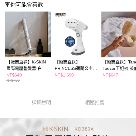
※ 請注意：結帳手續完成當下不需立刻繳費，但若您需要取消訂單，請聯絡
🔻你可能會喜歡
購買商品的店家。未經商家同意取消之訂單仍視為有效，需透過AFTEE先享
後付繳納相關費用。
※ 交易是否成功請以「AFTEE先享後付 」之結帳頁面顯示為準，若有關於
是否繳費成功／繳費後需取消欲退款等相關疑問，請聯繫「AFTEE先享後付
客戶支援中心」
https://netprotections.freshdesk.com/support/home
【注意事項】
１．透過由恩沛科技股份有限公司提供之「AFTEE先享後付」服務完成之交
易，需依本服務之必要範圍內提供個人資料，並將交易相關給付款項請求債
權轉讓予恩沛科技股份有限公司。
【廠商直送】K-SKIN
【廠商直送】
【廠商直送】Tang
２．關於個人資料處理事宜，請瀏覽以下網址：
國際電壓整髮器-白
PRINCESS荷蘭公主
Teezer王妃梳 
https://aftee.tw/terms/#terms3
國際電壓手持掛燙機
握梳-香草拿鐵-大
NT$640
NT$1,690
NT$647
３．未成年的使用者請事先徵得法定代理人或監護人之同意方可使用
「AFTEE先享後付」，若未經同意申辦者引起之損失，本公司不負相關責
NT$790
任。
４．使用「AFTEE先享後付」時，將依據個別帳號之用戶狀況，依本公司即
時審查核予不同之上限額度；若仍有額度不足之情形，本公司將視審查結果
詳細說明
相關推薦
請求用戶進行身份認證。
５．嚴禁一人註冊多個帳號或使用他人資訊註冊。若發現惡意使用之情形，
恩沛科技股份有限公司將有權停止該用戶之使用額度並採取法律行動。