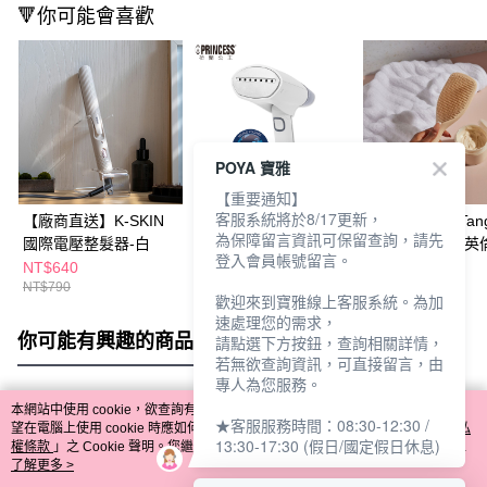
🔻你可能會喜歡
POYA 寶雅
【重要通知】
客服系統將於8/17更新，
【廠商直送】K-SKIN
【廠商直送】
【廠商直送】Tang
為保障留言資訊可保留查詢，請先
國際電壓整髮器-白
PRINCESS荷蘭公主
Teezer王妃梳 
登入會員帳號留言。
國際電壓手持掛燙機
握梳-香草拿鐵-大
NT$640
NT$1,690
NT$647
NT$790
歡迎來到寶雅線上客服系統。為加
速處理您的需求，
你可能有興趣的商品
全站排行
請點選下方按鈕，查詢相關詳情，
若無欲查詢資訊，可直接留言，由
專人為您服務。
本網站中使用 cookie，欲查詢有關本網站使用 cookie 方式之詳情，及若您不希
★客服服務時間：08:30-12:30 /
熱門標籤
望在電腦上使用 cookie 時應如何變更電腦的 cookie 設定，請參閱本網站「
隱私
13:30-17:30 (假日/國定假日休息)
權條款
」之 Cookie 聲明。您繼續使用本網站即表示您同意本公司得按本網站使
用條款之 Cookie 聲明使用 cookie。
了解更多 >