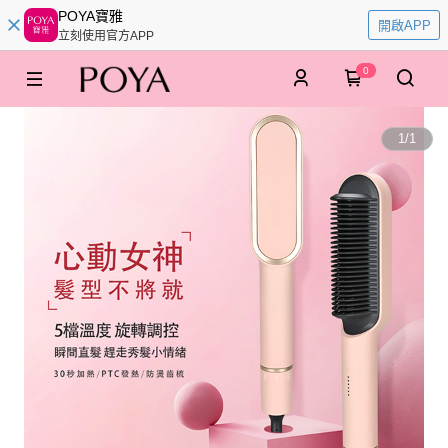
POYA寶雅
開啟APP
立刻使用官方APP
0
1
/
1