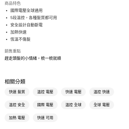
商品特色
Apple Pay
國際電壓全球通用
5段溫控，各種髮質都可用
街口支付
安全設計自動斷電
悠遊付
加熱快速
恆溫不傷髮
Google Pay
銷售重點
AFTEE先享後付
趕走頭髮的小情緒，梳一梳就順
相關說明
【關於「AFTEE先享後付」】
AFTEE先享後付是「在收到商品之後才付款」的支付方式。 讓您購物簡單
運送方式
便利好安心！
１．簡單：不需註冊會員、不需綁卡、不需儲值。
相關分類
宅配(廠商直送🚚)
２．便利：只要手機號碼，簡訊認證，即可結帳。
每筆NT$100，滿NT$590(含以上)免運費
３．安心：先確認商品／服務後，再付款。
快速 髮質
溫控 電壓
快速 電壓
溫控 快速
宅配(離島廠商直送🚚)
【「AFTEE先享後付」結帳流程】
溫控 安全
國際 電壓
溫控 全球
全球 電壓
１．於結帳方式選擇「AFTEE先享後付」後，將跳轉至「AFTEE先享後付」
每筆NT$300
結帳頁面，進行簡訊認證並確認金額後，即可完成結帳。
２．訂單成立數日內，您將收到繳費通知簡訊。
加熱 電壓
快速 可用
３．收到繳費通知簡訊後14天內，點擊此簡訊中的連結，可透過四大超商／
ATM／網路銀行／等多元方式進行付款，方視為交易完成。