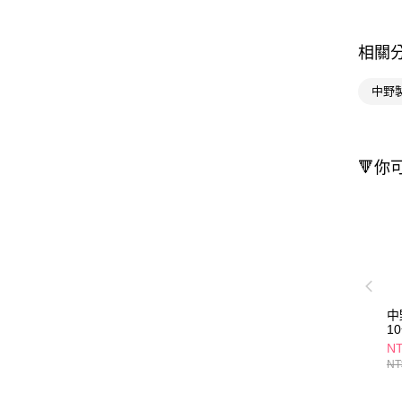
相關
中野製
🔻你
中
1
12
NT
NT