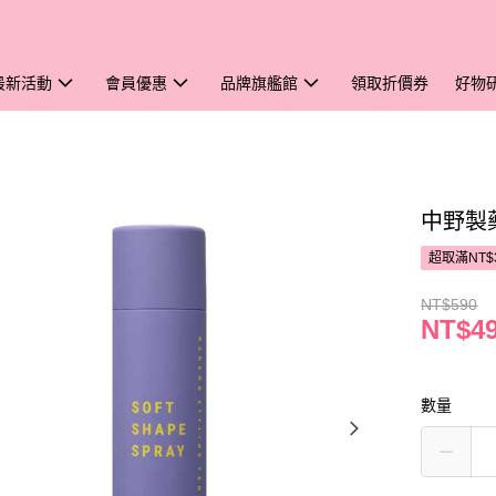
最新活動
會員優惠
品牌旗艦館
領取折價券
好物
中野製藥
超取滿NT$
NT$590
NT$4
數量