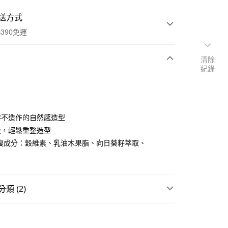
送方式
390免運
清除
紀錄
次付款
付款
持不造作的自然感造型
梳，輕鬆重整造型
修復成分：穀維素、乳油木果脂、向日葵籽萃取、
類 (2)
y
美髮造型
定型噴霧/慕斯
🎀
通路限定
★精選推薦
享後付