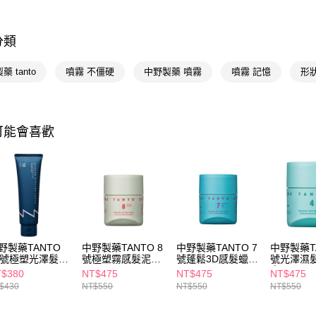
相關說明
【關於「A
分類
即享券
AFTEE
便利好安
１．簡單
藥 tanto
噴霧 不僵硬
中野製藥 噴霧
噴霧 記憶
形
２．便利
運送方式
３．安心
全家取貨
【「AFT
可能會喜歡
每筆NT$6
１．於結帳
付」結帳
付款後全
２．訂單
３．收到繳
每筆NT$6
／ATM／
※ 請注意
萊爾富取
絡購買商品
先享後付
每筆NT$6
※ 交易是
是否繳費成
付款後萊
野製藥TANTO
中野製藥TANTO 8
中野製藥TANTO 7
中野製藥TA
付客戶支
0號極塑光澤髮膠
號極塑霧感髮泥
號蓬鬆3D感髮蠟
號光澤濕
每筆NT$6
0g
90g
90g
膏90g
$380
NT$475
NT$475
NT$475
【注意事
$430
NT$550
NT$550
NT$550
7-11取貨
１．透過由
交易，需
每筆NT$6