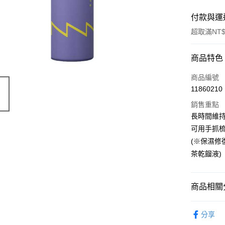
付款與運
超取滿NT$
付款方式
商品特色
POYA支付
商品編號
11860210
信用卡一
銷售重點
超商取貨
長時間維
可用手抓
LINE Pay
(※保濕
Apple Pay
茶乾餾液)
街口支付
商品相關分
悠遊付
Google Pa
染髮造型
分享
🎀獨家商品
AFTEE先