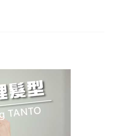
讓予恩沛科技股份有限公司。
個人資料處理事宜，請瀏覽以下網址：
1取貨
ee.tw/terms/#terms3
5，滿NT$490(含以上)免運費
年的使用者請事先徵得法定代理人或監護人之同意方可使用
E先享後付」，若未經同意申辦者引起之損失，本公司不負相關責
AFTEE先享後付」時，將依據個別帳號之用戶狀況，依本公司
00，滿NT$790(含以上)免運費
核予不同之上限額度；若仍有額度不足之情形，本公司將視審查
用戶進行身份認證。
門市自取(由倉庫統一出貨)
一人註冊多個帳號或使用他人資訊註冊。若發現惡意使用之情
0，滿NT$290(含以上)免運費
科技股份有限公司將有權停止該用戶之使用額度並採取法律行