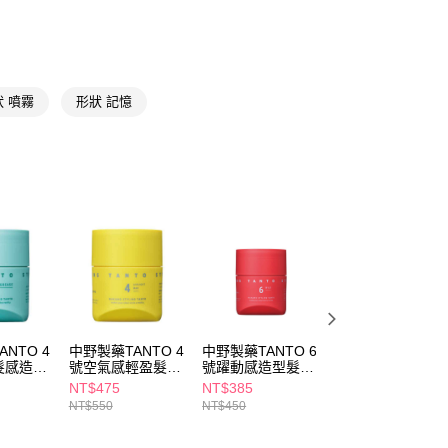
FTEE先享後付」】
先享後付是「在收到商品之後才付款」的支付方式。 讓您購物簡單
心！
：不需註冊會員、不需綁卡、不需儲值。
狀 噴霧
形狀 記憶
：只要手機號碼，簡訊認證，即可結帳。
：先確認商品／服務後，再付款。
付款
EE先享後付」結帳流程】
5，滿NT$390(含以上)免運費
方式選擇「AFTEE先享後付」後，將跳轉至「AFTEE先享後
頁面，進行簡訊認證並確認金額後，即可完成結帳。
家取貨
成立數日內，您將收到繳費通知簡訊。
費通知簡訊後14天內，點擊此簡訊中的連結，可透過四大超商
5，滿NT$390(含以上)免運費
網路銀行／等多元方式進行付款，方視為交易完成。
：結帳手續完成當下不需立刻繳費，但若您需要取消訂單，請聯
貨付款
的店家。未經商家同意取消之訂單仍視為有效，需透過AFTEE
繳納相關費用。
5，滿NT$490(含以上)免運費
否成功請以「AFTEE先享後付 」之結帳頁面顯示為準，若有關於
功／繳費後需取消欲退款等相關疑問，請聯繫「AFTEE先享後
爾富取貨
NTO 4
中野製藥TANTO 4
中野製藥TANTO 6
中野製藥TANTO
援中心」
https://netprotections.freshdesk.com/support/home
髮感造型
號空氣感輕盈髮蠟
號躍動感造型髮臘
3.5瀏海流線定型
5，滿NT$490(含以上)免運費
90g
90g
髮蠟90g
NT$475
NT$385
NT$475
項】
NT$550
NT$450
NT$550
付款
恩沛科技股份有限公司提供之「AFTEE先享後付」服務完成之
依本服務之必要範圍內提供個人資料，並將交易相關給付款項請
5，滿NT$490(含以上)免運費