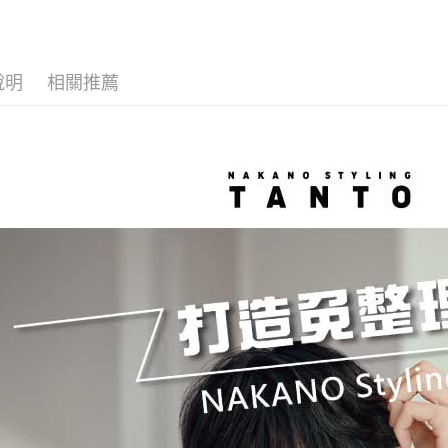
求債權轉
２．關於
付款後7-1
https://aft
每筆NT$6
３．未成
說明
相關推薦
「AFTE
宅配(本島)
任。
４．使用「
每筆NT$1
即時審查
結果請求
付款後寶雅
５．嚴禁
每筆NT$8
形，恩沛
動。