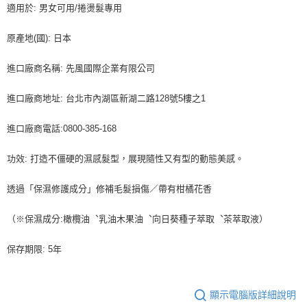
適用於: 男女可用/捲燙髮專用
原產地(國): 日本
進口廠商名稱: 先風國際企業有限公司
進口廠商地址: 台北市內湖區新湖二路128號5樓之1
進口廠商電話:0800-385-168
功效: 打造不僵硬的濕感髮型，展現隨性又有型的動態美感。
透過「保濕修護成分」修補毛髮損傷／帶有柑橘花香
（※保濕成分:橄欖油︑乳油木果油︑向日葵種子萃取︑茶萃取液）
保存期限: 5年
顯示電腦版詳細說明