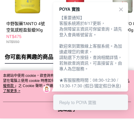
POYA 寶雅
【重要通知】
客服系統將於8/17更新，
中野製藥TANTO 4號
中野製藥TANTO 6號
中野製藥TANTO 
為保障留言資訊可保留查詢，請先
空氣感輕盈髮蠟90g
躍動感造型髮臘90g
極塑霧感髮泥90g
登入會員帳號留言。
NT$475
NT$385
NT$475
NT$550
NT$450
NT$550
歡迎來到寶雅線上客服系統。為加
速處理您的需求，
你可能有興趣的商品
全站排行
請點選下方按鈕，查詢相關詳情，
若無欲查詢資訊，可直接留言，由
專人為您服務。
本網站中使用 cookie，欲查詢有關本網站使用 cookie 方式之詳情，及若您不希
★客服服務時間：08:30-12:30 /
熱門標籤
望在電腦上使用 cookie 時應如何變更電腦的 cookie 設定，請參閱本網站「
隱私
13:30-17:30 (假日/國定假日休息)
權條款
」之 Cookie 聲明。您繼續使用本網站即表示您同意本公司得按本網站使
用條款之 Cookie 聲明使用 cookie。
了解更多 >
Reply to POYA 寶雅
我知道了