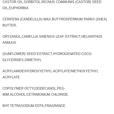
CASTOR OIL,SORBITOL,RICINUS COMMUNIS (CASTOR) SEED
OIL,EUPHORBIA
CERIFERA (CANDELILLA) WAX,BUTYROSPERMUM PARKII (SHEA)
BUTTER,
ORYZANOL,CAMELLIA SINENSIS LEAF EXTRACT,HELIANTHUS
ANNUUS
(SUNFLOWER) SEED EXTRACT,HYDROGENATED COCO-
GLYCERIDES,DIMETHYL
ACRYLAMIDE/HYDROXYETHYL ACRYLATE/METHOXYETHYL
ACRYLATE
COPOLYMER OCTYLDODECANOL,PEG-
90M,ALCOHOL,CETRIMONIUM CHLORIDE,
BHT,TETRASODIUM EDTA,FRAGRANCE