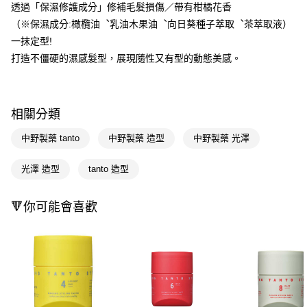
LINE Pay
透過「保濕修護成分」修補毛髮損傷／帶有柑橘花香
（※保濕成分:橄欖油︑乳油木果油︑向日葵種子萃取︑茶萃取液）
Apple Pay
一抹定型!
街口支付
打造不僵硬的濕感髮型，展現隨性又有型的動態美感。
悠遊付
Google Pay
相關分類
AFTEE先享後付
中野製藥 tanto
中野製藥 造型
中野製藥 光澤
相關說明
【關於「AFTEE先享後付」】
光澤 造型
tanto 造型
即享券
AFTEE先享後付是「在收到商品之後才付款」的支付方式。 讓您購物簡單
便利好安心！
１．簡單：不需註冊會員、不需綁卡、不需儲值。
🔻你可能會喜歡
運送方式
２．便利：只要手機號碼，簡訊認證，即可結帳。
３．安心：先確認商品／服務後，再付款。
全家取貨付款
每筆NT$65，滿NT$390(含以上)免運費
【「AFTEE先享後付」結帳流程】
１．於結帳方式選擇「AFTEE先享後付」後，將跳轉至「AFTEE先享後付」
付款後全家取貨
結帳頁面，進行簡訊認證並確認金額後，即可完成結帳。
２．訂單成立數日內，您將收到繳費通知簡訊。
每筆NT$65，滿NT$390(含以上)免運費
３．收到繳費通知簡訊後14天內，點擊此簡訊中的連結，可透過四大超商／