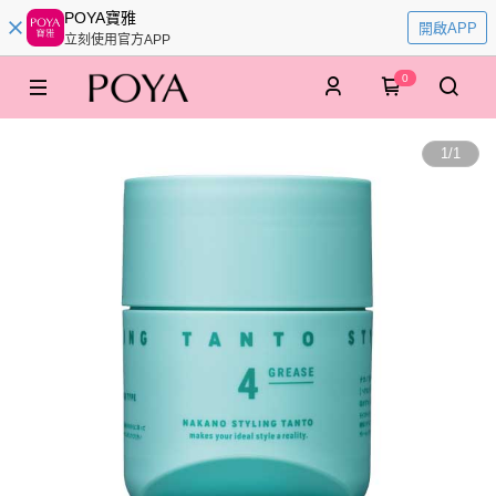
POYA寶雅
開啟APP
立刻使用官方APP
0
1
/
1