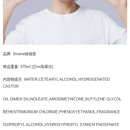
品牌: Straine絲瑞恩
商品重量: 475ml (已ml為單位)
內容物成分: WATER,CETEARYL ALCOHOL,HYDROGENATED
CASTOR
OIL DIMER DILINOLEATE,AMODIMETHICONE,BUTYLENE GLYCOL
BEHENTRIMONIUM CHLORIDE,PHENOXYETHANOL,FRAGRANCE
ISOPROPYL ALCOHOL,HYDROXYPROPYL STARCH PHOSPHATE