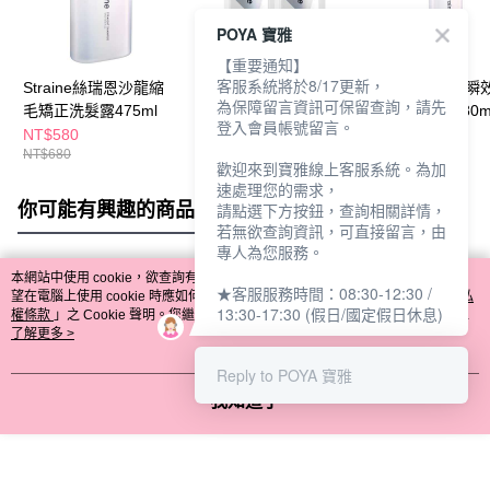
POYA 寶雅
【重要通知】
客服系統將於8/17更新，
Straine絲瑞恩沙龍縮
Straine絲瑞恩沙龍縮
Straine絲瑞恩瞬
為保障留言資訊可保留查詢，請先
毛矯正洗髮露475ml
毛矯正洗護10ml*2
毛修補護髮油80m
登入會員帳號留言。
NT$580
NT$79
NT$580
NT$680
NT$89
NT$680
歡迎來到寶雅線上客服系統。為加
速處理您的需求，
你可能有興趣的商品
全站排行
請點選下方按鈕，查詢相關詳情，
若無欲查詢資訊，可直接留言，由
專人為您服務。
本網站中使用 cookie，欲查詢有關本網站使用 cookie 方式之詳情，及若您不希
★客服服務時間：08:30-12:30 /
熱門標籤
望在電腦上使用 cookie 時應如何變更電腦的 cookie 設定，請參閱本網站「
隱私
13:30-17:30 (假日/國定假日休息)
權條款
」之 Cookie 聲明。您繼續使用本網站即表示您同意本公司得按本網站使
用條款之 Cookie 聲明使用 cookie。
了解更多 >
Reply to POYA 寶雅
我知道了