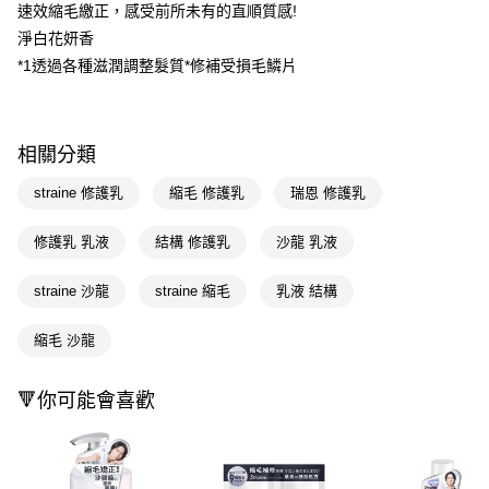
LINE Pay
速效縮毛繳正，感受前所未有的直順質感!
淨白花妍香
Apple Pay
*1透過各種滋潤調整髮質*修補受損毛鱗片
街口支付
悠遊付
相關分類
Google Pay
straine 修護乳
縮毛 修護乳
瑞恩 修護乳
AFTEE先享後付
相關說明
修護乳 乳液
結構 修護乳
沙龍 乳液
【關於「AFTEE先享後付」】
即享券
AFTEE先享後付是「在收到商品之後才付款」的支付方式。 讓您購物簡單
straine 沙龍
straine 縮毛
乳液 結構
便利好安心！
１．簡單：不需註冊會員、不需綁卡、不需儲值。
運送方式
２．便利：只要手機號碼，簡訊認證，即可結帳。
縮毛 沙龍
３．安心：先確認商品／服務後，再付款。
全家取貨付款
每筆NT$65，滿NT$390(含以上)免運費
【「AFTEE先享後付」結帳流程】
🔻你可能會喜歡
１．於結帳方式選擇「AFTEE先享後付」後，將跳轉至「AFTEE先享後付」
付款後全家取貨
結帳頁面，進行簡訊認證並確認金額後，即可完成結帳。
２．訂單成立數日內，您將收到繳費通知簡訊。
每筆NT$65，滿NT$390(含以上)免運費
３．收到繳費通知簡訊後14天內，點擊此簡訊中的連結，可透過四大超商／