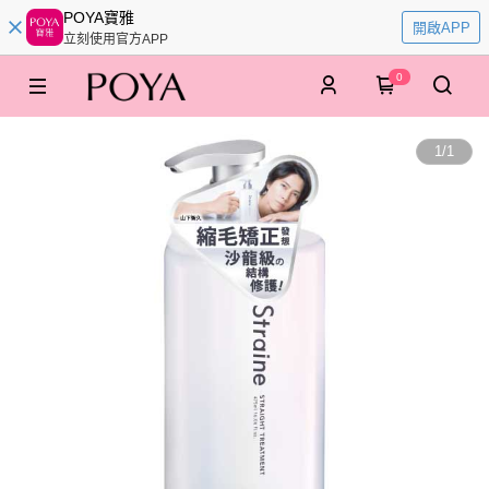
POYA寶雅
開啟APP
立刻使用官方APP
0
1
/
1