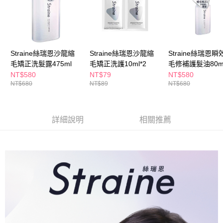
ATM／網路銀行／等多元方式進行付款，方視為交易完成。
萊爾富取貨付款
※ 請注意：結帳手續完成當下不需立刻繳費，但若您需要取消訂單，請聯絡
每筆NT$65，滿NT$490(含以上)免運費
購買商品的店家。未經商家同意取消之訂單仍視為有效，需透過AFTEE先享
後付繳納相關費用。
付款後萊爾富取貨
※ 交易是否成功請以「AFTEE先享後付 」之結帳頁面顯示為準，若有關於
是否繳費成功／繳費後需取消欲退款等相關疑問，請聯繫「AFTEE先享後付
每筆NT$65，滿NT$490(含以上)免運費
Straine絲瑞恩沙龍縮
Straine絲瑞恩沙龍縮
Straine絲瑞恩瞬
客戶支援中心」
https://netprotections.freshdesk.com/support/home
毛矯正洗髮露475ml
毛矯正洗護10ml*2
毛修補護髮油80m
7-11取貨付款
NT$580
NT$79
NT$580
【注意事項】
１．透過由恩沛科技股份有限公司提供之「AFTEE先享後付」服務完成之交
NT$680
NT$89
NT$680
每筆NT$65，滿NT$490(含以上)免運費
易，需依本服務之必要範圍內提供個人資料，並將交易相關給付款項請求債
權轉讓予恩沛科技股份有限公司。
付款後7-11取貨
２．關於個人資料處理事宜，請瀏覽以下網址：
每筆NT$65，滿NT$490(含以上)免運費
詳細說明
相關推薦
https://aftee.tw/terms/#terms3
３．未成年的使用者請事先徵得法定代理人或監護人之同意方可使用
宅配(本島)
「AFTEE先享後付」，若未經同意申辦者引起之損失，本公司不負相關責
任。
每筆NT$100，滿NT$790(含以上)免運費
４．使用「AFTEE先享後付」時，將依據個別帳號之用戶狀況，依本公司即
時審查核予不同之上限額度；若仍有額度不足之情形，本公司將視審查結果
付款後寶雅門市自取(由倉庫統一出貨)
請求用戶進行身份認證。
每筆NT$80，滿NT$290(含以上)免運費
５．嚴禁一人註冊多個帳號或使用他人資訊註冊。若發現惡意使用之情形，
恩沛科技股份有限公司將有權停止該用戶之使用額度並採取法律行動。