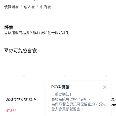
優質帽襪
成人襪
中筒襪
評價
喜歡這個商品嗎？購買後給他一個好評吧
🔻你可能會喜歡
POYA 寶雅
【重要通知】
客服系統將於8/17更新，
D&G食物女襪-啤酒
D&G食物女襪2入-多組
D&G食物童襪-馬
為保障留言資訊可保留查詢，請先
合任選
+甜甜圈-13-16c
登入會員帳號留言。
NT$69
NT$138
NT$118