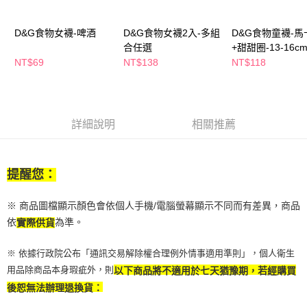
萊爾富取貨付款
※ 請注意：結帳手續完成當下不需立刻繳費，但若您需要取消訂單，請聯絡
每筆NT$65，滿NT$490(含以上)免運費
購買商品的店家。未經商家同意取消之訂單仍視為有效，需透過AFTEE先享
後付繳納相關費用。
D&G食物女襪-啤酒
D&G食物女襪2入-多組
D&G食物童襪-馬
付款後萊爾富取貨
※ 交易是否成功請以「AFTEE先享後付 」之結帳頁面顯示為準，若有關於
合任選
+甜甜圈-13-16c
是否繳費成功／繳費後需取消欲退款等相關疑問，請聯繫「AFTEE先享後付
NT$69
NT$138
NT$118
每筆NT$65，滿NT$490(含以上)免運費
客戶支援中心」
https://netprotections.freshdesk.com/support/home
7-11取貨付款
【注意事項】
１．透過由恩沛科技股份有限公司提供之「AFTEE先享後付」服務完成之交
每筆NT$65，滿NT$490(含以上)免運費
易，需依本服務之必要範圍內提供個人資料，並將交易相關給付款項請求債
詳細說明
相關推薦
權轉讓予恩沛科技股份有限公司。
付款後7-11取貨
２．關於個人資料處理事宜，請瀏覽以下網址：
每筆NT$65，滿NT$490(含以上)免運費
https://aftee.tw/terms/#terms3
３．未成年的使用者請事先徵得法定代理人或監護人之同意方可使用
提醒您：
宅配(本島)
「AFTEE先享後付」，若未經同意申辦者引起之損失，本公司不負相關責
任。
每筆NT$100，滿NT$790(含以上)免運費
４．使用「AFTEE先享後付」時，將依據個別帳號之用戶狀況，依本公司即
※ 商品圖檔顯示顏色會依個人手機/電腦螢幕顯示不同而有差異，商品
時審查核予不同之上限額度；若仍有額度不足之情形，本公司將視審查結果
付款後寶雅門市自取(由倉庫統一出貨)
依
為準。
實際供貨
請求用戶進行身份認證。
每筆NT$80，滿NT$290(含以上)免運費
５．嚴禁一人註冊多個帳號或使用他人資訊註冊。若發現惡意使用之情形，
※ 依據行政院公布「通訊交易解除權合理例外情事適用準則」，個人衛生
恩沛科技股份有限公司將有權停止該用戶之使用額度並採取法律行動。
用品除商品本身瑕疵外，則
以下商品將不適用於七天猶豫期，若經購買
後恕無法辦理退換貨：