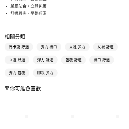
腳跟貼合，立體包覆
Apple Pay
舒適腳尖，平整順滑
街口支付
悠遊付
相關分類
Google Pay
馬卡龍 舒適
彈力 襪口
立體 彈力
女襪 舒適
AFTEE先享後付
相關說明
立體 舒適
彈力 舒適
包覆 舒適
襪口 舒適
【關於「AFTEE先享後付」】
即享券
AFTEE先享後付是「在收到商品之後才付款」的支付方式。 讓您購物簡單
彈力 包覆
腳跟 彈力
便利好安心！
１．簡單：不需註冊會員、不需綁卡、不需儲值。
運送方式
２．便利：只要手機號碼，簡訊認證，即可結帳。
🔻你可能會喜歡
３．安心：先確認商品／服務後，再付款。
全家取貨付款
每筆NT$65，滿NT$390(含以上)免運費
【「AFTEE先享後付」結帳流程】
１．於結帳方式選擇「AFTEE先享後付」後，將跳轉至「AFTEE先享後付」
付款後全家取貨
結帳頁面，進行簡訊認證並確認金額後，即可完成結帳。
２．訂單成立數日內，您將收到繳費通知簡訊。
每筆NT$65，滿NT$390(含以上)免運費
３．收到繳費通知簡訊後14天內，點擊此簡訊中的連結，可透過四大超商／
ATM／網路銀行／等多元方式進行付款，方視為交易完成。