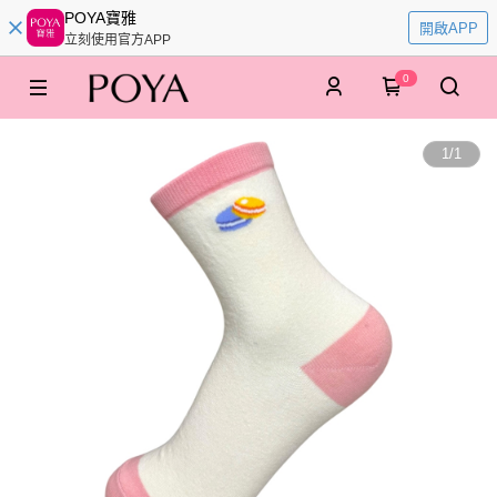
POYA寶雅
開啟APP
立刻使用官方APP
0
1
/
1