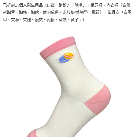
已拆封之個人衛生用品（口罩、刮鬍刀、除毛刀、紙尿褲、內衣褲（含隱
美胸墊、襯裙）、塑身衣（含馬
形胸罩、胸扥、胸貼、透明肩帶、水餃墊/
甲、束褲、束腿、腰夾、內搭、泳裝、襪子。）