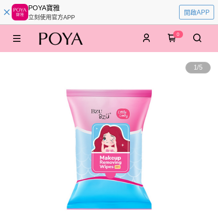
POYA寶雅
開啟APP
立刻使用官方APP
0
1
/
5