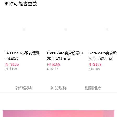
ATM／網路銀行／等多元方式進行付款，方視為交易完成。
🔻你可能會喜歡
萊爾富取貨付款
※ 請注意：結帳手續完成當下不需立刻繳費，但若您需要取消訂單，請聯絡
每筆NT$65，滿NT$490(含以上)免運費
購買商品的店家。未經商家同意取消之訂單仍視為有效，需透過AFTEE先享
後付繳納相關費用。
付款後萊爾富取貨
※ 交易是否成功請以「AFTEE先享後付 」之結帳頁面顯示為準，若有關於
是否繳費成功／繳費後需取消欲退款等相關疑問，請聯繫「AFTEE先享後付
每筆NT$65，滿NT$490(含以上)免運費
客戶支援中心」
https://netprotections.freshdesk.com/support/home
7-11取貨付款
【注意事項】
１．透過由恩沛科技股份有限公司提供之「AFTEE先享後付」服務完成之交
每筆NT$65，滿NT$490(含以上)免運費
易，需依本服務之必要範圍內提供個人資料，並將交易相關給付款項請求債
BZU BZU小淑女保濕
Biore Zero爽身粉濕巾
Biore Zero爽身
權轉讓予恩沛科技股份有限公司。
付款後7-11取貨
２．關於個人資料處理事宜，請瀏覽以下網址：
面膜3片
20片-甜美花香
20片-涼感花香
每筆NT$65，滿NT$490(含以上)免運費
https://aftee.tw/terms/#terms3
NT$185
NT$159
NT$159
３．未成年的使用者請事先徵得法定代理人或監護人之同意方可使用
NT$199
NT$185
NT$185
宅配(本島)
「AFTEE先享後付」，若未經同意申辦者引起之損失，本公司不負相關責
任。
每筆NT$100，滿NT$790(含以上)免運費
４．使用「AFTEE先享後付」時，將依據個別帳號之用戶狀況，依本公司即
時審查核予不同之上限額度；若仍有額度不足之情形，本公司將視審查結果
付款後寶雅門市自取(由倉庫統一出貨)
詳細說明
商品規格
相關推薦
請求用戶進行身份認證。
每筆NT$80，滿NT$290(含以上)免運費
５．嚴禁一人註冊多個帳號或使用他人資訊註冊。若發現惡意使用之情形，
恩沛科技股份有限公司將有權停止該用戶之使用額度並採取法律行動。