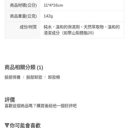
商品材積(公分)
11*4*16cm
商品重量(公克)
142g
成份/材質
純水、溫和的保濕劑、天然萃取物、溫和的
清潔成分（如聚山梨醇酯20）
商品相關分類 (1)
臉部保養
臉部卸妝
卸妝棉
評價
喜歡這個商品嗎？購買後給他一個好評吧
🔻你可能會喜歡