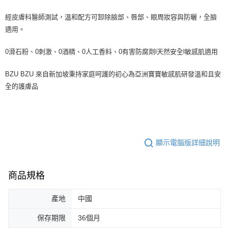
經皮膚科醫師測試，溫和配方可卸除臉部、唇部、眼周妝容與防曬，全臉
適用。
0滑石粉、0刺激、0酒精、0人工香料、0有害防腐劑l天然安全l敏感肌適用
BZU BZU 來自新加坡秉持家庭呵護的初心為亞洲寶寶敏感肌研發溫和且安
全的護膚品
顯示電腦版詳細說明
商品規格
產地
中國
保存期限
36個月