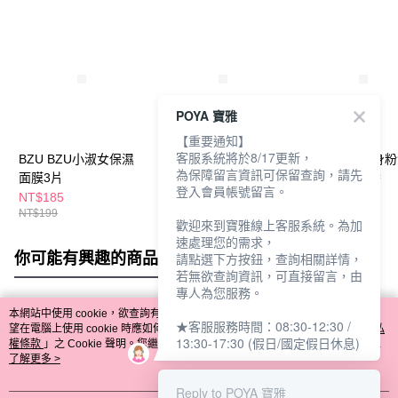
POYA 寶雅
【重要通知】
客服系統將於8/17更新，
BZU BZU小淑女保濕
Biore Zero爽身粉濕巾
Biore Zero爽身
為保障留言資訊可保留查詢，請先
面膜3片
20片-甜美花香
20片-涼感花香
登入會員帳號留言。
NT$185
NT$159
NT$159
NT$199
NT$185
NT$185
歡迎來到寶雅線上客服系統。為加
速處理您的需求，
你可能有興趣的商品
全站排行
請點選下方按鈕，查詢相關詳情，
若無欲查詢資訊，可直接留言，由
專人為您服務。
本網站中使用 cookie，欲查詢有關本網站使用 cookie 方式之詳情，及若您不希
★客服服務時間：08:30-12:30 /
熱門標籤
望在電腦上使用 cookie 時應如何變更電腦的 cookie 設定，請參閱本網站「
隱私
13:30-17:30 (假日/國定假日休息)
權條款
」之 Cookie 聲明。您繼續使用本網站即表示您同意本公司得按本網站使
用條款之 Cookie 聲明使用 cookie。
了解更多 >
Reply to POYA 寶雅