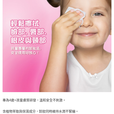
專為4歲+孩童膚質研發，溫和安全不刺激。
含植物萃取與保濕成分，卸妝同時維持水潤不緊繃。