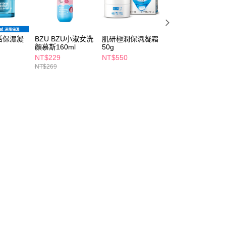
讓予恩沛科技股份有限公司。
個人資料處理事宜，請瀏覽以下網址：
1取貨
ee.tw/terms/#terms3
5，滿NT$490(含以上)免運費
年的使用者請事先徵得法定代理人或監護人之同意方可使用
活保濕凝
BZU BZU小淑女洗
肌研極潤保濕凝霜
PEZRI派翠雪絨花
E先享後付」，若未經同意申辦者引起之損失，本公司不負相關責
顏慕斯160ml
50g
亮采保濕霜50ml
NT$229
NT$550
NT$980
AFTEE先享後付」時，將依據個別帳號之用戶狀況，依本公司
00，滿NT$790(含以上)免運費
NT$269
核予不同之上限額度；若仍有額度不足之情形，本公司將視審查
用戶進行身份認證。
門市自取(由倉庫統一出貨)
一人註冊多個帳號或使用他人資訊註冊。若發現惡意使用之情
0，滿NT$290(含以上)免運費
科技股份有限公司將有權停止該用戶之使用額度並採取法律行