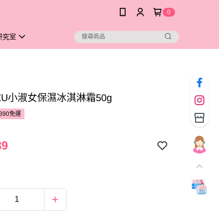
0
研究室
BZU小淑女保濕冰淇淋霜50g
390免運
39