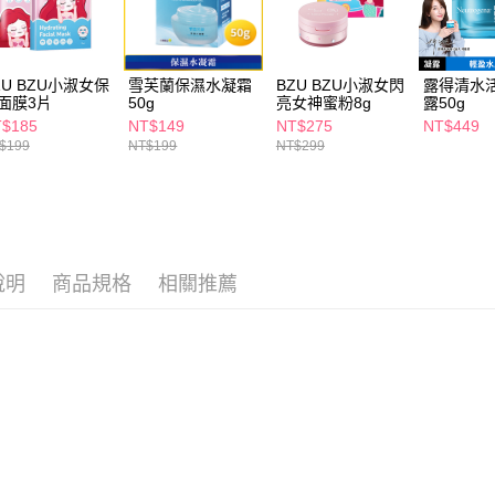
求債權轉
２．關於
付款後7-1
https://aft
每筆NT$6
３．未成
ZU BZU小淑女保
雪芙蘭保濕水凝霜
BZU BZU小淑女閃
露得清水
「AFTE
面膜3片
50g
亮女神蜜粉8g
露50g
宅配(本島)
任。
$185
NT$149
NT$275
NT$449
４．使用「
每筆NT$1
$199
NT$199
NT$299
即時審查
結果請求
付款後寶雅
５．嚴禁
每筆NT$8
形，恩沛
動。
說明
商品規格
相關推薦