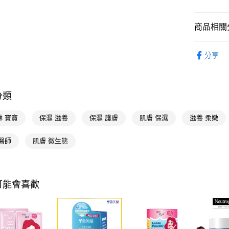
相關說明
【關於「A
商品相關分
即享券
AFTEE
便利好安
臉部保養
１．簡單
分享
２．便利
運送方式
３．安心
全家取貨
【「AFT
分類
每筆NT$6
１．於結帳
付」結帳
付款後全
２．訂單
淋 寶寶
保濕 滋養
保濕 護膚
肌膚 保濕
滋養 柔嫩
３．收到繳
每筆NT$6
／ATM／
醫師
肌膚 微生態
※ 請注意
萊爾富取
絡購買商品
先享後付
每筆NT$6
※ 交易是
是否繳費成
付款後萊
可能會喜歡
付客戶支
每筆NT$6
【注意事
7-11取貨
１．透過由
交易，需
每筆NT$6