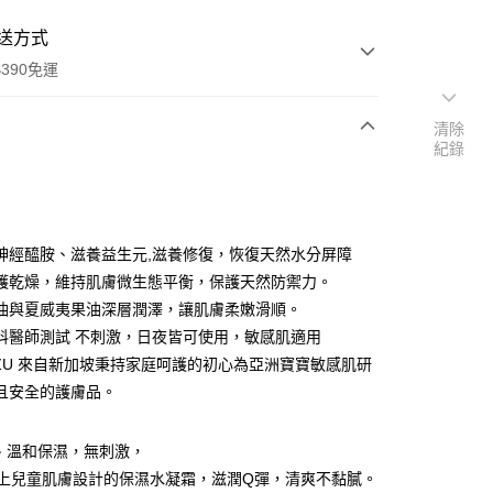
送方式
390免運
清除
紀錄
次付款
付款
神經醯胺、滋養益生元,滋養修復，恢復天然水分屏障
護乾燥，維持肌膚微生態平衡，保護天然防禦力。
油與夏威夷果油深層潤澤，讓肌膚柔嫩滑順。
科醫師測試 不刺激，日夜皆可使用，敏感肌適用
 BZU 來自新加坡秉持家庭呵護的初心為亞洲寶寶敏感肌研
且安全的護膚品。
y
、溫和保濕，無刺激，
以上兒童肌膚設計的保濕水凝霜，滋潤Q彈，清爽不黏膩。
享後付