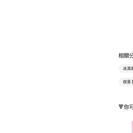
相關
冰淇
保濕 
🔻你