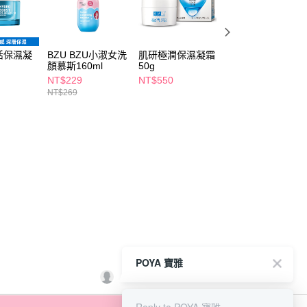
活保濕凝
BZU BZU小淑女洗
肌研極潤保濕凝霜
PEZRI派翠雪絨花
顏慕斯160ml
50g
亮采保濕霜50ml
NT$229
NT$550
NT$980
NT$269
POYA 寶雅