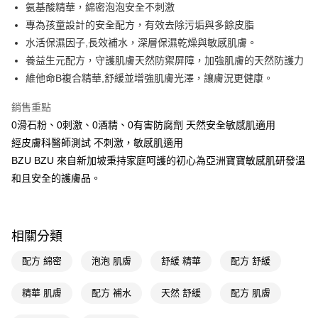
LINE Pay
氨基酸精華，綿密泡泡安全不刺激
專為孩童設計的安全配方，有效去除污垢與多餘皮脂
Apple Pay
水活保濕因子,長效補水，深層保濕乾燥與敏感肌膚。
街口支付
養益生元配方，守護肌膚天然防禦屏障，加強肌膚的天然防護力
維他命B複合精華,舒緩並增強肌膚光澤，讓膚況更健康。
悠遊付
銷售重點
Google Pay
0滑石粉、0刺激、0酒精、0有害防腐劑 天然安全敏感肌適用
AFTEE先享後付
經皮膚科醫師測試 不刺激，敏感肌適用
相關說明
BZU BZU 來自新加坡秉持家庭呵護的初心為亞洲寶寶敏感肌研發溫
【關於「AFTEE先享後付」】
和且安全的護膚品。
即享券
AFTEE先享後付是「在收到商品之後才付款」的支付方式。 讓您購物簡單
便利好安心！
１．簡單：不需註冊會員、不需綁卡、不需儲值。
運送方式
２．便利：只要手機號碼，簡訊認證，即可結帳。
３．安心：先確認商品／服務後，再付款。
相關分類
全家取貨付款
每筆NT$65，滿NT$390(含以上)免運費
【「AFTEE先享後付」結帳流程】
配方 綿密
泡泡 肌膚
舒緩 精華
配方 舒緩
１．於結帳方式選擇「AFTEE先享後付」後，將跳轉至「AFTEE先享後付」
付款後全家取貨
結帳頁面，進行簡訊認證並確認金額後，即可完成結帳。
精華 肌膚
配方 補水
天然 舒緩
配方 肌膚
２．訂單成立數日內，您將收到繳費通知簡訊。
每筆NT$65，滿NT$390(含以上)免運費
３．收到繳費通知簡訊後14天內，點擊此簡訊中的連結，可透過四大超商／