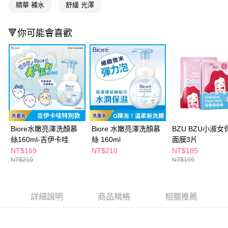
ATM／網路銀行／等多元方式進行付款，方視為交易完成。
精華 補水
舒緩 光澤
萊爾富取貨付款
※ 請注意：結帳手續完成當下不需立刻繳費，但若您需要取消訂單，請聯絡
每筆NT$65，滿NT$490(含以上)免運費
購買商品的店家。未經商家同意取消之訂單仍視為有效，需透過AFTEE先享
後付繳納相關費用。
🔻你可能會喜歡
付款後萊爾富取貨
※ 交易是否成功請以「AFTEE先享後付 」之結帳頁面顯示為準，若有關於
是否繳費成功／繳費後需取消欲退款等相關疑問，請聯繫「AFTEE先享後付
每筆NT$65，滿NT$490(含以上)免運費
客戶支援中心」
https://netprotections.freshdesk.com/support/home
7-11取貨付款
【注意事項】
１．透過由恩沛科技股份有限公司提供之「AFTEE先享後付」服務完成之交
每筆NT$65，滿NT$490(含以上)免運費
易，需依本服務之必要範圍內提供個人資料，並將交易相關給付款項請求債
權轉讓予恩沛科技股份有限公司。
付款後7-11取貨
２．關於個人資料處理事宜，請瀏覽以下網址：
每筆NT$65，滿NT$490(含以上)免運費
https://aftee.tw/terms/#terms3
Biore水嫩亮澤洗顏慕
Biore 水嫩亮澤洗顏慕
BZU BZU小淑女
３．未成年的使用者請事先徵得法定代理人或監護人之同意方可使用
宅配(本島)
絲160ml-吉伊卡哇
絲 160ml
面膜3片
「AFTEE先享後付」，若未經同意申辦者引起之損失，本公司不負相關責
任。
NT$169
NT$210
NT$185
每筆NT$100，滿NT$790(含以上)免運費
４．使用「AFTEE先享後付」時，將依據個別帳號之用戶狀況，依本公司即
NT$210
NT$199
時審查核予不同之上限額度；若仍有額度不足之情形，本公司將視審查結果
付款後寶雅門市自取(由倉庫統一出貨)
請求用戶進行身份認證。
每筆NT$80，滿NT$290(含以上)免運費
５．嚴禁一人註冊多個帳號或使用他人資訊註冊。若發現惡意使用之情形，
恩沛科技股份有限公司將有權停止該用戶之使用額度並採取法律行動。
詳細說明
商品規格
相關推薦