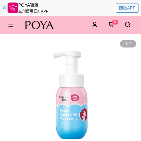
POYA寶雅
開啟APP
立刻使用官方APP
0
1
/
2