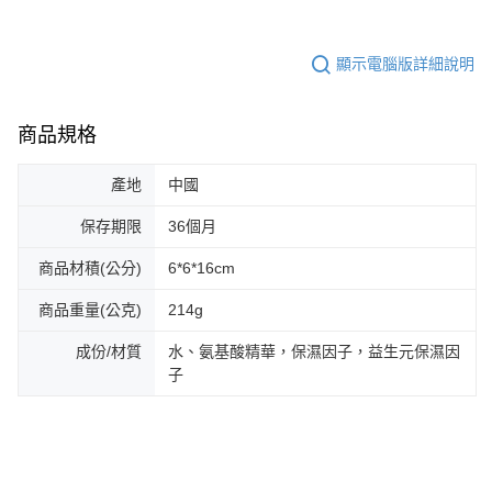
顯示電腦版詳細說明
商品規格
產地
中國
保存期限
36個月
商品材積(公分)
6*6*16cm
商品重量(公克)
214g
成份/材質
水、氨基酸精華，保濕因子，益生元保濕因
子