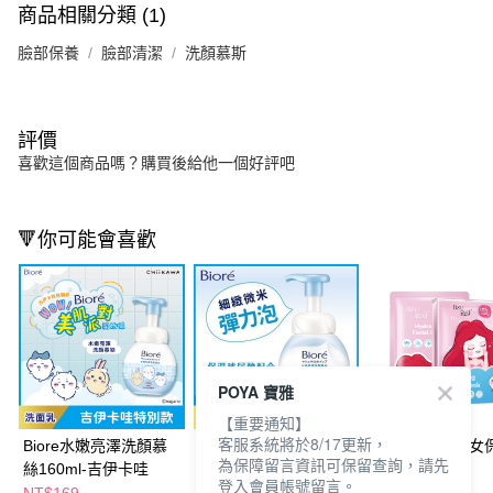
商品相關分類 (1)
臉部保養
臉部清潔
洗顏慕斯
評價
喜歡這個商品嗎？購買後給他一個好評吧
🔻你可能會喜歡
POYA 寶雅
【重要通知】
客服系統將於8/17更新，
Biore水嫩亮澤洗顏慕
Biore 水嫩亮澤洗顏慕
BZU BZU小淑女
為保障留言資訊可保留查詢，請先
絲160ml-吉伊卡哇
絲 160ml
面膜3片
登入會員帳號留言。