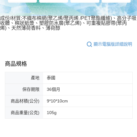
成份/材質:不織布棉網(聚乙烯/聚丙烯 /PET聚酯纖維)、高分子吸
收體、棉狀紙漿、塑膠防水層(聚乙烯)、可重複貼膠帶(聚丙
烯)、天然薄荷香料、薄荷醇
顯示電腦版詳細說明
商品規格
產地
泰國
保存期限
36個月
商品材積(公分)
9*10*10cm
商品重量(公克)
105g