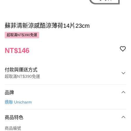
蘇菲清新涼感酷涼薄荷14片23cm
超取滿NT$390免運
NT$146
付款與運送方式
超取滿NT$390免運
付款方式
品牌
POYA支付
嬌聯 Unicharm
信用卡一次付款
商品特色
超商取貨付款
商品編號
LINE Pay