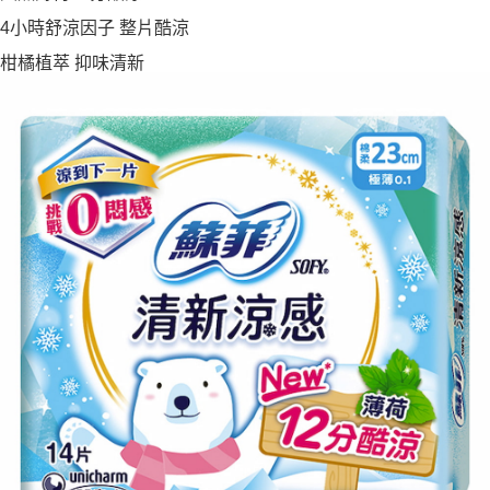
4小時舒涼因子 整片酷涼
柑橘植萃 抑味清新