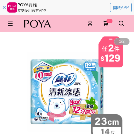
POYA寶雅
開啟APP
立刻使用官方APP
0
1
/
2