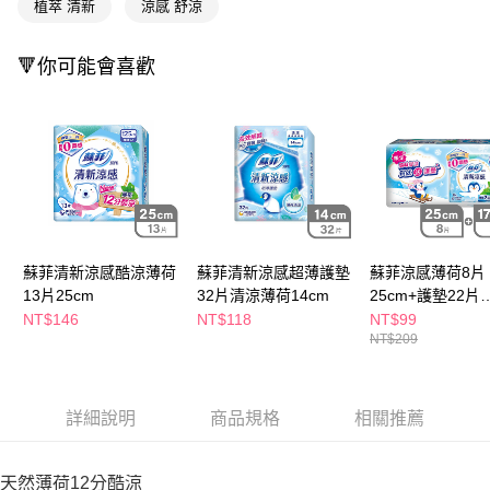
萊爾富取貨付款
植萃 清新
涼感 舒涼
※ 請注意：結帳手續完成當下不需立刻繳費，但若您需要取消訂單，請聯絡
每筆NT$65，滿NT$490(含以上)免運費
購買商品的店家。未經商家同意取消之訂單仍視為有效，需透過AFTEE先享
後付繳納相關費用。
🔻你可能會喜歡
付款後萊爾富取貨
※ 交易是否成功請以「AFTEE先享後付 」之結帳頁面顯示為準，若有關於
是否繳費成功／繳費後需取消欲退款等相關疑問，請聯繫「AFTEE先享後付
每筆NT$65，滿NT$490(含以上)免運費
客戶支援中心」
https://netprotections.freshdesk.com/support/home
7-11取貨付款
【注意事項】
１．透過由恩沛科技股份有限公司提供之「AFTEE先享後付」服務完成之交
每筆NT$65，滿NT$490(含以上)免運費
易，需依本服務之必要範圍內提供個人資料，並將交易相關給付款項請求債
權轉讓予恩沛科技股份有限公司。
付款後7-11取貨
２．關於個人資料處理事宜，請瀏覽以下網址：
每筆NT$65，滿NT$490(含以上)免運費
https://aftee.tw/terms/#terms3
３．未成年的使用者請事先徵得法定代理人或監護人之同意方可使用
蘇菲清新涼感酷涼薄荷
蘇菲清新涼感超薄護墊
蘇菲涼感薄荷8片
宅配(本島)
「AFTEE先享後付」，若未經同意申辦者引起之損失，本公司不負相關責
13片25cm
32片清涼薄荷14cm
25cm+護墊22片
任。
每筆NT$100，滿NT$790(含以上)免運費
17.5cm
NT$146
NT$118
NT$99
４．使用「AFTEE先享後付」時，將依據個別帳號之用戶狀況，依本公司即
NT$209
時審查核予不同之上限額度；若仍有額度不足之情形，本公司將視審查結果
付款後寶雅門市自取(由倉庫統一出貨)
請求用戶進行身份認證。
每筆NT$80，滿NT$290(含以上)免運費
５．嚴禁一人註冊多個帳號或使用他人資訊註冊。若發現惡意使用之情形，
恩沛科技股份有限公司將有權停止該用戶之使用額度並採取法律行動。
詳細說明
商品規格
相關推薦
天然薄荷12分酷涼