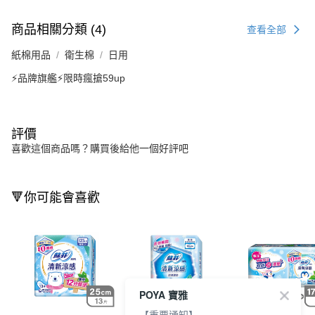
商品相關分類 (4)
查看全部
紙棉用品
衛生棉
日用
⚡️品牌旗艦⚡️限時瘋搶59up
評價
喜歡這個商品嗎？購買後給他一個好評吧
🔻你可能會喜歡
POYA 寶雅
【重要通知】