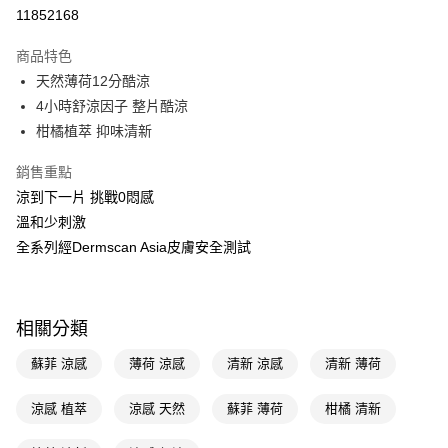
11852168
Apple Pay
商品特色
街口支付
天然薄荷12分酷涼
悠遊付
4小時舒涼因子 整片酷涼
柑橘植萃 抑味清新
Google Pay
銷售重點
AFTEE先享後付
涼到下一片 挑戰0悶感
相關說明
溫和少刺激
【關於「AFTEE先享後付」】
即享券
AFTEE先享後付是「在收到商品之後才付款」的支付方式。 讓您購物簡單
全系列經Dermscan Asia皮膚安全測試
便利好安心！
１．簡單：不需註冊會員、不需綁卡、不需儲值。
運送方式
２．便利：只要手機號碼，簡訊認證，即可結帳。
３．安心：先確認商品／服務後，再付款。
全家取貨付款
相關分類
每筆NT$65，滿NT$390(含以上)免運費
【「AFTEE先享後付」結帳流程】
蘇菲 涼感
薄荷 涼感
清新 涼感
清新 薄荷
１．於結帳方式選擇「AFTEE先享後付」後，將跳轉至「AFTEE先享後付」
付款後全家取貨
結帳頁面，進行簡訊認證並確認金額後，即可完成結帳。
２．訂單成立數日內，您將收到繳費通知簡訊。
涼感 植萃
涼感 天然
蘇菲 薄荷
柑橘 清新
每筆NT$65，滿NT$390(含以上)免運費
３．收到繳費通知簡訊後14天內，點擊此簡訊中的連結，可透過四大超商／
ATM／網路銀行／等多元方式進行付款，方視為交易完成。