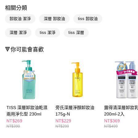
LINE Pay
相關分類
Apple Pay
卸妝油 潔淨
深層 卸妝油
tiss 卸妝油
街口支付
深層 潔淨
tiss 潔淨
tiss 深層
悠遊付
Google Pay
🔻你可能會喜歡
AFTEE先享後付
相關說明
【關於「AFTEE先享後付」】
即享券
AFTEE先享後付是「在收到商品之後才付款」的支付方式。 讓您購物簡單
便利好安心！
１．簡單：不需註冊會員、不需綁卡、不需儲值。
運送方式
２．便利：只要手機號碼，簡訊認證，即可結帳。
３．安心：先確認商品／服務後，再付款。
全家取貨付款
TISS 深層卸妝油乾濕
旁氏深層淨顏卸妝油
露得清深層卸妝
每筆NT$65，滿NT$390(含以上)免運費
【「AFTEE先享後付」結帳流程】
兩用淨化型 230ml
175g-N
200ml-2入
１．於結帳方式選擇「AFTEE先享後付」後，將跳轉至「AFTEE先享後付」
NT$269
NT$229
NT$369
付款後全家取貨
結帳頁面，進行簡訊認證並確認金額後，即可完成結帳。
NT$390
NT$299
NT$499
２．訂單成立數日內，您將收到繳費通知簡訊。
每筆NT$65，滿NT$390(含以上)免運費
３．收到繳費通知簡訊後14天內，點擊此簡訊中的連結，可透過四大超商／