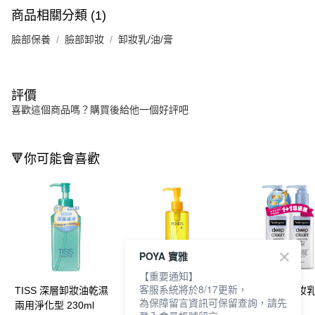
商品相關分類 (1)
臉部保養
臉部卸妝
卸妝乳/油/膏
評價
喜歡這個商品嗎？購買後給他一個好評吧
🔻你可能會喜歡
POYA 寶雅
【重要通知】
客服系統將於8/17更新，
TISS 深層卸妝油乾濕
旁氏深層淨顏卸妝油
露得清深層卸妝
為保障留言資訊可保留查詢，請先
兩用淨化型 230ml
175g-N
200ml-2入