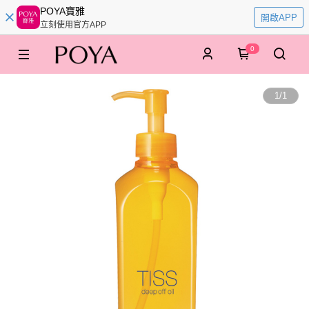
POYA寶雅
開啟APP
立刻使用官方APP
0
1
/
1