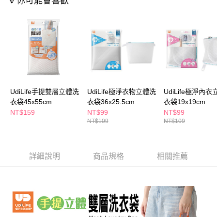
🔻你可能會喜歡
萊爾富取貨付款
※ 請注意：結帳手續完成當下不需立刻繳費，但若您需要取消訂單，請聯絡
每筆NT$65，滿NT$490(含以上)免運費
購買商品的店家。未經商家同意取消之訂單仍視為有效，需透過AFTEE先享
後付繳納相關費用。
付款後萊爾富取貨
※ 交易是否成功請以「AFTEE先享後付 」之結帳頁面顯示為準，若有關於
是否繳費成功／繳費後需取消欲退款等相關疑問，請聯繫「AFTEE先享後付
每筆NT$65，滿NT$490(含以上)免運費
客戶支援中心」
https://netprotections.freshdesk.com/support/home
7-11取貨付款
【注意事項】
１．透過由恩沛科技股份有限公司提供之「AFTEE先享後付」服務完成之交
每筆NT$65，滿NT$490(含以上)免運費
易，需依本服務之必要範圍內提供個人資料，並將交易相關給付款項請求債
UdiLife手提雙層立體洗
UdiLife極淨衣物立體洗
UdiLife極淨內
權轉讓予恩沛科技股份有限公司。
付款後7-11取貨
２．關於個人資料處理事宜，請瀏覽以下網址：
衣袋45x55cm
衣袋36x25.5cm
衣袋19x19cm
每筆NT$65，滿NT$490(含以上)免運費
https://aftee.tw/terms/#terms3
NT$159
NT$99
NT$99
３．未成年的使用者請事先徵得法定代理人或監護人之同意方可使用
NT$109
NT$109
宅配(本島)
「AFTEE先享後付」，若未經同意申辦者引起之損失，本公司不負相關責
任。
每筆NT$100，滿NT$790(含以上)免運費
４．使用「AFTEE先享後付」時，將依據個別帳號之用戶狀況，依本公司即
時審查核予不同之上限額度；若仍有額度不足之情形，本公司將視審查結果
付款後寶雅門市自取(由倉庫統一出貨)
詳細說明
商品規格
相關推薦
請求用戶進行身份認證。
每筆NT$80，滿NT$290(含以上)免運費
５．嚴禁一人註冊多個帳號或使用他人資訊註冊。若發現惡意使用之情形，
恩沛科技股份有限公司將有權停止該用戶之使用額度並採取法律行動。