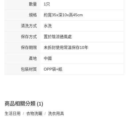
數量
1只
規格
約寬35x深10x高45cm
清洗方式
水洗
保存方式
置於陰涼通風處
保存期限
未拆封使用常溫保存10年
產地
中國
包裝材質
OPP袋+紙
商品相關分類 (1)
生活日用
衣物洗曬
洗衣用具