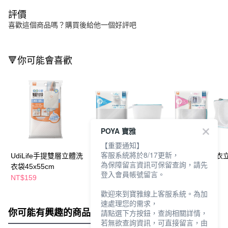
評價
喜歡這個商品嗎？購買後給他一個好評吧
🔻你可能會喜歡
POYA 寶雅
【重要通知】
客服系統將於8/17更新，
UdiLife手提雙層立體洗
UdiLife極淨衣物立體洗
UdiLife極淨內
為保障留言資訊可保留查詢，請先
衣袋45x55cm
衣袋36x25.5cm
衣袋19x19cm
登入會員帳號留言。
NT$159
NT$99
NT$99
NT$109
NT$109
歡迎來到寶雅線上客服系統。為加
速處理您的需求，
你可能有興趣的商品
全站排行
請點選下方按鈕，查詢相關詳情，
若無欲查詢資訊，可直接留言，由