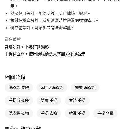
用。
Apple Pay
雙層網屏設計，加倍防護，防止纏繞、變形。
街口支付
拉鏈保護套設計，避免清洗時拉鏈滑開衣物掉出。
側立體設計，可增加衣物洗滌容量。
悠遊付
銷售重點
Google Pay
雙層設計，不易拉扯變形
AFTEE先享後付
手提側立體，使用情境清洗大空間方便提著走
相關說明
【關於「AFTEE先享後付」】
即享券
AFTEE先享後付是「在收到商品之後才付款」的支付方式。 讓您購物簡單
便利好安心！
相關分類
１．簡單：不需註冊會員、不需綁卡、不需儲值。
運送方式
２．便利：只要手機號碼，簡訊認證，即可結帳。
洗衣袋 立體
udilife 洗衣袋
雙層 洗衣袋
３．安心：先確認商品／服務後，再付款。
全家取貨付款
每筆NT$65，滿NT$390(含以上)免運費
手提 洗衣袋
雙層 手提
立體 手提
【「AFTEE先享後付」結帳流程】
１．於結帳方式選擇「AFTEE先享後付」後，將跳轉至「AFTEE先享後付」
付款後全家取貨
結帳頁面，進行簡訊認證並確認金額後，即可完成結帳。
洗衣袋 衣物
手提 衣物
拉鏈 手提
手提 容量
２．訂單成立數日內，您將收到繳費通知簡訊。
每筆NT$65，滿NT$390(含以上)免運費
３．收到繳費通知簡訊後14天內，點擊此簡訊中的連結，可透過四大超商／
ATM／網路銀行／等多元方式進行付款，方視為交易完成。