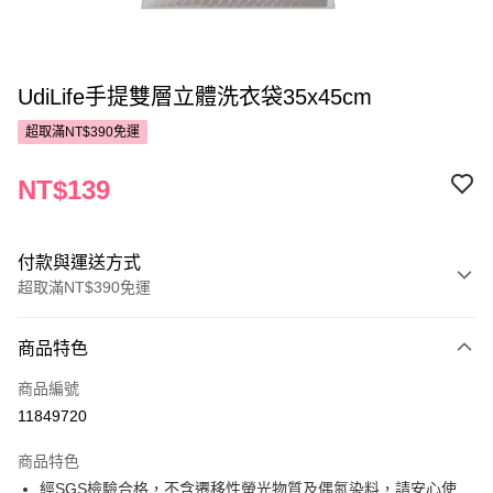
UdiLife手提雙層立體洗衣袋35x45cm
超取滿NT$390免運
NT$139
付款與運送方式
超取滿NT$390免運
付款方式
商品特色
POYA支付
商品編號
信用卡一次付款
11849720
超商取貨付款
商品特色
LINE Pay
經SGS檢驗合格，不含遷移性螢光物質及偶氮染料，請安心使