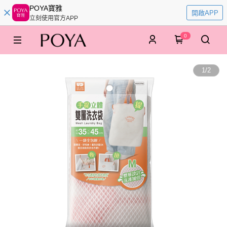
POYA寶雅
開啟APP
立刻使用官方APP
0
1
/
2