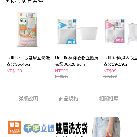
🔻你可能會喜歡
萊爾富取貨付款
※ 請注意：結帳手續完成當下不需立刻繳費，但若您需要取消訂單，請聯絡
每筆NT$65，滿NT$490(含以上)免運費
購買商品的店家。未經商家同意取消之訂單仍視為有效，需透過AFTEE先享
後付繳納相關費用。
付款後萊爾富取貨
※ 交易是否成功請以「AFTEE先享後付 」之結帳頁面顯示為準，若有關於
是否繳費成功／繳費後需取消欲退款等相關疑問，請聯繫「AFTEE先享後付
每筆NT$65，滿NT$490(含以上)免運費
客戶支援中心」
https://netprotections.freshdesk.com/support/home
7-11取貨付款
【注意事項】
１．透過由恩沛科技股份有限公司提供之「AFTEE先享後付」服務完成之交
每筆NT$65，滿NT$490(含以上)免運費
易，需依本服務之必要範圍內提供個人資料，並將交易相關給付款項請求債
UdiLife手提雙層立體洗
UdiLife極淨衣物立體洗
UdiLife極淨內
權轉讓予恩沛科技股份有限公司。
付款後7-11取貨
２．關於個人資料處理事宜，請瀏覽以下網址：
衣袋35x45cm
衣袋36x25.5cm
衣袋19x19cm
每筆NT$65，滿NT$490(含以上)免運費
https://aftee.tw/terms/#terms3
NT$139
NT$99
NT$99
３．未成年的使用者請事先徵得法定代理人或監護人之同意方可使用
NT$109
NT$109
宅配(本島)
「AFTEE先享後付」，若未經同意申辦者引起之損失，本公司不負相關責
任。
每筆NT$100，滿NT$790(含以上)免運費
４．使用「AFTEE先享後付」時，將依據個別帳號之用戶狀況，依本公司即
時審查核予不同之上限額度；若仍有額度不足之情形，本公司將視審查結果
付款後寶雅門市自取(由倉庫統一出貨)
詳細說明
商品規格
相關推薦
請求用戶進行身份認證。
每筆NT$80，滿NT$290(含以上)免運費
５．嚴禁一人註冊多個帳號或使用他人資訊註冊。若發現惡意使用之情形，
恩沛科技股份有限公司將有權停止該用戶之使用額度並採取法律行動。