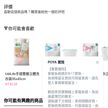
評價
喜歡這個商品嗎？購買後給他一個好評吧
🔻你可能會喜歡
POYA 寶雅
【重要通知】
客服系統將於8/17更新，
UdiLife手提雙層立體洗
UdiLife極淨衣物立體洗
UdiLife極淨內
為保障留言資訊可保留查詢，請先
衣袋35x45cm
衣袋36x25.5cm
衣袋19x19cm
登入會員帳號留言。
NT$139
NT$99
NT$99
NT$109
NT$109
歡迎來到寶雅線上客服系統。為加
速處理您的需求，
你可能有興趣的商品
全站排行
請點選下方按鈕，查詢相關詳情，
若無欲查詢資訊，可直接留言，由