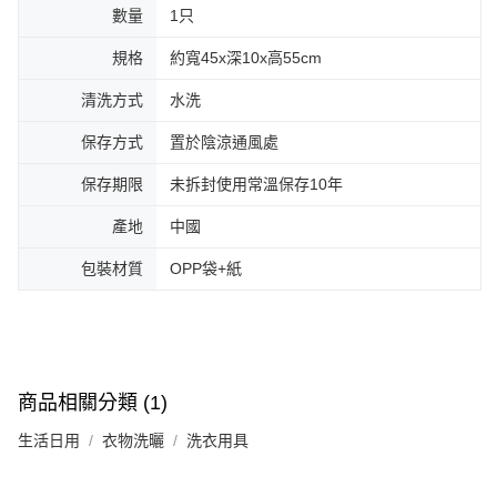
數量
1只
規格
約寬45x深10x高55cm
清洗方式
水洗
保存方式
置於陰涼通風處
保存期限
未拆封使用常溫保存10年
產地
中國
包裝材質
OPP袋+紙
商品相關分類 (1)
生活日用
衣物洗曬
洗衣用具