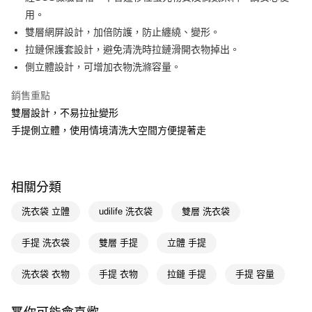
用。
Apple Pay
雙層網屏設計，加倍防護，防止纏繞、變形。
街口支付
拉鏈保護套設計，避免清洗時拉鏈滑開衣物掉出。
側立體設計，可增加衣物洗滌容量。
悠遊付
銷售重點
Google Pay
雙層設計，不易拉扯變形
AFTEE先享後付
手提側立體，使用情境清洗大空間方便提著走
相關說明
【關於「AFTEE先享後付」】
即享券
AFTEE先享後付是「在收到商品之後才付款」的支付方式。 讓您購物簡單
便利好安心！
相關分類
１．簡單：不需註冊會員、不需綁卡、不需儲值。
運送方式
２．便利：只要手機號碼，簡訊認證，即可結帳。
洗衣袋 立體
udilife 洗衣袋
雙層 洗衣袋
３．安心：先確認商品／服務後，再付款。
全家取貨付款
每筆NT$65，滿NT$390(含以上)免運費
手提 洗衣袋
雙層 手提
立體 手提
【「AFTEE先享後付」結帳流程】
１．於結帳方式選擇「AFTEE先享後付」後，將跳轉至「AFTEE先享後付」
付款後全家取貨
結帳頁面，進行簡訊認證並確認金額後，即可完成結帳。
洗衣袋 衣物
手提 衣物
拉鏈 手提
手提 容量
２．訂單成立數日內，您將收到繳費通知簡訊。
每筆NT$65，滿NT$390(含以上)免運費
３．收到繳費通知簡訊後14天內，點擊此簡訊中的連結，可透過四大超商／
ATM／網路銀行／等多元方式進行付款，方視為交易完成。