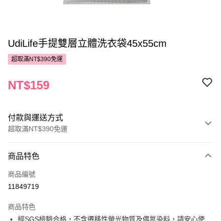
UdiLife手提雙層立體洗衣袋45x55cm
超取滿NT$390免運
NT$159
付款與運送方式
超取滿NT$390免運
付款方式
商品特色
POYA支付
商品編號
信用卡一次付款
11849719
超商取貨付款
商品特色
LINE Pay
經SGS檢驗合格，不含遷移性螢光物質及偶氮染料，請安心使