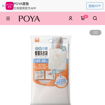
POYA寶雅
開啟APP
立刻使用官方APP
0
1
/
2