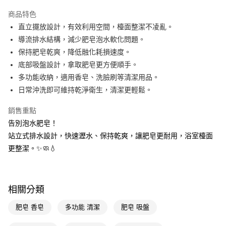
超商取貨付款
商品特色
LINE Pay
直立擺放設計，有效利用空間，檯面整潔不凌亂。
導流排水結構，減少肥皂泡水軟化問題。
Apple Pay
保持肥皂乾爽，降低融化耗損速度。
街口支付
底部吸盤設計，拿取肥皂更方便順手。
多功能收納，適用香皂、洗臉刷等清潔用品。
悠遊付
日常沖洗即可維持乾淨衛生，清潔更輕鬆。
Google Pay
銷售重點
AFTEE先享後付
告別泡水肥皂！
相關說明
站立式排水設計，快速瀝水、保持乾爽，讓肥皂更耐用，浴室檯面
【關於「AFTEE先享後付」】
更整潔。✨🧼💧
即享券
AFTEE先享後付是「在收到商品之後才付款」的支付方式。 讓您購物簡單
便利好安心！
１．簡單：不需註冊會員、不需綁卡、不需儲值。
運送方式
２．便利：只要手機號碼，簡訊認證，即可結帳。
３．安心：先確認商品／服務後，再付款。
相關分類
全家取貨付款
每筆NT$65，滿NT$390(含以上)免運費
【「AFTEE先享後付」結帳流程】
肥皂 香皂
多功能 清潔
肥皂 吸盤
１．於結帳方式選擇「AFTEE先享後付」後，將跳轉至「AFTEE先享後付」
付款後全家取貨
結帳頁面，進行簡訊認證並確認金額後，即可完成結帳。