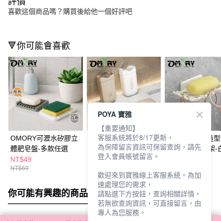
評價
喜歡這個商品嗎？購買後給他一個好評吧
🔻你可能會喜歡
POYA 寶雅
【重要通知】
客服系統將於8/17更新，
OMORY可瀝水矽膠立
OMORY旅用攜帶式肥
OMORY藤編造
為保障留言資訊可保留查詢，請先
體肥皂盤-多款任選
皂盒-兩款任選
壁掛瀝水肥皂架-
登入會員帳號留言。
NT$49
NT$79
NT$59
NT$69
歡迎來到寶雅線上客服系統。為加
速處理您的需求，
你可能有興趣的商品
全站排行
請點選下方按鈕，查詢相關詳情，
若無欲查詢資訊，可直接留言，由
專人為您服務。