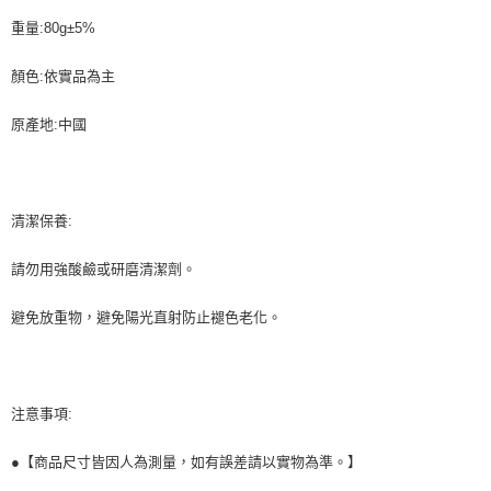
重量:80g±5%
顏色:依實品為主
原產地:中國
清潔保養:
請勿用強酸鹼或研磨清潔劑。
避免放重物，避免陽光直射防止褪色老化。
注意事項:
●【商品尺寸皆因人為測量，如有誤差請以實物為準。】