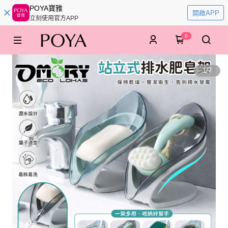
POYA寶雅
開啟APP
立刻使用官方APP
0
1
/
7