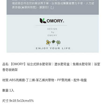
品名:【OMORY】站立式排水肥皂架｜瀝水肥皂盒｜免積水肥皂架｜浴室
香皂收納架
材質:ABS丙烯腈-丁二烯-苯乙烯共聚物、PP聚丙烯、配件-吸盤
數量:1入
尺寸:9x18.5x13cm±5%