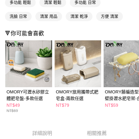
多功能 輕鬆
清潔 輕鬆
多功能 日常
２．訂單成立數日內，您將收到繳費通知簡訊。
每筆NT$65，滿NT$390(含以上)免運費
３．收到繳費通知簡訊後14天內，點擊此簡訊中的連結，可透過四大超商／
ATM／網路銀行／等多元方式進行付款，方視為交易完成。
洗臉 日常
清潔 用品
清潔 乾淨
方便 清潔
萊爾富取貨付款
※ 請注意：結帳手續完成當下不需立刻繳費，但若您需要取消訂單，請聯絡
每筆NT$65，滿NT$490(含以上)免運費
購買商品的店家。未經商家同意取消之訂單仍視為有效，需透過AFTEE先享
後付繳納相關費用。
🔻你可能會喜歡
付款後萊爾富取貨
※ 交易是否成功請以「AFTEE先享後付 」之結帳頁面顯示為準，若有關於
是否繳費成功／繳費後需取消欲退款等相關疑問，請聯繫「AFTEE先享後付
每筆NT$65，滿NT$490(含以上)免運費
客戶支援中心」
https://netprotections.freshdesk.com/support/home
7-11取貨付款
【注意事項】
１．透過由恩沛科技股份有限公司提供之「AFTEE先享後付」服務完成之交
每筆NT$65，滿NT$490(含以上)免運費
易，需依本服務之必要範圍內提供個人資料，並將交易相關給付款項請求債
權轉讓予恩沛科技股份有限公司。
付款後7-11取貨
２．關於個人資料處理事宜，請瀏覽以下網址：
每筆NT$65，滿NT$490(含以上)免運費
https://aftee.tw/terms/#terms3
OMORY可瀝水矽膠立
OMORY旅用攜帶式肥
OMORY藤編造
３．未成年的使用者請事先徵得法定代理人或監護人之同意方可使用
宅配(本島)
體肥皂盤-多款任選
皂盒-兩款任選
壁掛瀝水肥皂架-
「AFTEE先享後付」，若未經同意申辦者引起之損失，本公司不負相關責
任。
NT$49
NT$79
NT$59
每筆NT$100，滿NT$790(含以上)免運費
４．使用「AFTEE先享後付」時，將依據個別帳號之用戶狀況，依本公司即
NT$69
時審查核予不同之上限額度；若仍有額度不足之情形，本公司將視審查結果
付款後寶雅門市自取(由倉庫統一出貨)
請求用戶進行身份認證。
每筆NT$80，滿NT$290(含以上)免運費
５．嚴禁一人註冊多個帳號或使用他人資訊註冊。若發現惡意使用之情形，
恩沛科技股份有限公司將有權停止該用戶之使用額度並採取法律行動。
詳細說明
相關推薦