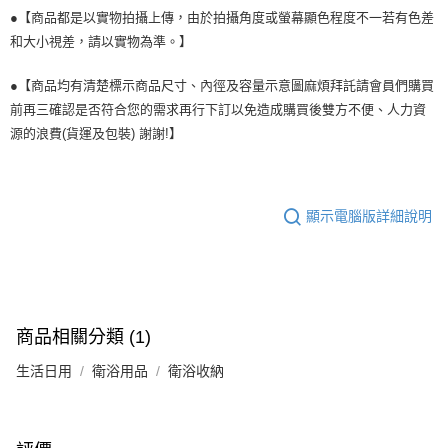
●【商品都是以實物拍攝上傳，由於拍攝角度或螢幕顯色程度不一若有色差
和大小視差，請以實物為準。】
●【商品均有清楚標示商品尺寸、內徑及容量示意圖麻煩拜託請會員們購買
前再三確認是否符合您的需求再行下訂以免造成購買後雙方不便、人力資
源的浪費(貨運及包裝) 謝謝!】
顯示電腦版詳細說明
商品相關分類 (1)
生活日用
衛浴用品
衛浴收納