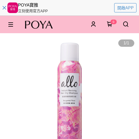
POYA寶雅
開啟APP
立刻使用官方APP
0
1
/
1