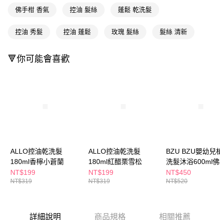
３．收到繳費通知簡訊後14天內，點擊此簡訊中的連結，可透過四大超商／
佛手柑 香氣
控油 髮絲
蓬鬆 乾洗髮
ATM／網路銀行／等多元方式進行付款，方視為交易完成。
萊爾富取貨付款
※ 請注意：結帳手續完成當下不需立刻繳費，但若您需要取消訂單，請聯絡
每筆NT$65，滿NT$490(含以上)免運費
購買商品的店家。未經商家同意取消之訂單仍視為有效，需透過AFTEE先享
控油 秀髮
控油 蓬鬆
玫瑰 髮絲
髮絲 清新
後付繳納相關費用。
付款後萊爾富取貨
※ 交易是否成功請以「AFTEE先享後付 」之結帳頁面顯示為準，若有關於
是否繳費成功／繳費後需取消欲退款等相關疑問，請聯繫「AFTEE先享後付
🔻你可能會喜歡
每筆NT$65，滿NT$490(含以上)免運費
客戶支援中心」
https://netprotections.freshdesk.com/support/home
7-11取貨付款
【注意事項】
１．透過由恩沛科技股份有限公司提供之「AFTEE先享後付」服務完成之交
每筆NT$65，滿NT$490(含以上)免運費
易，需依本服務之必要範圍內提供個人資料，並將交易相關給付款項請求債
權轉讓予恩沛科技股份有限公司。
付款後7-11取貨
２．關於個人資料處理事宜，請瀏覽以下網址：
每筆NT$65，滿NT$490(含以上)免運費
https://aftee.tw/terms/#terms3
３．未成年的使用者請事先徵得法定代理人或監護人之同意方可使用
宅配(本島)
「AFTEE先享後付」，若未經同意申辦者引起之損失，本公司不負相關責
ALLO控油乾洗髮
ALLO控油乾洗髮
BZU BZU嬰幼兒
任。
每筆NT$100，滿NT$790(含以上)免運費
180ml香檸小蒼蘭
180ml紅醋栗雪松
洗髮沐浴600ml
４．使用「AFTEE先享後付」時，將依據個別帳號之用戶狀況，依本公司即
時審查核予不同之上限額度；若仍有額度不足之情形，本公司將視審查結果
NT$199
NT$199
NT$450
付款後寶雅門市自取(由倉庫統一出貨)
請求用戶進行身份認證。
NT$319
NT$319
NT$520
每筆NT$80，滿NT$290(含以上)免運費
５．嚴禁一人註冊多個帳號或使用他人資訊註冊。若發現惡意使用之情形，
恩沛科技股份有限公司將有權停止該用戶之使用額度並採取法律行動。
詳細說明
商品規格
相關推薦