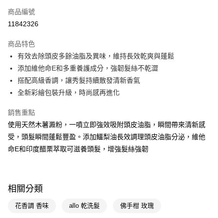
商品編號
LINE Pay
11842326
Apple Pay
商品特色
街口支付
有效去除頭皮多餘油脂及異味，維持長效乾爽與蓬鬆
悠遊付
添加維他命E和多重養護成分，強韌髮絲不乾澀
搭配高級香調，讓秀髮持續散發清新香氣
Google Pay
全新彩繪包裝升級，時尚感再進化
AFTEE先享後付
銷售重點
相關說明
使用天然木薯澱粉，一噴立即強效吸附頭皮油脂，瞬間帶來清新感
【關於「AFTEE先享後付」】
即享券
AFTEE先享後付是「在收到商品之後才付款」的支付方式。 讓您購物簡單
受，頭髮瞬間蓬鬆豐盈。添加鱷梨油長效調理頭皮油脂分泌，維他
便利好安心！
命E和印度醋栗萃取可滋養頭髮，增強髮絲強韌
１．簡單：不需註冊會員、不需綁卡、不需儲值。
運送方式
２．便利：只要手機號碼，簡訊認證，即可結帳。
３．安心：先確認商品／服務後，再付款。
全家取貨付款
每筆NT$65，滿NT$390(含以上)免運費
【「AFTEE先享後付」結帳流程】
相關分類
１．於結帳方式選擇「AFTEE先享後付」後，將跳轉至「AFTEE先享後付」
付款後全家取貨
結帳頁面，進行簡訊認證並確認金額後，即可完成結帳。
花香調 香味
allo 乾洗髮
佛手柑 玫瑰
２．訂單成立數日內，您將收到繳費通知簡訊。
每筆NT$65，滿NT$390(含以上)免運費