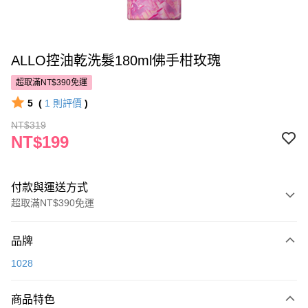
ALLO控油乾洗髮180ml佛手柑玫瑰
超取滿NT$390免運
5
(
1
則評價
)
NT$319
NT$199
付款與運送方式
超取滿NT$390免運
付款方式
品牌
POYA支付
1028
信用卡一次付款
商品特色
超商取貨付款