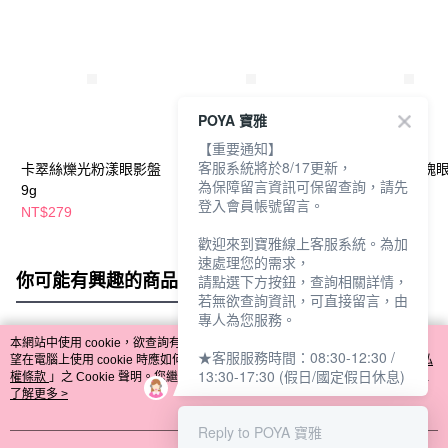
POYA 寶雅
【重要通知】
客服系統將於8/17更新，
卡翠絲爍光粉漾眼影盤
卡翠絲絲絨黑巧眼影盤
卡翠絲搖滾玫瑰
為保障留言資訊可保留查詢，請先
9g
9g
9g
登入會員帳號留言。
NT$279
NT$279
NT$279
歡迎來到寶雅線上客服系統。為加
速處理您的需求，
你可能有興趣的商品
全站排行
請點選下方按鈕，查詢相關詳情，
若無欲查詢資訊，可直接留言，由
專人為您服務。
本網站中使用 cookie，欲查詢有關本網站使用 cookie 方式之詳情，及若您不希
★客服服務時間：08:30-12:30 /
熱門標籤
望在電腦上使用 cookie 時應如何變更電腦的 cookie 設定，請參閱本網站「
隱私
13:30-17:30 (假日/國定假日休息)
權條款
」之 Cookie 聲明。您繼續使用本網站即表示您同意本公司得按本網站使
用條款之 Cookie 聲明使用 cookie。
了解更多 >
Reply to POYA 寶雅