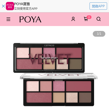
POYA寶雅
開啟APP
立刻使用官方APP
0
1
/
1