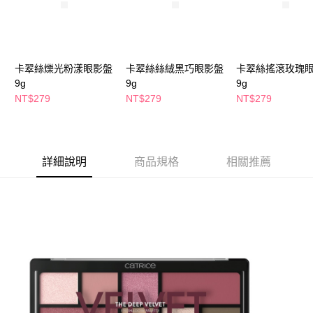
萊爾富取貨付款
※ 請注意：結帳手續完成當下不需立刻繳費，但若您需要取消訂單，請聯絡
每筆NT$65，滿NT$490(含以上)免運費
購買商品的店家。未經商家同意取消之訂單仍視為有效，需透過AFTEE先享
後付繳納相關費用。
付款後萊爾富取貨
※ 交易是否成功請以「AFTEE先享後付 」之結帳頁面顯示為準，若有關於
是否繳費成功／繳費後需取消欲退款等相關疑問，請聯繫「AFTEE先享後付
每筆NT$65，滿NT$490(含以上)免運費
卡翠絲爍光粉漾眼影盤
卡翠絲絲絨黑巧眼影盤
卡翠絲搖滾玫瑰
客戶支援中心」
https://netprotections.freshdesk.com/support/home
9g
9g
9g
7-11取貨付款
【注意事項】
NT$279
NT$279
NT$279
１．透過由恩沛科技股份有限公司提供之「AFTEE先享後付」服務完成之交
每筆NT$65，滿NT$490(含以上)免運費
易，需依本服務之必要範圍內提供個人資料，並將交易相關給付款項請求債
權轉讓予恩沛科技股份有限公司。
付款後7-11取貨
２．關於個人資料處理事宜，請瀏覽以下網址：
每筆NT$65，滿NT$490(含以上)免運費
https://aftee.tw/terms/#terms3
詳細說明
商品規格
相關推薦
３．未成年的使用者請事先徵得法定代理人或監護人之同意方可使用
宅配(本島)
「AFTEE先享後付」，若未經同意申辦者引起之損失，本公司不負相關責
任。
每筆NT$100，滿NT$790(含以上)免運費
４．使用「AFTEE先享後付」時，將依據個別帳號之用戶狀況，依本公司即
時審查核予不同之上限額度；若仍有額度不足之情形，本公司將視審查結果
付款後寶雅門市自取(由倉庫統一出貨)
請求用戶進行身份認證。
每筆NT$80，滿NT$290(含以上)免運費
５．嚴禁一人註冊多個帳號或使用他人資訊註冊。若發現惡意使用之情形，
恩沛科技股份有限公司將有權停止該用戶之使用額度並採取法律行動。