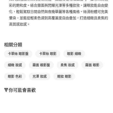
彩的飽和度。結合霧面與閃耀光澤等多種妝效，讓眼妝能自由變
Apple Pay
化，輕鬆駕馭日間自然與夜晚華麗等各種風格。絲滑粉體可完美
街口支付
暈染，並能從輕柔色调到高覆蓋度自由疊加，打造細緻且柔焦的
高質感妝感。
悠遊付
Google Pay
AFTEE先享後付
相關分類
相關說明
卡翠絲 眼影盤
卡翠絲 眼影
眼影 細緻
【關於「AFTEE先享後付」】
即享券
AFTEE先享後付是「在收到商品之後才付款」的支付方式。 讓您購物簡單
細緻 妝感
霧面 眼影盤
柔焦 妝感
霧面 眼影
便利好安心！
１．簡單：不需註冊會員、不需綁卡、不需儲值。
運送方式
２．便利：只要手機號碼，簡訊認證，即可結帳。
眼影 色彩
光澤 妝感
眼妝 眼影
３．安心：先確認商品／服務後，再付款。
全家取貨付款
每筆NT$65，滿NT$390(含以上)免運費
【「AFTEE先享後付」結帳流程】
🔻你可能會喜歡
１．於結帳方式選擇「AFTEE先享後付」後，將跳轉至「AFTEE先享後付」
付款後全家取貨
結帳頁面，進行簡訊認證並確認金額後，即可完成結帳。
２．訂單成立數日內，您將收到繳費通知簡訊。
每筆NT$65，滿NT$390(含以上)免運費
３．收到繳費通知簡訊後14天內，點擊此簡訊中的連結，可透過四大超商／
ATM／網路銀行／等多元方式進行付款，方視為交易完成。