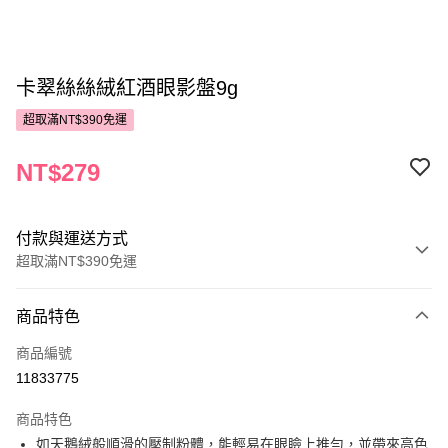
卡翠絲絲絨紅酒眼影盤9g
超取滿NT$390免運
NT$279
付款與運送方式
超取滿NT$390免運
付款方式
商品特色
POYA支付
商品編號
信用卡一次付款
11833775
超商取貨付款
商品特色
LINE Pay
如天鵝絨般順滑的壓制粉體，能輕易在眼瞼上推勻，並帶來高色