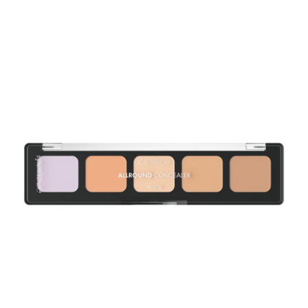
萊爾富取貨付款
※ 請注意：結帳手續完成當下不需立刻繳費，但若您需要取消訂單，請聯絡
每筆NT$65，滿NT$490(含以上)免運費
購買商品的店家。未經商家同意取消之訂單仍視為有效，需透過AFTEE先享
後付繳納相關費用。
付款後萊爾富取貨
※ 交易是否成功請以「AFTEE先享後付 」之結帳頁面顯示為準，若有關於
是否繳費成功／繳費後需取消欲退款等相關疑問，請聯繫「AFTEE先享後付
每筆NT$65，滿NT$490(含以上)免運費
客戶支援中心」
https://netprotections.freshdesk.com/support/home
7-11取貨付款
【注意事項】
１．透過由恩沛科技股份有限公司提供之「AFTEE先享後付」服務完成之交
每筆NT$65，滿NT$490(含以上)免運費
易，需依本服務之必要範圍內提供個人資料，並將交易相關給付款項請求債
權轉讓予恩沛科技股份有限公司。
付款後7-11取貨
２．關於個人資料處理事宜，請瀏覽以下網址：
每筆NT$65，滿NT$490(含以上)免運費
https://aftee.tw/terms/#terms3
３．未成年的使用者請事先徵得法定代理人或監護人之同意方可使用
宅配(本島)
「AFTEE先享後付」，若未經同意申辦者引起之損失，本公司不負相關責
任。
每筆NT$100，滿NT$790(含以上)免運費
４．使用「AFTEE先享後付」時，將依據個別帳號之用戶狀況，依本公司即
時審查核予不同之上限額度；若仍有額度不足之情形，本公司將視審查結果
付款後寶雅門市自取(由倉庫統一出貨)
請求用戶進行身份認證。
每筆NT$80，滿NT$290(含以上)免運費
５．嚴禁一人註冊多個帳號或使用他人資訊註冊。若發現惡意使用之情形，
恩沛科技股份有限公司將有權停止該用戶之使用額度並採取法律行動。