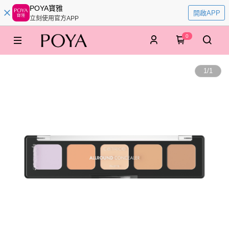
POYA寶雅
開啟APP
立刻使用官方APP
0
1
/
1