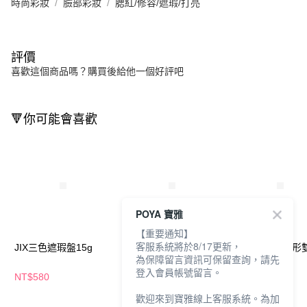
時尚彩妝
臉部彩妝
腮紅/修容/遮瑕/打亮
評價
喜歡這個商品嗎？購買後給他一個好評吧
🔻你可能會喜歡
POYA 寶雅
【重要通知】
客服系統將於8/17更新，
JIX三色遮瑕盤15g
卡翠絲完美濾鏡遮瑕膏
艾杜紗 一抹隱形
為保障留言資訊可保留查詢，請先
3g-多款任選
遮瑕盤 4g
登入會員帳號留言。
NT$580
NT$159
NT$439
NT$635
歡迎來到寶雅線上客服系統。為加