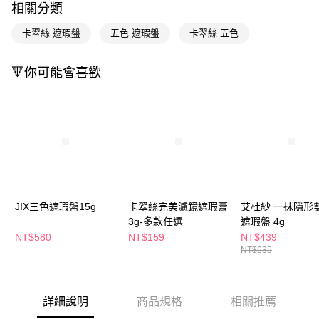
相關分類
Apple Pay
卡翠絲 遮瑕盤
五色 遮瑕盤
卡翠絲 五色
街口支付
🔻你可能會喜歡
悠遊付
Google Pay
AFTEE先享後付
相關說明
【關於「AFTEE先享後付」】
即享券
AFTEE先享後付是「在收到商品之後才付款」的支付方式。 讓您購物簡單
便利好安心！
１．簡單：不需註冊會員、不需綁卡、不需儲值。
運送方式
JIX三色遮瑕盤15g
卡翠絲完美濾鏡遮瑕膏
艾杜紗 一抹隱形
２．便利：只要手機號碼，簡訊認證，即可結帳。
3g-多款任選
遮瑕盤 4g
３．安心：先確認商品／服務後，再付款。
全家取貨付款
NT$580
NT$159
NT$439
每筆NT$65，滿NT$390(含以上)免運費
【「AFTEE先享後付」結帳流程】
NT$635
１．於結帳方式選擇「AFTEE先享後付」後，將跳轉至「AFTEE先享後付」
付款後全家取貨
結帳頁面，進行簡訊認證並確認金額後，即可完成結帳。
２．訂單成立數日內，您將收到繳費通知簡訊。
每筆NT$65，滿NT$390(含以上)免運費
３．收到繳費通知簡訊後14天內，點擊此簡訊中的連結，可透過四大超商／
詳細說明
商品規格
相關推薦
ATM／網路銀行／等多元方式進行付款，方視為交易完成。