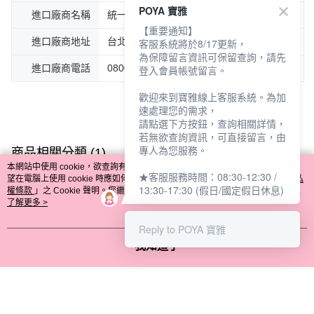
POYA 寶雅
進口廠商名稱
統一藥品股份有限公司
【重要通知】
進口廠商地址
台北市松山區東興路8號7樓
客服系統將於8/17更新，
為保障留言資訊可保留查詢，請先
進口廠商電話
0800-000-070 (週一至週日9：00-18：00)
登入會員帳號留言。
歡迎來到寶雅線上客服系統。為加
速處理您的需求，
請點選下方按鈕，查詢相關詳情，
若無欲查詢資訊，可直接留言，由
專人為您服務。
商品相關分類 (1)
本網站中使用 cookie，欲查詢有關本網站使用 cookie 方式之詳情，及若您不希
★客服服務時間：08:30-12:30 /
時尚彩妝
臉部彩妝
粉餅/氣墊粉餅/蜜粉/蜜粉餅
望在電腦上使用 cookie 時應如何變更電腦的 cookie 設定，請參閱本網站「
隱私
13:30-17:30 (假日/國定假日休息)
權條款
」之 Cookie 聲明。您繼續使用本網站即表示您同意本公司得按本網站使
用條款之 Cookie 聲明使用 cookie。
了解更多 >
Reply to POYA 寶雅
評價
我知道了
喜歡這個商品嗎？購買後給他一個好評吧
🔻你可能會喜歡