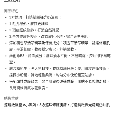
11833143
超商取貨付款
商品特色
LINE Pay
3方遮瑕，打造精緻裸光奶油肌 ：
1.毛孔隱形，膚質更細緻
Apple Pay
2.瑕疵細紋修飾，打造自然質感
街口支付
3.全方位膚色校正，改善膚色不均，宛若天生美肌。
添加積雪草活萃精華及保養成分：積雪草活萃精華：舒緩修護肌
悠遊付
膚、平滑細緻，妝後穩定膚況，舒適帶妝。
Google Pay
維他命B3、潤澤成分：調理油水平衡，不易暗沉、控油卻不易乾
澀。
AFTEE先享後付
底妝模範生，強大黑科技，妝感持續升級：使用微粒均衡技術，
相關說明
採微小粉體，質地輕盈柔滑，均勻分布使粉體更貼膚。
【關於「AFTEE先享後付」】
即享券
AFTEE先享後付是「在收到商品之後才付款」的支付方式。 讓您購物簡單
搭配彈性成膜效果，融合肌膚後迅速成膜，服貼不易脫妝斑駁，
便利好安心！
長時間維持底妝乾淨度。
１．簡單：不需註冊會員、不需綁卡、不需儲值。
運送方式
２．便利：只要手機號碼，簡訊認證，即可結帳。
銷售重點
３．安心：先確認商品／服務後，再付款。
全家取貨付款
濾鏡級氣墊 #小黑鑽，3方遮瑕修飾肌膚，打造精緻裸光濾鏡奶油肌
每筆NT$65，滿NT$390(含以上)免運費
【「AFTEE先享後付」結帳流程】
１．於結帳方式選擇「AFTEE先享後付」後，將跳轉至「AFTEE先享後付」