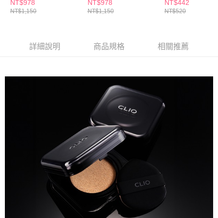
任選
任選
NT$978
NT$978
NT$442
NT$1,150
NT$1,150
NT$520
詳細說明
商品規格
相關推薦