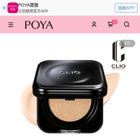
POYA寶雅
開啟APP
立刻使用官方APP
0
1
/
3