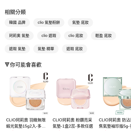
付款後全家取貨
結帳頁面，進行簡訊認證並確認金額後，即可完成結帳。
２．訂單成立數日內，您將收到繳費通知簡訊。
每筆NT$65，滿NT$390(含以上)免運費
相關分類
３．收到繳費通知簡訊後14天內，點擊此簡訊中的連結，可透過四大超商／
ATM／網路銀行／等多元方式進行付款，方視為交易完成。
萊爾富取貨付款
韓國 品牌
clio 氣墊粉餅
氣墊 底妝
※ 請注意：結帳手續完成當下不需立刻繳費，但若您需要取消訂單，請聯絡
每筆NT$65，滿NT$490(含以上)免運費
購買商品的店家。未經商家同意取消之訂單仍視為有效，需透過AFTEE先享
後付繳納相關費用。
珂莉奧 氣墊
clio 遮瑕
clio 底妝
輕盈 底妝
付款後萊爾富取貨
※ 交易是否成功請以「AFTEE先享後付 」之結帳頁面顯示為準，若有關於
是否繳費成功／繳費後需取消欲退款等相關疑問，請聯繫「AFTEE先享後付
每筆NT$65，滿NT$490(含以上)免運費
遮瑕 氣墊
氣墊 精華
遮瑕 底妝
客戶支援中心」
https://netprotections.freshdesk.com/support/home
7-11取貨付款
【注意事項】
🔻你可能會喜歡
１．透過由恩沛科技股份有限公司提供之「AFTEE先享後付」服務完成之交
每筆NT$65，滿NT$490(含以上)免運費
易，需依本服務之必要範圍內提供個人資料，並將交易相關給付款項請求債
權轉讓予恩沛科技股份有限公司。
付款後7-11取貨
２．關於個人資料處理事宜，請瀏覽以下網址：
每筆NT$65，滿NT$490(含以上)免運費
https://aftee.tw/terms/#terms3
３．未成年的使用者請事先徵得法定代理人或監護人之同意方可使用
宅配(本島)
「AFTEE先享後付」，若未經同意申辦者引起之損失，本公司不負相關責
任。
每筆NT$100，滿NT$790(含以上)免運費
４．使用「AFTEE先享後付」時，將依據個別帳號之用戶狀況，依本公司即
時審查核予不同之上限額度；若仍有額度不足之情形，本公司將視審查結果
付款後寶雅門市自取(由倉庫統一出貨)
請求用戶進行身份認證。
CLIO珂莉奧 羽緻無限
CLIO珂莉奧 粉鑽亮采
CLIO珂莉奧 防
每筆NT$80，滿NT$290(含以上)免運費
５．嚴禁一人註冊多個帳號或使用他人資訊註冊。若發現惡意使用之情形，
緞光氣墊15g2入-多款
氣墊-1盒2蕊-多款任選
焦氣墊袖珍版5g-
恩沛科技股份有限公司將有權停止該用戶之使用額度並採取法律行動。