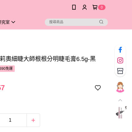
0
研究室
珂莉奧細睫大師根根分明睫毛膏6.5g-黑
390免運
57