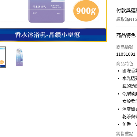
付款與運
超取滿NT$
付款方式
商品特色
POYA支付
商品編號
11831891
信用卡一
商品特色
超商取貨
國際香
水光透
LINE Pay
鏡的透
Apple Pay
Q彈嫩
女般柔
街口支付
淨膚留
悠遊付
乾淨與
仿香：Vic
Google Pa
銷售重點
AFTEE先