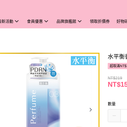
最新活動
會員優惠
品牌旗艦館
領取折價券
好物
水平衡
超取滿NT$
NT$219
NT$1
數量