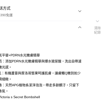
送方式
390免運
清除
紀錄
次付款
付款
氛平替+PDRN水光嫩膚精華
亮：添加PDRN水光嫩膚精華與爆水玻尿酸，洗出自帶濾
嫩光感。
肌：有機蘆薈與摩洛哥堅果呵護肌膚，讓膚觸Q嫩到如少
滑細緻。
香：天然APG植物系潔淨泡泡，帶走多餘髒汙，只留下
香氣。
toria s Secret Bombshell
y
享後付