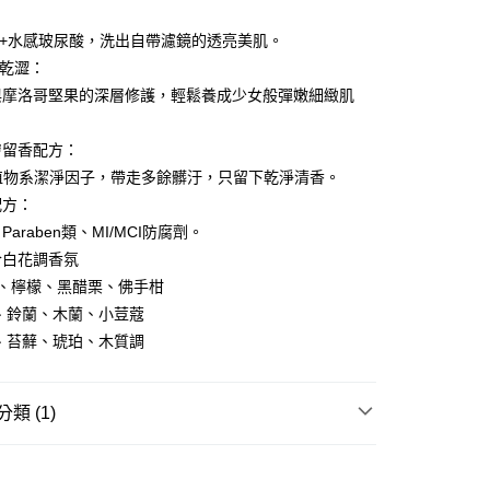
：
N+水感玻尿酸，洗出自帶濾鏡的透亮美肌。
FTEE先享後付」】
先享後付是「在收到商品之後才付款」的支付方式。 讓您購物簡單
不乾澀：
心！
與摩洛哥堅果的深層修護，輕鬆養成少女般彈嫩細緻肌
：不需註冊會員、不需綁卡、不需儲值。
：只要手機號碼，簡訊認證，即可結帳。
：先確認商品／服務後，再付款。
膚留香配方：
付款
G植物系潔淨因子，帶走多餘髒汙，只留下乾淨清香。
EE先享後付」結帳流程】
5，滿NT$390(含以上)免運費
配方：
方式選擇「AFTEE先享後付」後，將跳轉至「AFTEE先享後
頁面，進行簡訊認證並確認金額後，即可完成結帳。
araben類、MI/MCI防腐劑。
家取貨
成立數日內，您將收到繳費通知簡訊。
合白花調香氛
費通知簡訊後14天內，點擊此簡訊中的連結，可透過四大超商
5，滿NT$390(含以上)免運費
網路銀行／等多元方式進行付款，方視為交易完成。
果、檸檬、黑醋栗、佛手柑
：結帳手續完成當下不需立刻繳費，但若您需要取消訂單，請聯
貨付款
、鈴蘭、木蘭、小荳蔻
的店家。未經商家同意取消之訂單仍視為有效，需透過AFTEE
、苔蘚、琥珀、木質調
繳納相關費用。
5，滿NT$490(含以上)免運費
否成功請以「AFTEE先享後付 」之結帳頁面顯示為準，若有關於
功／繳費後需取消欲退款等相關疑問，請聯繫「AFTEE先享後
爾富取貨
援中心」
https://netprotections.freshdesk.com/support/home
類 (1)
5，滿NT$490(含以上)免運費
項】
付款
身體清潔
香氛
恩沛科技股份有限公司提供之「AFTEE先享後付」服務完成之
依本服務之必要範圍內提供個人資料，並將交易相關給付款項請
5，滿NT$490(含以上)免運費