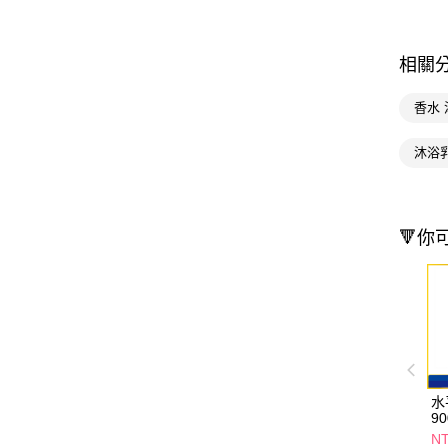
相關
香水
沐浴
🔻你
水
9
NT