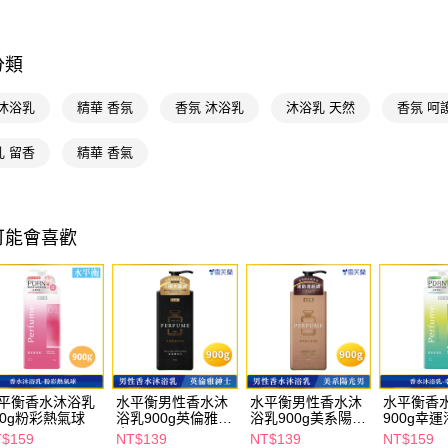
求債權轉
２．關於
付款後7-1
https://aft
每筆NT$6
分類
３．未成
「AFTE
宅配(本島)
任。
 沐浴乳
精華 香氛
香氛 沐浴乳
沐浴乳 天然
香氛 呵
４．使用「
每筆NT$1
即時審查
乳 留香
精華 香氣
結果請求
付款後寶雅
５．嚴禁
每筆NT$8
形，恩沛
動。
可能會喜歡
平衡香水沐浴乳
水平衡男性香水沐
水平衡男性香水沐
水平衡香
00g粉彩熱氣球
浴乳900g英倫雅紳
浴乳900g美系陽光
900g幸
士
男
$159
NT$139
NT$139
NT$159