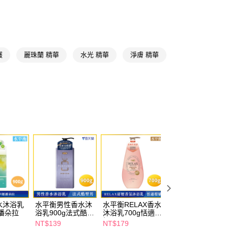
讓予恩沛科技股份有限公司。
個人資料處理事宜，請瀏覽以下網址：
1取貨
ee.tw/terms/#terms3
5，滿NT$490(含以上)免運費
年的使用者請事先徵得法定代理人或監護人之同意方可使用
E先享後付」，若未經同意申辦者引起之損失，本公司不負相關責
護
麗珠蘭 精華
水光 精華
淨膚 精華
AFTEE先享後付」時，將依據個別帳號之用戶狀況，依本公司
00，滿NT$790(含以上)免運費
核予不同之上限額度；若仍有額度不足之情形，本公司將視審查
用戶進行身份認證。
門市自取(由倉庫統一出貨)
一人註冊多個帳號或使用他人資訊註冊。若發現惡意使用之情
0，滿NT$290(含以上)免運費
科技股份有限公司將有權停止該用戶之使用額度並採取法律行
水沐浴乳
水平衡男性香水沐
水平衡RELAX香水
水平衡香水洗髮精
運潘朵拉
浴乳900g法式酷型
沐浴乳700g恬適柑
700g曖昧不能說
男
橘
NT$139
NT$179
NT$179