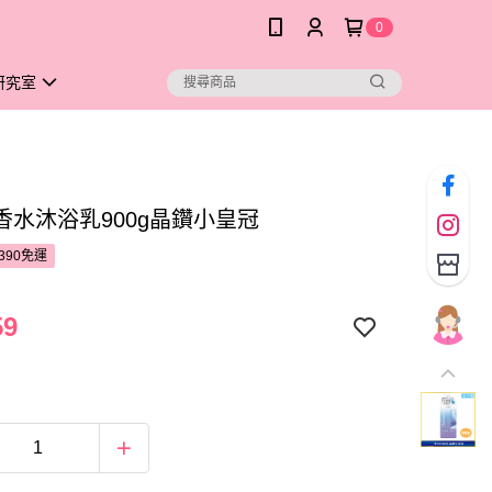
0
研究室
香水沐浴乳900g晶鑽小皇冠
390免運
59