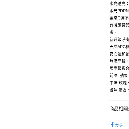
水光透亮
相關說明
水光PDR
【關於「A
即享券
AFTEE
柔嫩Q彈
便利好安
有機蘆薈
１．簡單
膚。
２．便利
運送方式
３．安心
新升級淨
全家取貨
天然AP
【「AFT
每筆NT$6
安心溫和
１．於結帳
付」結帳
無添皂鹼、P
付款後全
２．訂單
國際級複
３．收到繳
每筆NT$6
／ATM／
前味: 蘋
※ 請注意
萊爾富取
中味:玫瑰
絡購買商品
後味:麝香
先享後付
每筆NT$6
※ 交易是
是否繳費成
付款後萊
付客戶支
商品相關分
每筆NT$6
【注意事
7-11取貨
個人清潔
１．透過由
分享
交易，需
每筆NT$6