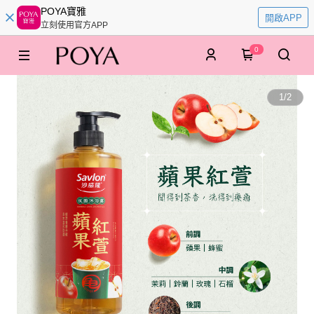
POYA寶雅
開啟APP
立刻使用官方APP
0
1
/
2