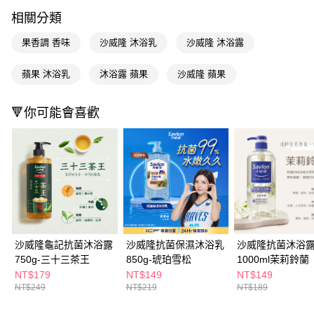
LINE Pay
相關分類
Apple Pay
果香調 香味
沙威隆 沐浴乳
沙威隆 沐浴露
街口支付
蘋果 沐浴乳
沐浴露 蘋果
沙威隆 蘋果
悠遊付
Google Pay
🔻你可能會喜歡
AFTEE先享後付
相關說明
【關於「AFTEE先享後付」】
即享券
AFTEE先享後付是「在收到商品之後才付款」的支付方式。 讓您購物簡單
便利好安心！
１．簡單：不需註冊會員、不需綁卡、不需儲值。
運送方式
２．便利：只要手機號碼，簡訊認證，即可結帳。
３．安心：先確認商品／服務後，再付款。
全家取貨付款
沙威隆龜記抗菌沐浴露
沙威隆抗菌保濕沐浴乳
沙威隆抗菌沐浴
每筆NT$65，滿NT$390(含以上)免運費
【「AFTEE先享後付」結帳流程】
750g-三十三茶王
850g-琥珀雪松
1000ml茉莉鈴蘭
１．於結帳方式選擇「AFTEE先享後付」後，將跳轉至「AFTEE先享後付」
NT$179
NT$149
NT$149
付款後全家取貨
結帳頁面，進行簡訊認證並確認金額後，即可完成結帳。
NT$249
NT$219
NT$189
２．訂單成立數日內，您將收到繳費通知簡訊。
每筆NT$65，滿NT$390(含以上)免運費
３．收到繳費通知簡訊後14天內，點擊此簡訊中的連結，可透過四大超商／