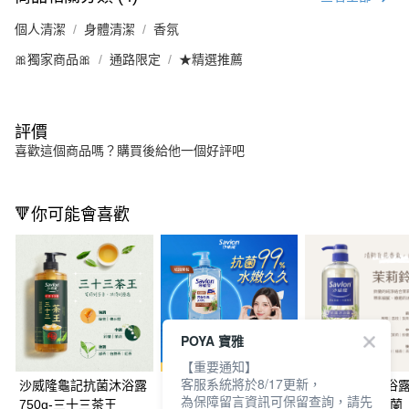
個人清潔
身體清潔
香氛
🎀獨家商品🎀
通路限定
★精選推薦
評價
喜歡這個商品嗎？購買後給他一個好評吧
🔻你可能會喜歡
POYA 寶雅
【重要通知】
客服系統將於8/17更新，
沙威隆龜記抗菌沐浴露
沙威隆抗菌保濕沐浴乳
沙威隆抗菌沐浴
為保障留言資訊可保留查詢，請先
750g-三十三茶王
850g-琥珀雪松
1000ml茉莉鈴蘭