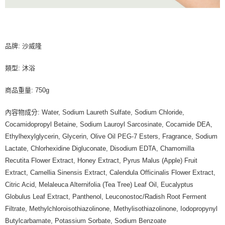
品牌: 沙威隆
類型: 沐浴
商品重量: 750g
內容物成分: Water, Sodium Laureth Sulfate, Sodium Chloride,
Cocamidopropyl Betaine, Sodium Lauroyl Sarcosinate, Cocamide DEA,
Ethylhexylglycerin, Glycerin, Olive Oil PEG-7 Esters, Fragrance, Sodium
Lactate, Chlorhexidine Digluconate, Disodium EDTA, Chamomilla
Recutita Flower Extract, Honey Extract, Pyrus Malus (Apple) Fruit
Extract, Camellia Sinensis Extract, Calendula Officinalis Flower Extract,
Citric Acid, Melaleuca Alternifolia (Tea Tree) Leaf Oil, Eucalyptus
Globulus Leaf Extract, Panthenol, Leuconostoc/Radish Root Ferment
Filtrate, Methylchloroisothiazolinone, Methylisothiazolinone, Iodopropynyl
Butylcarbamate, Potassium Sorbate, Sodium Benzoate