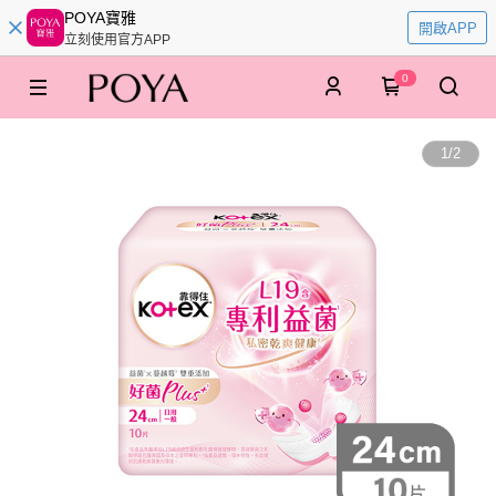
POYA寶雅
開啟APP
立刻使用官方APP
0
1
/
2