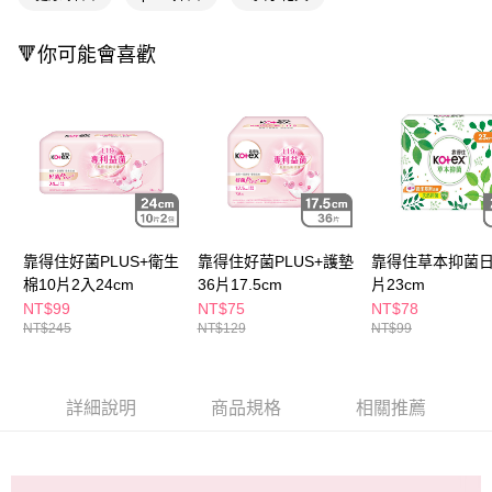
ATM／網路銀行／等多元方式進行付款，方視為交易完成。
萊爾富取貨付款
※ 請注意：結帳手續完成當下不需立刻繳費，但若您需要取消訂單，請聯絡
每筆NT$65，滿NT$490(含以上)免運費
購買商品的店家。未經商家同意取消之訂單仍視為有效，需透過AFTEE先享
🔻你可能會喜歡
後付繳納相關費用。
付款後萊爾富取貨
※ 交易是否成功請以「AFTEE先享後付 」之結帳頁面顯示為準，若有關於
是否繳費成功／繳費後需取消欲退款等相關疑問，請聯繫「AFTEE先享後付
每筆NT$65，滿NT$490(含以上)免運費
客戶支援中心」
https://netprotections.freshdesk.com/support/home
7-11取貨付款
【注意事項】
１．透過由恩沛科技股份有限公司提供之「AFTEE先享後付」服務完成之交
每筆NT$65，滿NT$490(含以上)免運費
易，需依本服務之必要範圍內提供個人資料，並將交易相關給付款項請求債
權轉讓予恩沛科技股份有限公司。
付款後7-11取貨
２．關於個人資料處理事宜，請瀏覽以下網址：
每筆NT$65，滿NT$490(含以上)免運費
靠得住好菌PLUS+衛生
靠得住好菌PLUS+護墊
靠得住草本抑菌日
https://aftee.tw/terms/#terms3
３．未成年的使用者請事先徵得法定代理人或監護人之同意方可使用
棉10片2入24cm
36片17.5cm
片23cm
宅配(本島)
「AFTEE先享後付」，若未經同意申辦者引起之損失，本公司不負相關責
NT$99
NT$75
NT$78
任。
每筆NT$100，滿NT$790(含以上)免運費
NT$245
NT$129
NT$99
４．使用「AFTEE先享後付」時，將依據個別帳號之用戶狀況，依本公司即
時審查核予不同之上限額度；若仍有額度不足之情形，本公司將視審查結果
付款後寶雅門市自取(由倉庫統一出貨)
請求用戶進行身份認證。
每筆NT$80，滿NT$290(含以上)免運費
５．嚴禁一人註冊多個帳號或使用他人資訊註冊。若發現惡意使用之情形，
詳細說明
商品規格
相關推薦
恩沛科技股份有限公司將有權停止該用戶之使用額度並採取法律行動。