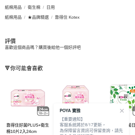
紙棉用品
衛生棉
日用
紙棉用品
★品牌精選
靠得住 Kotex
評價
喜歡這個商品嗎？購買後給他一個好評吧
🔻你可能會喜歡
POYA 寶雅
【重要通知】
客服系統將於8/17更新，
靠得住好菌PLUS+衛生
靠得住好菌PLUS+護墊
靠得住草本抑菌日
為保障留言資訊可保留查詢，請先
棉10片2入24cm
36片17.5cm
片23cm