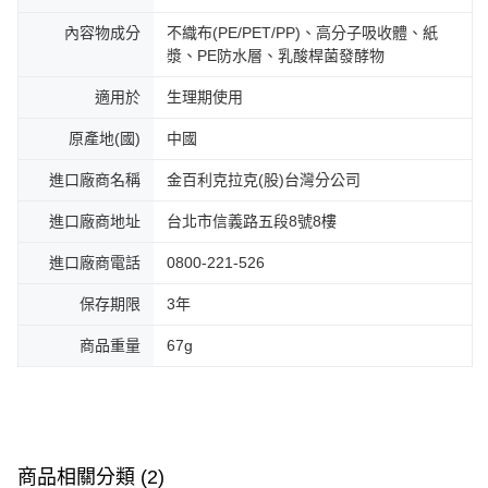
內容物成分
不織布(PE/PET/PP)、高分子吸收體、紙
漿、PE防水層、乳酸桿菌發酵物
適用於
生理期使用
原產地(國)
中國
進口廠商名稱
金百利克拉克(股)台灣分公司
進口廠商地址
台北市信義路五段8號8樓
進口廠商電話
0800-221-526
保存期限
3年
商品重量
67g
商品相關分類 (2)