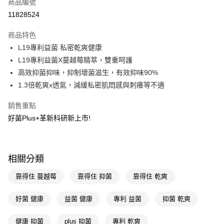
商品編號
LINE Pay
11828524
Apple Pay
商品特色
街口支付
L19專利益菌 私密乾爽健康
悠遊付
L19專利益菌X蔓越莓精萃，雙重呵護
高效抑菌抑味，抑制壞菌滋生，有效抑味90%
Google Pay
1.3倍乾爽x透氣，減緩私密肌悶感與刺癢等不適
AFTEE先享後付
銷售重點
相關說明
好菌Plus+革新科研新上市!
【關於「AFTEE先享後付」】
即享券
AFTEE先享後付是「在收到商品之後才付款」的支付方式。 讓您購物簡單
便利好安心！
１．簡單：不需註冊會員、不需綁卡、不需儲值。
運送方式
２．便利：只要手機號碼，簡訊認證，即可結帳。
相關分類
３．安心：先確認商品／服務後，再付款。
全家取貨付款
靠得住 蔓越莓
靠得住 抑菌
靠得住 乾爽
每筆NT$65，滿NT$390(含以上)免運費
【「AFTEE先享後付」結帳流程】
１．於結帳方式選擇「AFTEE先享後付」後，將跳轉至「AFTEE先享後付」
付款後全家取貨
好菌 健康
益菌 健康
專利 益菌
抑菌 乾爽
結帳頁面，進行簡訊認證並確認金額後，即可完成結帳。
２．訂單成立數日內，您將收到繳費通知簡訊。
每筆NT$65，滿NT$390(含以上)免運費
３．收到繳費通知簡訊後14天內，點擊此簡訊中的連結，可透過四大超商／
健康 抑菌
plus 抑菌
專利 乾爽