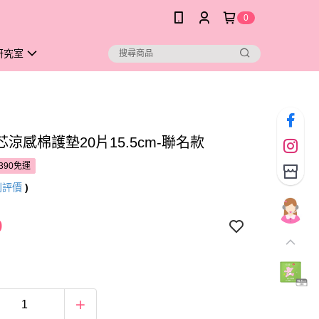
0
研究室
涼感棉護墊20片15.5cm-聯名款
390免運
則評價
)
9