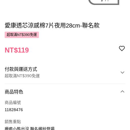
愛康透芯涼感棉7片夜用28cm-聯名款
超取滿NT$390免運
NT$119
付款與運送方式
超取滿NT$390免運
付款方式
商品特色
POYA支付
商品編號
信用卡一次付款
11828476
超商取貨付款
銷售重點
LINE Pay
療癒小熊出沒 聯名繽紛登場