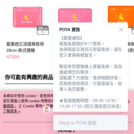
POYA 寶雅
【重要通知】
客服系統將於8/17更新，
愛康透芯涼感棉夜用
愛康透芯涼感棉夜用7
愛康透芯涼感棉夜
為保障留言資訊可保留查詢，請先
28cm-款式隨機
片28cm(4入)-款式隨機
片28cm-檸橙派對
登入會員帳號留言。
NT$99
NT$189
NT$59
NT$396
NT$109
歡迎來到寶雅線上客服系統。為加
速處理您的需求，
你可能有興趣的商品
全站排行
請點選下方按鈕，查詢相關詳情，
若無欲查詢資訊，可直接留言，由
專人為您服務。
本網站中使用 cookie，欲查詢有關本網站使用 cookie 方式之詳情，及若您不希
★客服服務時間：08:30-12:30 /
熱門標籤
望在電腦上使用 cookie 時應如何變更電腦的 cookie 設定，請參閱本網站「
隱私
13:30-17:30 (假日/國定假日休息)
權條款
」之 Cookie 聲明。您繼續使用本網站即表示您同意本公司得按本網站使
用條款之 Cookie 聲明使用 cookie。
了解更多 >
Reply to POYA 寶雅
我知道了