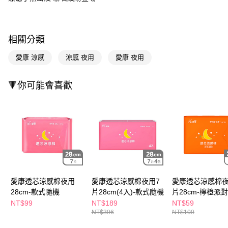
Apple Pay
街口支付
相關分類
悠遊付
愛康 涼感
涼感 夜用
愛康 夜用
Google Pay
🔻你可能會喜歡
AFTEE先享後付
相關說明
【關於「AFTEE先享後付」】
即享券
AFTEE先享後付是「在收到商品之後才付款」的支付方式。 讓您購物簡單
便利好安心！
１．簡單：不需註冊會員、不需綁卡、不需儲值。
運送方式
２．便利：只要手機號碼，簡訊認證，即可結帳。
３．安心：先確認商品／服務後，再付款。
全家取貨付款
每筆NT$65，滿NT$390(含以上)免運費
【「AFTEE先享後付」結帳流程】
愛康透芯涼感棉夜用
愛康透芯涼感棉夜用7
愛康透芯涼感棉夜
１．於結帳方式選擇「AFTEE先享後付」後，將跳轉至「AFTEE先享後付」
28cm-款式隨機
片28cm(4入)-款式隨機
片28cm-檸橙派對
付款後全家取貨
結帳頁面，進行簡訊認證並確認金額後，即可完成結帳。
NT$99
NT$189
NT$59
２．訂單成立數日內，您將收到繳費通知簡訊。
每筆NT$65，滿NT$390(含以上)免運費
NT$396
NT$109
３．收到繳費通知簡訊後14天內，點擊此簡訊中的連結，可透過四大超商／
ATM／網路銀行／等多元方式進行付款，方視為交易完成。