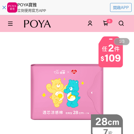
POYA寶雅
開啟APP
立刻使用官方APP
0
1
/
3