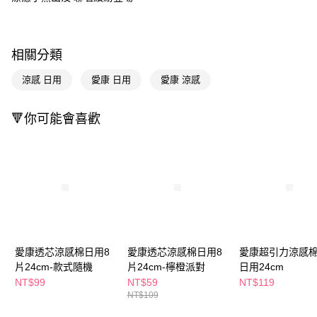
Apple Pay
街口支付
相關分類
悠遊付
涼感 日用
愛康 日用
愛康 涼感
Google Pay
🔻你可能會喜歡
AFTEE先享後付
相關說明
【關於「AFTEE先享後付」】
即享券
AFTEE先享後付是「在收到商品之後才付款」的支付方式。 讓您購物簡單
便利好安心！
１．簡單：不需註冊會員、不需綁卡、不需儲值。
運送方式
２．便利：只要手機號碼，簡訊認證，即可結帳。
３．安心：先確認商品／服務後，再付款。
全家取貨付款
每筆NT$65，滿NT$390(含以上)免運費
【「AFTEE先享後付」結帳流程】
愛康透芯涼感棉日用8
愛康透芯涼感棉日用8
愛康超引力涼感棉
１．於結帳方式選擇「AFTEE先享後付」後，將跳轉至「AFTEE先享後付」
片24cm-款式隨機
片24cm-檸橙派對
日用24cm
付款後全家取貨
結帳頁面，進行簡訊認證並確認金額後，即可完成結帳。
NT$99
NT$59
NT$119
２．訂單成立數日內，您將收到繳費通知簡訊。
每筆NT$65，滿NT$390(含以上)免運費
NT$109
３．收到繳費通知簡訊後14天內，點擊此簡訊中的連結，可透過四大超商／
ATM／網路銀行／等多元方式進行付款，方視為交易完成。