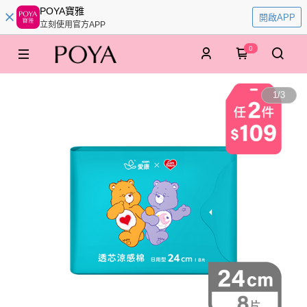
POYA寶雅
開啟APP
立刻使用官方APP
0
1
/
3