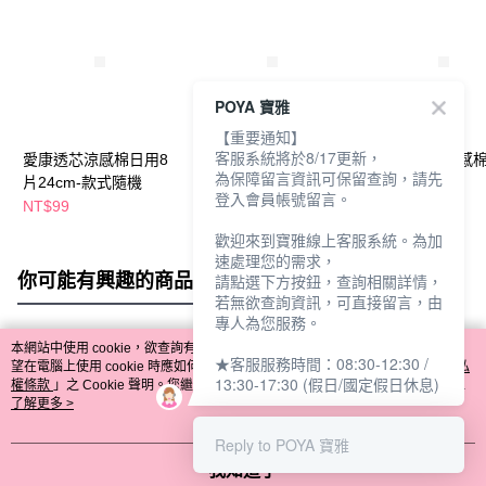
POYA 寶雅
【重要通知】
客服系統將於8/17更新，
愛康透芯涼感棉日用8
愛康透芯涼感棉日用8
愛康超引力涼感棉
為保障留言資訊可保留查詢，請先
片24cm-款式隨機
片24cm-檸橙派對
日用24cm
登入會員帳號留言。
NT$99
NT$59
NT$119
NT$109
歡迎來到寶雅線上客服系統。為加
速處理您的需求，
你可能有興趣的商品
全站排行
請點選下方按鈕，查詢相關詳情，
若無欲查詢資訊，可直接留言，由
專人為您服務。
本網站中使用 cookie，欲查詢有關本網站使用 cookie 方式之詳情，及若您不希
★客服服務時間：08:30-12:30 /
熱門標籤
望在電腦上使用 cookie 時應如何變更電腦的 cookie 設定，請參閱本網站「
隱私
13:30-17:30 (假日/國定假日休息)
權條款
」之 Cookie 聲明。您繼續使用本網站即表示您同意本公司得按本網站使
用條款之 Cookie 聲明使用 cookie。
了解更多 >
Reply to POYA 寶雅
我知道了