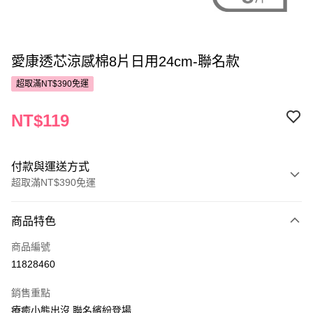
愛康透芯涼感棉8片日用24cm-聯名款
超取滿NT$390免運
NT$119
付款與運送方式
超取滿NT$390免運
付款方式
商品特色
POYA支付
商品編號
信用卡一次付款
11828460
超商取貨付款
銷售重點
LINE Pay
療癒小熊出沒 聯名繽紛登場