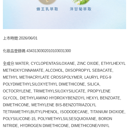
上市時間:2026/06/01
化妝品登錄碼:4343130302010103031300
全成分:WATER, CYCLOPENTASILOXANE, ZINC OXIDE, ETHYLHEXYL
METHOXYCINNAMATE, ALCOHOL, DIISOPROPYL SEBACATE,
METHYL METHACRYLATE CROSSPOLYMER, LAURYL PEG-9
POLYDIMETHYLSILOXYETHYL DIMETHICONE, SILICA,
OCTOCRYLENE, TRIMETHYLSILOXYSILICATE, PROPYLENE
GLYCOL, DIETHYLAMINO HYDROXYBENZOYL HEXYL BENZOATE,
DIMETHICONE, METHYLENE BIS-BENZOTRIAZOLYL
TETRAMETHYLBUTYLPHENOL, ISODODECANE, TITANIUM DIOXIDE,
POLYSILICONE-15, POLYMETHYLSILSESQUIOXANE, BORON
NITRIDE, HYDROGEN DIMETHICONE, DIMETHICONE/VINYL