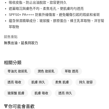
LINE Pay
吸收皮脂，防止出油脫妝，妝容更持久​​
遮蓋暗沉與膚色不均、柔焦毛孔，使肌膚均勻透亮​
Apple Pay
SPF50+ PA++++ 防紫外線傷害，避免曬傷引起的瑕疵和雀斑
街口支付
蘊含保濕精華成分：玻尿酸、膠原蛋白、蜂王乳萃取物、洋甘菊
萃取物
悠遊付
銷售重點
Google Pay
無畏出油，延長持妝力
AFTEE先享後付
相關說明
【關於「AFTEE先享後付」】
即享券
相關分類
AFTEE先享後付是「在收到商品之後才付款」的支付方式。 讓您購物簡單
便利好安心！
１．簡單：不需註冊會員、不需綁卡、不需儲值。
零油光 妝前乳
潤色 妝前乳
萃取 透亮
運送方式
２．便利：只要手機號碼，簡訊認證，即可結帳。
３．安心：先確認商品／服務後，再付款。
全家取貨付款
透亮 吸收
肌膚 持久
柔焦 肌膚
持久 妝容
每筆NT$65，滿NT$390(含以上)免運費
【「AFTEE先享後付」結帳流程】
１．於結帳方式選擇「AFTEE先享後付」後，將跳轉至「AFTEE先享後付」
玻尿酸 肌膚
肌膚 吸收
透亮 持久
付款後全家取貨
結帳頁面，進行簡訊認證並確認金額後，即可完成結帳。
２．訂單成立數日內，您將收到繳費通知簡訊。
每筆NT$65，滿NT$390(含以上)免運費
🔻你可能會喜歡
３．收到繳費通知簡訊後14天內，點擊此簡訊中的連結，可透過四大超商／