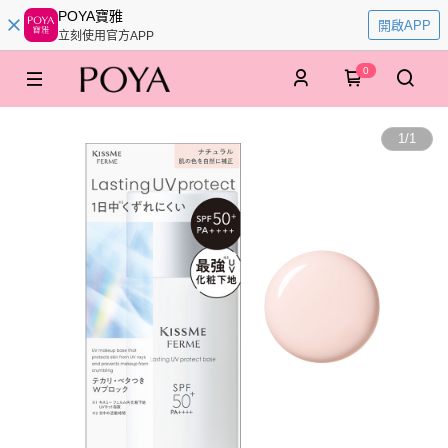
POYA寶雅
開啟APP
立刻使用官方APP
0
1
/
1