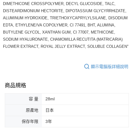
DIMETHICONE CROSSPOLYMER, DECYL GLUCOSIDE, TALC,
DISTEARDIMONIUM HECTORITE, DIPOTASSIUM GLYCYRRHIZATE,
ALUMINUM HYDROXIDE, TRIETHOXYCAPRYLYLSILANE, DISODIUM
EDTA, ETHYLENE/VA COPOLYMER, CI 77491, BHT, ALUMINA,
BUTYLENE GLYCOL, XANTHAN GUM, CI 77007, METHICONE,
SODIUM HYALURONATE, CHAMOMILLA RECUTITA (MATRICARIA)
FLOWER EXTRACT, ROYAL JELLY EXTRACT, SOLUBLE COLLAGEN"
顯示電腦版詳細說明
商品規格
容 量
28ml
原產地
日本
保存年限
3年