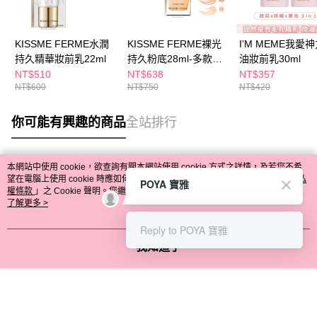
KISSME FERME水潤
KISSME FERME裸光
I’M MEME我愛
持久精華妝前乳22ml
持久粉底28ml-多款任
油妝前乳30ml
選
NT$510
NT$638
NT$357
NT$600
NT$750
NT$420
你可能有興趣的商品
全站排行
本網站中使用 cookie，欲查詢有關本網站使用 cookie 方式之詳情，及若您不希
熱門標籤
望在電腦上使用 cookie 時應如何變更電腦的 cookie 設定，請參閱本網站「
隱私
POYA 寶雅
權條款
」之 Cookie 聲明。您繼續使用本網站即表示您同意本公司得按本網站使
用條款之 Cookie 聲明使用 cookie。
了解更多 >
Reply to POYA 寶雅
我知道了