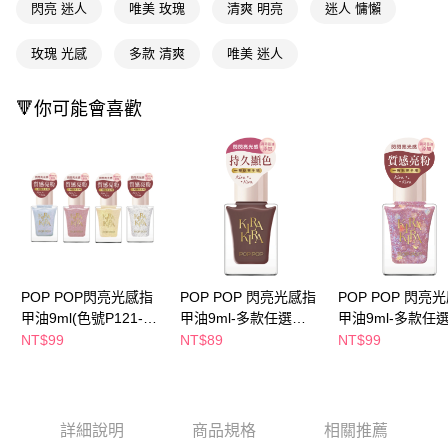
１．於結帳方式選擇「AFTEE先享後付」後，將跳轉至「AFTEE先享後付」
閃亮 迷人
唯美 玫瑰
清爽 明亮
迷人 慵懶
付款後全家取貨
結帳頁面，進行簡訊認證並確認金額後，即可完成結帳。
２．訂單成立數日內，您將收到繳費通知簡訊。
每筆NT$65，滿NT$390(含以上)免運費
玫瑰 光感
多款 清爽
唯美 迷人
３．收到繳費通知簡訊後14天內，點擊此簡訊中的連結，可透過四大超商／
ATM／網路銀行／等多元方式進行付款，方視為交易完成。
萊爾富取貨付款
※ 請注意：結帳手續完成當下不需立刻繳費，但若您需要取消訂單，請聯絡
🔻你可能會喜歡
每筆NT$65，滿NT$490(含以上)免運費
購買商品的店家。未經商家同意取消之訂單仍視為有效，需透過AFTEE先享
後付繳納相關費用。
付款後萊爾富取貨
※ 交易是否成功請以「AFTEE先享後付 」之結帳頁面顯示為準，若有關於
是否繳費成功／繳費後需取消欲退款等相關疑問，請聯繫「AFTEE先享後付
每筆NT$65，滿NT$490(含以上)免運費
客戶支援中心」
https://netprotections.freshdesk.com/support/home
7-11取貨付款
【注意事項】
１．透過由恩沛科技股份有限公司提供之「AFTEE先享後付」服務完成之交
每筆NT$65，滿NT$490(含以上)免運費
易，需依本服務之必要範圍內提供個人資料，並將交易相關給付款項請求債
權轉讓予恩沛科技股份有限公司。
付款後7-11取貨
２．關於個人資料處理事宜，請瀏覽以下網址：
POP POP閃亮光感指
POP POP 閃亮光感指
POP POP 閃亮
每筆NT$65，滿NT$490(含以上)免運費
https://aftee.tw/terms/#terms3
甲油9ml(色號P121-
甲油9ml-多款任選
甲油9ml-多款任
３．未成年的使用者請事先徵得法定代理人或監護人之同意方可使用
124)-多款任選
(P102-110)
(P111-115)
宅配(本島)
NT$99
NT$89
NT$99
「AFTEE先享後付」，若未經同意申辦者引起之損失，本公司不負相關責
任。
每筆NT$100，滿NT$790(含以上)免運費
４．使用「AFTEE先享後付」時，將依據個別帳號之用戶狀況，依本公司即
時審查核予不同之上限額度；若仍有額度不足之情形，本公司將視審查結果
付款後寶雅門市自取(由倉庫統一出貨)
請求用戶進行身份認證。
詳細說明
商品規格
相關推薦
每筆NT$80，滿NT$290(含以上)免運費
５．嚴禁一人註冊多個帳號或使用他人資訊註冊。若發現惡意使用之情形，