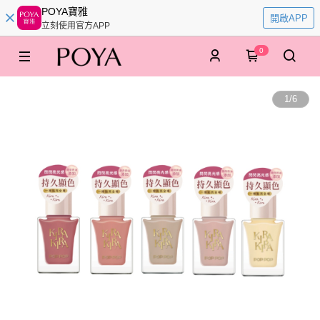
POYA寶雅
開啟APP
立刻使用官方APP
0
1
/
6