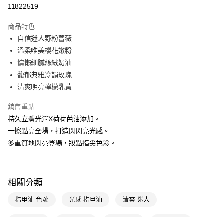
信用卡一次付款
11822519
超商取貨付款
商品特色
LINE Pay
自信迷人野粉薔薇
溫柔唯美櫻花嫩粉
Apple Pay
慵懶細膩絲絨奶油
街口支付
馥郁典雅冷韻玫瑰
清爽明亮檸檬乳黃
悠遊付
銷售重點
Google Pay
持久立體光澤X荷荷芭油添加。
AFTEE先享後付
一擦點亮全場，打造閃閃亮光感。
相關說明
多重質地閃亮登場，妝點指尖色彩。
【關於「AFTEE先享後付」】
即享券
AFTEE先享後付是「在收到商品之後才付款」的支付方式。 讓您購物簡單
便利好安心！
１．簡單：不需註冊會員、不需綁卡、不需儲值。
運送方式
相關分類
２．便利：只要手機號碼，簡訊認證，即可結帳。
３．安心：先確認商品／服務後，再付款。
全家取貨付款
指甲油 色號
光感 指甲油
清爽 迷人
每筆NT$65，滿NT$390(含以上)免運費
【「AFTEE先享後付」結帳流程】