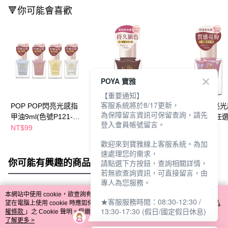
🔻你可能會喜歡
POYA 寶雅
【重要通知】
客服系統將於8/17更新，
POP POP閃亮光感指
POP POP 閃亮光感指
POP POP 閃亮
為保障留言資訊可保留查詢，請先
甲油9ml(色號P121-
甲油9ml-多款任選
甲油9ml-多款任
登入會員帳號留言。
124)-多款任選
(P102-110)
(P111-115)
NT$99
NT$89
NT$99
歡迎來到寶雅線上客服系統。為加
速處理您的需求，
你可能有興趣的商品
全站排行
請點選下方按鈕，查詢相關詳情，
若無欲查詢資訊，可直接留言，由
專人為您服務。
本網站中使用 cookie，欲查詢有關本網站使用 cookie 方式之詳情，及若您不希
★客服服務時間：08:30-12:30 /
熱門標籤
望在電腦上使用 cookie 時應如何變更電腦的 cookie 設定，請參閱本網站「
隱私
13:30-17:30 (假日/國定假日休息)
權條款
」之 Cookie 聲明。您繼續使用本網站即表示您同意本公司得按本網站使
用條款之 Cookie 聲明使用 cookie。
了解更多 >