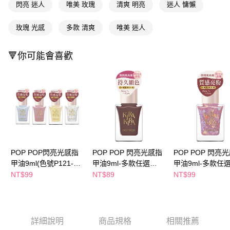
１．於結帳方式選擇「AFTEE先享後付」後，將跳轉至「AFTEE先享後付」
閃亮 迷人
唯美 玫瑰
清爽 明亮
迷人 慵懶
付款後全家取貨
結帳頁面，進行簡訊認證並確認金額後，即可完成結帳。
２．訂單成立數日內，您將收到繳費通知簡訊。
每筆NT$65，滿NT$390(含以上)免運費
玫瑰 光感
多款 清爽
唯美 迷人
３．收到繳費通知簡訊後14天內，點擊此簡訊中的連結，可透過四大超商／
ATM／網路銀行／等多元方式進行付款，方視為交易完成。
萊爾富取貨付款
※ 請注意：結帳手續完成當下不需立刻繳費，但若您需要取消訂單，請聯絡
🔻你可能會喜歡
每筆NT$65，滿NT$490(含以上)免運費
購買商品的店家。未經商家同意取消之訂單仍視為有效，需透過AFTEE先享
後付繳納相關費用。
付款後萊爾富取貨
※ 交易是否成功請以「AFTEE先享後付 」之結帳頁面顯示為準，若有關於
是否繳費成功／繳費後需取消欲退款等相關疑問，請聯繫「AFTEE先享後付
每筆NT$65，滿NT$490(含以上)免運費
客戶支援中心」
https://netprotections.freshdesk.com/support/home
7-11取貨付款
【注意事項】
１．透過由恩沛科技股份有限公司提供之「AFTEE先享後付」服務完成之交
每筆NT$65，滿NT$490(含以上)免運費
易，需依本服務之必要範圍內提供個人資料，並將交易相關給付款項請求債
權轉讓予恩沛科技股份有限公司。
付款後7-11取貨
２．關於個人資料處理事宜，請瀏覽以下網址：
POP POP閃亮光感指
POP POP 閃亮光感指
POP POP 閃亮
每筆NT$65，滿NT$490(含以上)免運費
https://aftee.tw/terms/#terms3
甲油9ml(色號P121-
甲油9ml-多款任選
甲油9ml-多款任
３．未成年的使用者請事先徵得法定代理人或監護人之同意方可使用
124)-多款任選
(P102-110)
(P111-115)
宅配(本島)
NT$99
NT$89
NT$99
「AFTEE先享後付」，若未經同意申辦者引起之損失，本公司不負相關責
任。
每筆NT$100，滿NT$790(含以上)免運費
４．使用「AFTEE先享後付」時，將依據個別帳號之用戶狀況，依本公司即
時審查核予不同之上限額度；若仍有額度不足之情形，本公司將視審查結果
付款後寶雅門市自取(由倉庫統一出貨)
請求用戶進行身份認證。
詳細說明
商品規格
相關推薦
每筆NT$80，滿NT$290(含以上)免運費
５．嚴禁一人註冊多個帳號或使用他人資訊註冊。若發現惡意使用之情形，