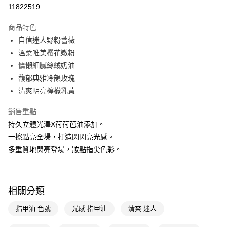
信用卡一次付款
11822519
超商取貨付款
商品特色
LINE Pay
自信迷人野粉薔薇
溫柔唯美櫻花嫩粉
Apple Pay
慵懶細膩絲絨奶油
街口支付
馥郁典雅冷韻玫瑰
清爽明亮檸檬乳黃
悠遊付
銷售重點
Google Pay
持久立體光澤X荷荷芭油添加。
AFTEE先享後付
一擦點亮全場，打造閃閃亮光感。
相關說明
多重質地閃亮登場，妝點指尖色彩。
【關於「AFTEE先享後付」】
即享券
AFTEE先享後付是「在收到商品之後才付款」的支付方式。 讓您購物簡單
便利好安心！
１．簡單：不需註冊會員、不需綁卡、不需儲值。
運送方式
相關分類
２．便利：只要手機號碼，簡訊認證，即可結帳。
３．安心：先確認商品／服務後，再付款。
全家取貨付款
指甲油 色號
光感 指甲油
清爽 迷人
每筆NT$65，滿NT$390(含以上)免運費
【「AFTEE先享後付」結帳流程】