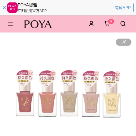
POYA寶雅
開啟APP
立刻使用官方APP
0
1
/
6