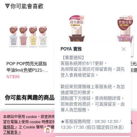
🔻你可能會喜歡
POYA 寶雅
【重要通知】
客服系統將於8/17更新，
POP POP閃亮光感指
POP POP 閃亮光感指
POP POP 閃亮
為保障留言資訊可保留查詢，請先
甲油9ml(色號P121-
甲油9ml-多款任選
甲油9ml-多款任
登入會員帳號留言。
124)-多款任選
(P102-110)
(P111-115)
NT$99
NT$89
NT$99
歡迎來到寶雅線上客服系統。為加
速處理您的需求，
你可能有興趣的商品
全站排行
請點選下方按鈕，查詢相關詳情，
若無欲查詢資訊，可直接留言，由
專人為您服務。
本網站中使用 cookie，欲查詢有關本網站使用 cookie 方式之詳情，及若您不希
★客服服務時間：08:30-12:30 /
熱門標籤
望在電腦上使用 cookie 時應如何變更電腦的 cookie 設定，請參閱本網站「
隱私
13:30-17:30 (假日/國定假日休息)
權條款
」之 Cookie 聲明。您繼續使用本網站即表示您同意本公司得按本網站使
用條款之 Cookie 聲明使用 cookie。
了解更多 >