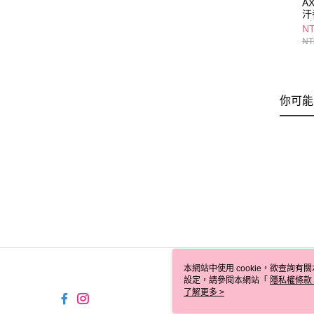
A
汗
冽
NT
NT
你可能
本網站中使用 cookie，欲查詢有關
設定，請參閱本網站「
隱私權條款
使用 cookie。
了解更多 >