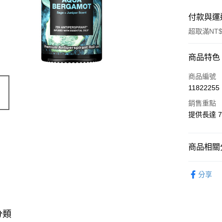
付款與運
超取滿NT$
付款方式
商品特色
POYA支付
商品編號
11822255
信用卡一
銷售重點
超商取貨
提供長達 
LINE Pay
商品相關分
Apple Pay
身體保養
街口支付
分享
🎀獨家商品
悠遊付
📢主題活動
Google Pa
數回饋
分類
AFTEE先