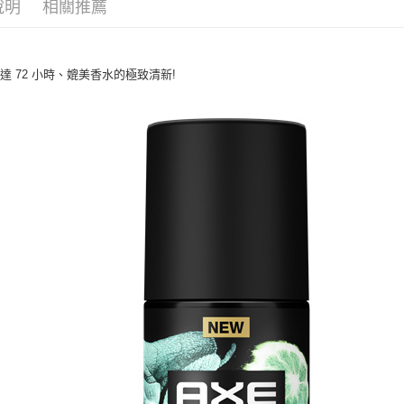
說明
相關推薦
求債權轉
２．關於
付款後7-1
https://aft
每筆NT$6
３．未成
「AFTE
達 72 小時、媲美香水的極致清新!
宅配(本島)
任。
４．使用「
每筆NT$1
即時審查
結果請求
付款後寶雅
５．嚴禁
每筆NT$8
形，恩沛
動。