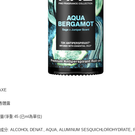
AXE
 香體露
/淨重:45 (已ml為單位)
分: ALCOHOL DENAT., AQUA, ALUMINUM SESQUICHLOROHYDRATE, 