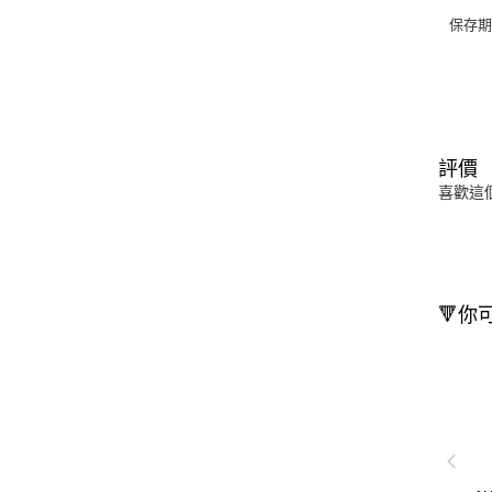
保存期
評價
喜歡這
🔻你