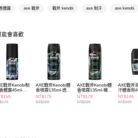
📢主題活動
相關說明
 香體露
axe 戰斧
戰斧 kenobi
axe 制汗
axe kenobi
【關於「A
即享券
AFTEE
便利好安
１．簡單
可能會喜歡
２．便利
運送方式
３．安心
全家取貨
【「AFT
每筆NT$6
１．於結帳
付」結帳
付款後全
２．訂單
３．收到繳
每筆NT$6
／ATM／
XE戰斧Kenobi制
AXE戰斧Kenobi體
AXE戰斧Kenobi體
AXE戰斧
※ 請注意
萊爾富取
香體露45ml-冰
香噴霧135ml-透境
香噴霧135ml-曠境
汗體香劑4
絡購買商品
藍調
之海
雪松
迷情
先享後付
$159
NT$179
NT$179
NT$149
每筆NT$6
※ 交易是
$179
NT$209
NT$209
NT$169
是否繳費成
付款後萊
付客戶支
每筆NT$6
【注意事
7-11取貨
１．透過由
交易，需
每筆NT$6