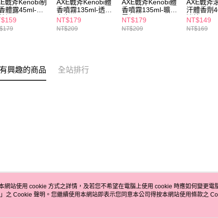
XE戰斧Kenobi制
AXE戰斧Kenobi體
AXE戰斧Kenobi體
AXE戰斧
香體露45ml-冰
香噴霧135ml-透境
香噴霧135ml-曠境
汗體香劑4
藍調
之海
雪松
迷情
$159
NT$179
NT$179
NT$149
$179
NT$209
NT$209
NT$169
有興趣的商品
全站排行
本網站使用 cookie 方式之詳情，及若您不希望在電腦上使用 cookie 時應如何變更電腦的
」之 Cookie 聲明。您繼續使用本網站即表示您同意本公司得按本網站使用條款之 Coo
關於我們
客服資訊
品牌故事
購物說明