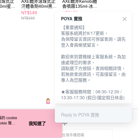
滾珠式止
AXE戰斧滾珠式止
AXE戰斧Kenobi體
凡士林制汗爽身精
0ml星際
汗體香劑40ml黑街
香噴霧135ml-冰冽
華香體露45ml乾
誘惑
藍調
透亮
NT$149
NT$179
NT$219
POYA 寶雅
NT$169
NT$209
NT$239
【重要通知】
客服系統將於8/17更新，
為保障留言資訊可保留查詢，請先
登入會員帳號留言。
歡迎來到寶雅線上客服系統。為加
速處理您的需求，
請點選下方按鈕，查詢相關詳情，
若無欲查詢資訊，可直接留言，由
專人為您服務。
★客服服務時間：08:30-12:30 /
13:30-17:30 (假日/國定假日休息)
Reply to POYA 寶雅
 cookie
kie 聲明
我知道了
官方APP