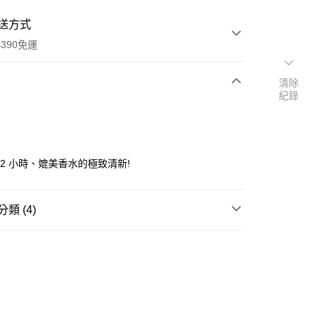
送方式
390免運
清除
紀錄
次付款
付款
72 小時、媲美香水的極致清新!
類 (4)
制汗/體香
乳液/乳膏
🎀
通路限定
★精選推薦
📢
💟戀夏美肌計畫 08/05-08/18
滿$899享20倍點
y
享後付