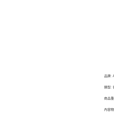
品牌: 
類型:
商品重量
內容物成