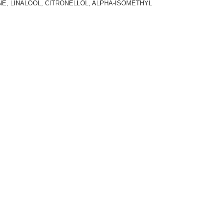
NE, LINALOOL, CITRONELLOL, ALPHA-ISOMETHYL