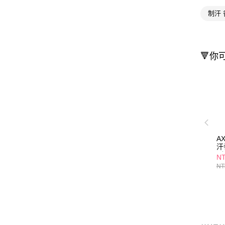
制汗
🔻你
A
汗
冽
NT
NT