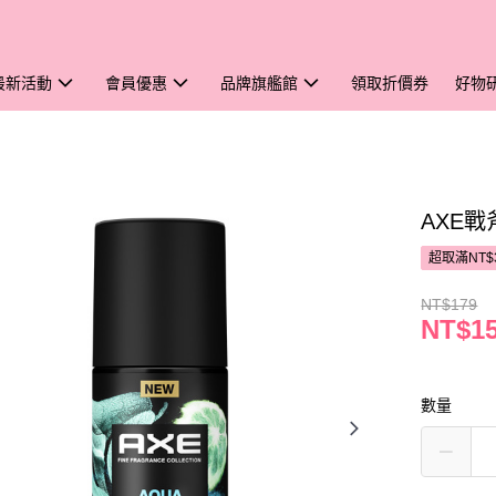
最新活動
會員優惠
品牌旗艦館
領取折價券
好物
AXE戰
超取滿NT$
NT$179
NT$1
數量