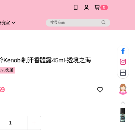
0
研究室
斧Kenobi制汗香體露45ml-透境之海
390免運
59