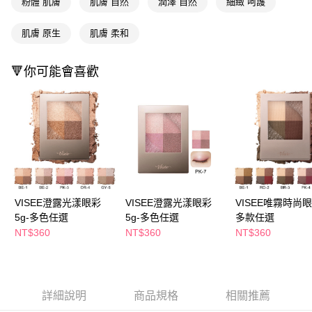
粉體 肌膚
肌膚 自然
潤澤 自然
細緻 呵護
付款後全家取貨
結帳頁面，進行簡訊認證並確認金額後，即可完成結帳。
２．訂單成立數日內，您將收到繳費通知簡訊。
每筆NT$65，滿NT$390(含以上)免運費
肌膚 原生
肌膚 柔和
３．收到繳費通知簡訊後14天內，點擊此簡訊中的連結，可透過四大超商／
ATM／網路銀行／等多元方式進行付款，方視為交易完成。
萊爾富取貨付款
※ 請注意：結帳手續完成當下不需立刻繳費，但若您需要取消訂單，請聯絡
🔻你可能會喜歡
每筆NT$65，滿NT$490(含以上)免運費
購買商品的店家。未經商家同意取消之訂單仍視為有效，需透過AFTEE先享
後付繳納相關費用。
付款後萊爾富取貨
※ 交易是否成功請以「AFTEE先享後付 」之結帳頁面顯示為準，若有關於
是否繳費成功／繳費後需取消欲退款等相關疑問，請聯繫「AFTEE先享後付
每筆NT$65，滿NT$490(含以上)免運費
客戶支援中心」
https://netprotections.freshdesk.com/support/home
7-11取貨付款
【注意事項】
１．透過由恩沛科技股份有限公司提供之「AFTEE先享後付」服務完成之交
每筆NT$65，滿NT$490(含以上)免運費
易，需依本服務之必要範圍內提供個人資料，並將交易相關給付款項請求債
權轉讓予恩沛科技股份有限公司。
付款後7-11取貨
２．關於個人資料處理事宜，請瀏覽以下網址：
VISEE澄露光漾眼彩
VISEE澄露光漾眼彩
VISEE唯霧時尚眼
每筆NT$65，滿NT$490(含以上)免運費
https://aftee.tw/terms/#terms3
5g-多色任選
5g-多色任選
多款任選
３．未成年的使用者請事先徵得法定代理人或監護人之同意方可使用
宅配(本島)
NT$360
NT$360
NT$360
「AFTEE先享後付」，若未經同意申辦者引起之損失，本公司不負相關責
任。
每筆NT$100，滿NT$790(含以上)免運費
４．使用「AFTEE先享後付」時，將依據個別帳號之用戶狀況，依本公司即
時審查核予不同之上限額度；若仍有額度不足之情形，本公司將視審查結果
付款後寶雅門市自取(由倉庫統一出貨)
請求用戶進行身份認證。
詳細說明
商品規格
相關推薦
每筆NT$80，滿NT$290(含以上)免運費
５．嚴禁一人註冊多個帳號或使用他人資訊註冊。若發現惡意使用之情形，
恩沛科技股份有限公司將有權停止該用戶之使用額度並採取法律行動。