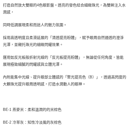
打造自然放大雙眼的4色眼影盤。透亮的發色結合細緻珠光，為雙眸注入水
潤感，
同時低調展現柔和而迷人的魅力氛圍。
採用高透明度且柔滑延展的「清透提亮粉體」，賦予眼周自然通透的澄淨
光澤，並襯托珠光的細緻閃耀效果。
運用如反光板般折射光線的「反光板提亮粉體」，無論從任何角度，皆能
展現極致細膩的閃耀感與立體光澤。
內附能集中光線、提升眼部立體感的「聚光提亮色（B）」，透過高閃度的
大顆珠光提升眼周透明感，打造水潤動人的眼神。
BE-1 燕麥米：柔和溫潤的的米棕色
BE-2 冷萃灰：知性冷淡風的灰棕色