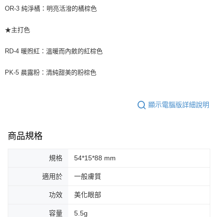
OR-3 純淨橘：明亮活潑的橘棕色
★主打色
RD-4 暖煦紅：溫暖而內斂的紅棕色
PK-5 晨露粉：清純甜美的粉棕色
顯示電腦版詳細說明
商品規格
規格
54*15*88 mm
適用於
一般膚質
功效
美化眼部
容量
5.5g