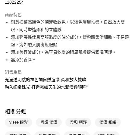
11822254
超商取貨付款
商品特色
LINE Pay
刻意捨棄高顯色的深邃收斂色，以淡色層層堆疊，自然放大雙
眼，同時塑造柔和的立體感。
Apple Pay
添加延展性佳且高服貼度的油分成分，使粉體柔滑細緻、不易飛
街口支付
粉，宛如融入肌膚般服貼。
添加美容液成分，為容易乾燥的眼周肌膚提供潤澤呵護。
悠遊付
無添加香料。
Google Pay
銷售重點
AFTEE先享後付
充滿透明感的裸色調自然渲染 柔和放大雙眸
相關說明
融入細緻珠光 打造宛如天生的水潤清透眼眸"
【關於「AFTEE先享後付」】
即享券
AFTEE先享後付是「在收到商品之後才付款」的支付方式。 讓您購物簡單
便利好安心！
１．簡單：不需註冊會員、不需綁卡、不需儲值。
運送方式
相關分類
２．便利：只要手機號碼，簡訊認證，即可結帳。
３．安心：先確認商品／服務後，再付款。
全家取貨付款
visee 眼彩
呵護 潤澤
柔和 呵護
潤澤 細緻
每筆NT$65，滿NT$390(含以上)免運費
【「AFTEE先享後付」結帳流程】
１．於結帳方式選擇「AFTEE先享後付」後，將跳轉至「AFTEE先享後付」