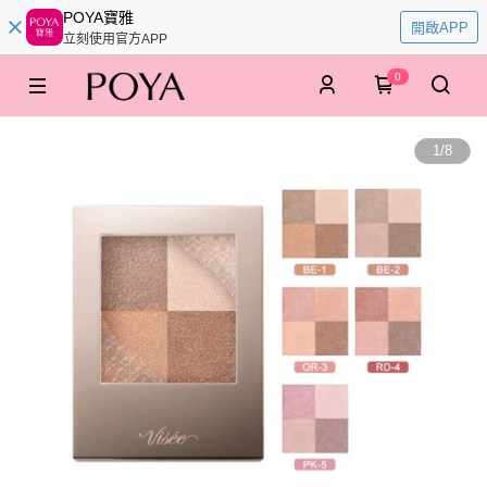
POYA寶雅
開啟APP
立刻使用官方APP
0
1
/
8