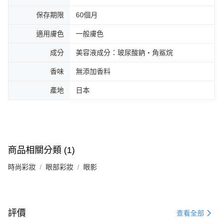
保存期限
60個月
適用膚色
一般膚色
成分
美容液成分：玻尿酸鈉・角鯊烷
香味
無添加香料
產地
日本
商品相關分類 (1)
時尚彩妝
眼部彩妝
眼影
評價
查看全部