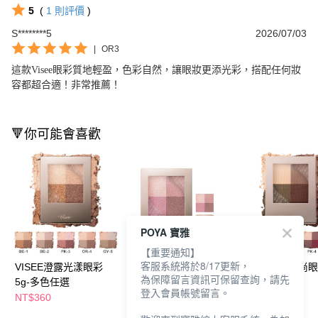
5
(
1
則評價
)
S********5
2026/07/03
|
OR3
這款Visee眼彩質地輕盈，色彩自然，讓眼妝更添光彩，搭配任何妝
容都超合適！非常推薦！
🔻你可能會喜歡
POYA 寶雅
【重要通知】
客服系統將於8/17更新，
VISEE澄露光漾眼彩
VISEE澄露光漾眼彩
VISEE唯霧時尚眼
為保障留言資訊可保留查詢，請先
5g-多色任選
5g-多色任選
多款任選
登入會員帳號留言。
NT$360
NT$360
NT$360