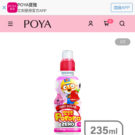
POYA寶雅
開啟APP
立刻使用官方APP
0
1
/
2