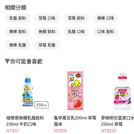
LINE Pay
相關分類
Apple Pay
乳酸 飲料
草莓 口味
草莓 飲料
樂樂 口味
街口支付
樂樂 飲料
無糖 飲料
乳酸 口味
口味 飲料
悠遊付
樂樂 乳酸
草莓 乳酸
Google Pay
AFTEE先享後付
🔻你可能會喜歡
相關說明
【關於「AFTEE先享後付」】
即享券
AFTEE先享後付是「在收到商品之後才付款」的支付方式。 讓您購物簡單
便利好安心！
１．簡單：不需註冊會員、不需綁卡、不需儲值。
運送方式
２．便利：只要手機號碼，簡訊認證，即可結帳。
３．安心：先確認商品／服務後，再付款。
全家取貨付款
每筆NT$65，滿NT$390(含以上)免運費
【「AFTEE先享後付」結帳流程】
１．於結帳方式選擇「AFTEE先享後付」後，將跳轉至「AFTEE先享後付」
啵樂樂無糖乳酸飲料
龜甲萬豆乳200ml-草莓
夢納明兒童漱口
付款後全家取貨
結帳頁面，進行簡訊認證並確認金額後，即可完成結帳。
235ml-牛奶口味
風味
250ml-草莓
２．訂單成立數日內，您將收到繳費通知簡訊。
每筆NT$65，滿NT$390(含以上)免運費
３．收到繳費通知簡訊後14天內，點擊此簡訊中的連結，可透過四大超商／
NT$37
NT$39
NT$220