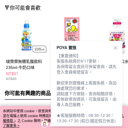
🔻你可能會喜歡
POYA 寶雅
【重要通知】
客服系統將於8/17更新，
啵樂樂無糖乳酸飲料
龜甲萬豆乳200ml-草莓
夢納明兒童漱口
為保障留言資訊可保留查詢，請先
235ml-牛奶口味
風味
250ml-草莓
登入會員帳號留言。
NT$37
NT$39
NT$220
NT$49
歡迎來到寶雅線上客服系統。為加
速處理您的需求，
你可能有興趣的商品
全站排行
請點選下方按鈕，查詢相關詳情，
若無欲查詢資訊，可直接留言，由
專人為您服務。
本網站中使用 cookie，欲查詢有關本網站使用 cookie 方式之詳情，及若您不希
★客服服務時間：08:30-12:30 /
熱門標籤
望在電腦上使用 cookie 時應如何變更電腦的 cookie 設定，請參閱本網站「
隱私
13:30-17:30 (假日/國定假日休息)
權條款
」之 Cookie 聲明。您繼續使用本網站即表示您同意本公司得按本網站使
用條款之 Cookie 聲明使用 cookie。
了解更多 >