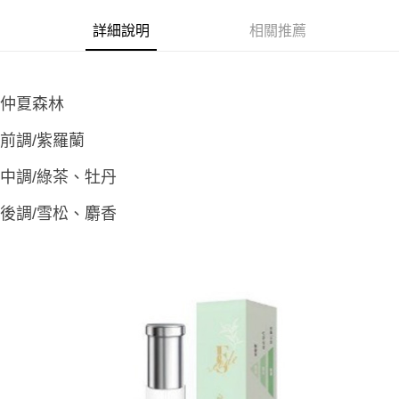
ATM／網路銀行／等多元方式進行付款，方視為交易完成。
萊爾富取貨付款
※ 請注意：結帳手續完成當下不需立刻繳費，但若您需要取消訂單，請聯絡
詳細說明
相關推薦
每筆NT$65，滿NT$490(含以上)免運費
購買商品的店家。未經商家同意取消之訂單仍視為有效，需透過AFTEE先享
後付繳納相關費用。
付款後萊爾富取貨
※ 交易是否成功請以「AFTEE先享後付 」之結帳頁面顯示為準，若有關於
是否繳費成功／繳費後需取消欲退款等相關疑問，請聯繫「AFTEE先享後付
每筆NT$65，滿NT$490(含以上)免運費
客戶支援中心」
https://netprotections.freshdesk.com/support/home
仲夏森林
7-11取貨付款
【注意事項】
前調/紫羅蘭
１．透過由恩沛科技股份有限公司提供之「AFTEE先享後付」服務完成之交
每筆NT$65，滿NT$490(含以上)免運費
易，需依本服務之必要範圍內提供個人資料，並將交易相關給付款項請求債
中調/綠茶、牡丹
權轉讓予恩沛科技股份有限公司。
付款後7-11取貨
２．關於個人資料處理事宜，請瀏覽以下網址：
每筆NT$65，滿NT$490(含以上)免運費
後調/雪松、麝香
https://aftee.tw/terms/#terms3
３．未成年的使用者請事先徵得法定代理人或監護人之同意方可使用
宅配(本島)
「AFTEE先享後付」，若未經同意申辦者引起之損失，本公司不負相關責
任。
每筆NT$100，滿NT$790(含以上)免運費
４．使用「AFTEE先享後付」時，將依據個別帳號之用戶狀況，依本公司即
時審查核予不同之上限額度；若仍有額度不足之情形，本公司將視審查結果
付款後寶雅門市自取(由倉庫統一出貨)
請求用戶進行身份認證。
每筆NT$80，滿NT$290(含以上)免運費
５．嚴禁一人註冊多個帳號或使用他人資訊註冊。若發現惡意使用之情形，
恩沛科技股份有限公司將有權停止該用戶之使用額度並採取法律行動。