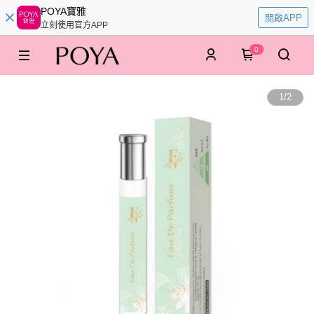
POYA寶雅
開啟APP
立刻使用官方APP
0
1
/
2