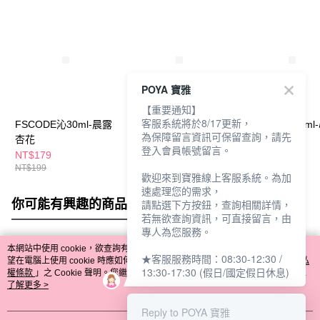
POYA 寶雅
【重要通知】
客服系統將於8/17更新，
FSCODE沁30ml-晨露
FSCODE沁30ml-舒心
FSCODE沁30ml
為保障留言資訊可保留查詢，請先
杏花
花梨
粉鑽
登入會員帳號留言。
NT$179
NT$179
NT$179
NT$199
NT$199
NT$199
歡迎來到寶雅線上客服系統。為加
速處理您的需求，
你可能有興趣的商品
全站排行
請點選下方按鈕，查詢相關詳情，
若無欲查詢資訊，可直接留言，由
專人為您服務。
本網站中使用 cookie，欲查詢有關本網站使用 cookie 方式之詳情，及若您不希
★客服服務時間：08:30-12:30 /
熱門標籤
望在電腦上使用 cookie 時應如何變更電腦的 cookie 設定，請參閱本網站「
隱私
13:30-17:30 (假日/國定假日休息)
權條款
」之 Cookie 聲明。您繼續使用本網站即表示您同意本公司得按本網站使
用條款之 Cookie 聲明使用 cookie。
了解更多 >
Reply to POYA 寶雅