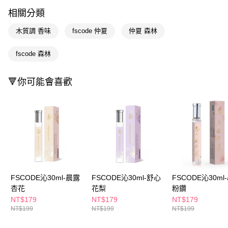
LINE Pay
相關分類
Apple Pay
木質調 香味
fscode 仲夏
仲夏 森林
街口支付
fscode 森林
悠遊付
Google Pay
🔻你可能會喜歡
AFTEE先享後付
相關說明
【關於「AFTEE先享後付」】
即享券
AFTEE先享後付是「在收到商品之後才付款」的支付方式。 讓您購物簡單
便利好安心！
１．簡單：不需註冊會員、不需綁卡、不需儲值。
運送方式
２．便利：只要手機號碼，簡訊認證，即可結帳。
３．安心：先確認商品／服務後，再付款。
全家取貨付款
FSCODE沁30ml-晨露
FSCODE沁30ml-舒心
FSCODE沁30ml
每筆NT$65，滿NT$390(含以上)免運費
【「AFTEE先享後付」結帳流程】
杏花
花梨
粉鑽
１．於結帳方式選擇「AFTEE先享後付」後，將跳轉至「AFTEE先享後付」
NT$179
NT$179
NT$179
付款後全家取貨
結帳頁面，進行簡訊認證並確認金額後，即可完成結帳。
NT$199
NT$199
NT$199
２．訂單成立數日內，您將收到繳費通知簡訊。
每筆NT$65，滿NT$390(含以上)免運費
３．收到繳費通知簡訊後14天內，點擊此簡訊中的連結，可透過四大超商／