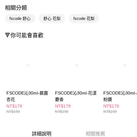
LINE Pay
相關分類
Apple Pay
fscode 舒心
舒心 花梨
fscode 花梨
街口支付
🔻你可能會喜歡
悠遊付
Google Pay
AFTEE先享後付
相關說明
【關於「AFTEE先享後付」】
即享券
AFTEE先享後付是「在收到商品之後才付款」的支付方式。 讓您購物簡單
便利好安心！
１．簡單：不需註冊會員、不需綁卡、不需儲值。
運送方式
FSCODE沁30ml-晨露
FSCODE沁30ml-花漾
FSCODE沁30ml
２．便利：只要手機號碼，簡訊認證，即可結帳。
杏花
麝香
粉鑽
３．安心：先確認商品／服務後，再付款。
全家取貨付款
NT$179
NT$179
NT$179
每筆NT$65，滿NT$390(含以上)免運費
【「AFTEE先享後付」結帳流程】
NT$199
NT$199
NT$199
１．於結帳方式選擇「AFTEE先享後付」後，將跳轉至「AFTEE先享後付」
付款後全家取貨
結帳頁面，進行簡訊認證並確認金額後，即可完成結帳。
２．訂單成立數日內，您將收到繳費通知簡訊。
每筆NT$65，滿NT$390(含以上)免運費
３．收到繳費通知簡訊後14天內，點擊此簡訊中的連結，可透過四大超商／
詳細說明
相關推薦