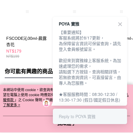
POYA 寶雅
【重要通知】
客服系統將於8/17更新，
FSCODE沁30ml-晨露
FSCODE沁30ml-花漾
FSCODE沁30ml
為保障留言資訊可保留查詢，請先
杏花
麝香
粉鑽
登入會員帳號留言。
NT$179
NT$179
NT$179
NT$199
NT$199
NT$199
歡迎來到寶雅線上客服系統。為加
速處理您的需求，
你可能有興趣的商品
全站排行
請點選下方按鈕，查詢相關詳情，
若無欲查詢資訊，可直接留言，由
專人為您服務。
本網站中使用 cookie，欲查詢有關本網站使用 cookie 方式之詳情，及若您不希
★客服服務時間：08:30-12:30 /
熱門標籤
望在電腦上使用 cookie 時應如何變更電腦的 cookie 設定，請參閱本網站「
隱私
13:30-17:30 (假日/國定假日休息)
權條款
」之 Cookie 聲明。您繼續使用本網站即表示您同意本公司得按本網站使
用條款之 Cookie 聲明使用 cookie。
了解更多 >
Reply to POYA 寶雅
我知道了