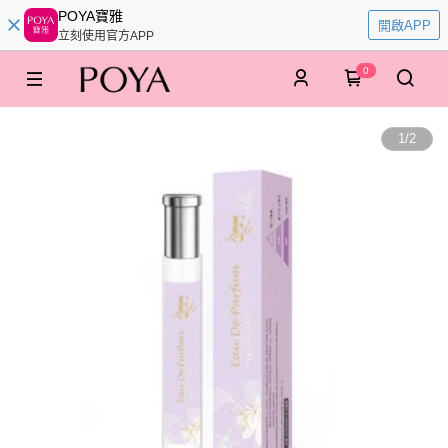
POYA寶雅
開啟APP
立刻使用官方APP
0
1
/
2