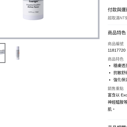
付款與運
超取滿NT$
付款方式
商品特色
POYA支付
商品編號
11817720
信用卡一
商品特色
超商取貨
穩膚透
抗敏舒
LINE Pay
強化保
Apple Pay
銷售重點
富含以 E
街口支付
神經醯胺
悠遊付
肌。
Google Pa
AFTEE先