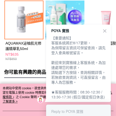
POYA 寶雅
【重要通知】
客服系統將於8/17更新，
AQUAMAX泌柚肌光修
Dr.FreeVenus藝群Q10
SKINTIFIC菸醯
為保障留言資訊可保留查詢，請先
護精華乳50ml
胺基酸洗面乳150ml
洗面乳120ml
登入會員帳號留言。
NT$635
NT$341
NT$299
NT$850
NT$329
歡迎來到寶雅線上客服系統。為加
速處理您的需求，
你可能有興趣的商品
全站排行
請點選下方按鈕，查詢相關詳情，
若無欲查詢資訊，可直接留言，由
專人為您服務。
本網站中使用 cookie，欲查詢有關本網站使用 cookie 方式之詳情，及若您不希
★客服服務時間：08:30-12:30 /
熱門標籤
望在電腦上使用 cookie 時應如何變更電腦的 cookie 設定，請參閱本網站「
隱私
13:30-17:30 (假日/國定假日休息)
權條款
」之 Cookie 聲明。您繼續使用本網站即表示您同意本公司得按本網站使
用條款之 Cookie 聲明使用 cookie。
了解更多 >
Reply to POYA 寶雅