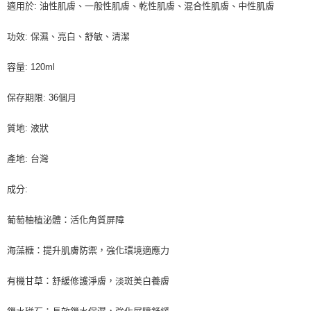
適用於: 油性肌膚、一般性肌膚、乾性肌膚、混合性肌膚、中性肌膚
功效: 保濕、亮白、舒敏、清潔
容量: 120ml
保存期限: 36個月
質地: 液狀
產地: 台灣
成分:
葡萄柚植泌體：活化角質屏障
海藻糖：提升肌膚防禦，強化環境適應力
有機甘草：舒緩修護淨膚，淡斑美白養膚