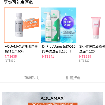
ATM／網路銀行／等多元方式進行付款，方視為交易完成。
🔻你可能會喜歡
萊爾富取貨付款
※ 請注意：結帳手續完成當下不需立刻繳費，但若您需要取消訂單，請聯絡
每筆NT$65，滿NT$490(含以上)免運費
購買商品的店家。未經商家同意取消之訂單仍視為有效，需透過AFTEE先享
後付繳納相關費用。
付款後萊爾富取貨
※ 交易是否成功請以「AFTEE先享後付 」之結帳頁面顯示為準，若有關於
是否繳費成功／繳費後需取消欲退款等相關疑問，請聯繫「AFTEE先享後付
每筆NT$65，滿NT$490(含以上)免運費
客戶支援中心」
https://netprotections.freshdesk.com/support/home
7-11取貨付款
【注意事項】
１．透過由恩沛科技股份有限公司提供之「AFTEE先享後付」服務完成之交
每筆NT$65，滿NT$490(含以上)免運費
易，需依本服務之必要範圍內提供個人資料，並將交易相關給付款項請求債
AQUAMAX泌柚肌光修
Dr.FreeVenus藝群Q10
SKINTIFIC菸醯
權轉讓予恩沛科技股份有限公司。
付款後7-11取貨
護精華乳50ml
胺基酸洗面乳150ml
洗面乳120ml
２．關於個人資料處理事宜，請瀏覽以下網址：
每筆NT$65，滿NT$490(含以上)免運費
https://aftee.tw/terms/#terms3
NT$635
NT$341
NT$299
３．未成年的使用者請事先徵得法定代理人或監護人之同意方可使用
NT$850
NT$329
宅配(本島)
「AFTEE先享後付」，若未經同意申辦者引起之損失，本公司不負相關責
任。
每筆NT$100，滿NT$790(含以上)免運費
４．使用「AFTEE先享後付」時，將依據個別帳號之用戶狀況，依本公司即
時審查核予不同之上限額度；若仍有額度不足之情形，本公司將視審查結果
詳細說明
相關推薦
付款後寶雅門市自取(由倉庫統一出貨)
請求用戶進行身份認證。
每筆NT$80，滿NT$290(含以上)免運費
５．嚴禁一人註冊多個帳號或使用他人資訊註冊。若發現惡意使用之情形，
恩沛科技股份有限公司將有權停止該用戶之使用額度並採取法律行動。