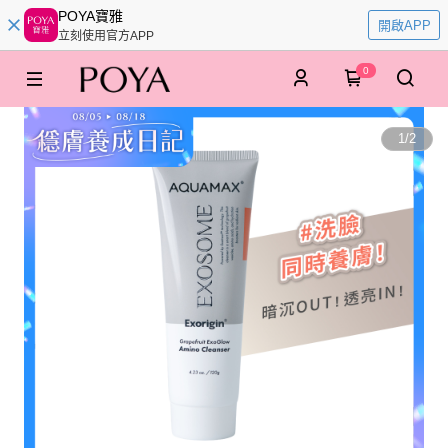
POYA寶雅
開啟APP
立刻使用官方APP
0
1
/
2