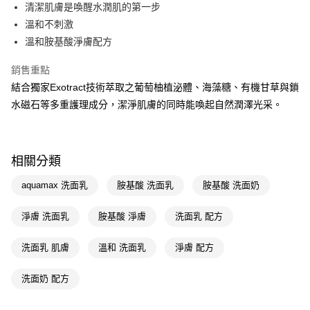
LINE Pay
清潔肌膚是喚醒水潤肌的第一步
溫和不刺激
Apple Pay
溫和胺基酸淨膚配方
街口支付
銷售重點
悠遊付
結合獨家Exotract技術萃取之葡萄柚植泌體、海藻糖、有機甘草與鎖
水磁石等多重護理成分，潔淨肌膚的同時能喚起自然潤澤光采。
Google Pay
AFTEE先享後付
相關說明
相關分類
【關於「AFTEE先享後付」】
即享券
AFTEE先享後付是「在收到商品之後才付款」的支付方式。 讓您購物簡單
aquamax 洗面乳
胺基酸 洗面乳
胺基酸 洗面奶
便利好安心！
１．簡單：不需註冊會員、不需綁卡、不需儲值。
運送方式
２．便利：只要手機號碼，簡訊認證，即可結帳。
淨膚 洗面乳
胺基酸 淨膚
洗面乳 配方
３．安心：先確認商品／服務後，再付款。
全家取貨付款
洗面乳 肌膚
溫和 洗面乳
淨膚 配方
每筆NT$65，滿NT$390(含以上)免運費
【「AFTEE先享後付」結帳流程】
１．於結帳方式選擇「AFTEE先享後付」後，將跳轉至「AFTEE先享後付」
付款後全家取貨
結帳頁面，進行簡訊認證並確認金額後，即可完成結帳。
洗面奶 配方
２．訂單成立數日內，您將收到繳費通知簡訊。
每筆NT$65，滿NT$390(含以上)免運費
３．收到繳費通知簡訊後14天內，點擊此簡訊中的連結，可透過四大超商／