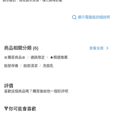
鎖水磁石：長效鎖水保濕，強化屏障舒緩
顯示電腦版詳細說明
商品相關分類 (6)
查看全部
🎀獨家商品🎀
通路限定
★精選推薦
臉部保養
臉部清潔
洗面乳
評價
喜歡這個商品嗎？購買後給他一個好評吧
🔻你可能會喜歡