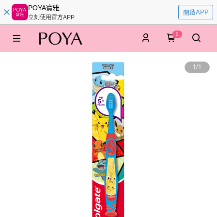
POYA寶雅
開啟APP
立刻使用官方APP
0
1
/
1