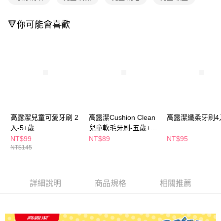
ATM／網路銀行／等多元方式進行付款，方視為交易完成。
萊爾富取貨付款
※ 請注意：結帳手續完成當下不需立刻繳費，但若您需要取消訂單，請聯絡
每筆NT$65，滿NT$490(含以上)免運費
購買商品的店家。未經商家同意取消之訂單仍視為有效，需透過AFTEE先享
🔻你可能會喜歡
後付繳納相關費用。
付款後萊爾富取貨
※ 交易是否成功請以「AFTEE先享後付 」之結帳頁面顯示為準，若有關於
是否繳費成功／繳費後需取消欲退款等相關疑問，請聯繫「AFTEE先享後付
每筆NT$65，滿NT$490(含以上)免運費
客戶支援中心」
https://netprotections.freshdesk.com/support/home
7-11取貨付款
【注意事項】
１．透過由恩沛科技股份有限公司提供之「AFTEE先享後付」服務完成之交
每筆NT$65，滿NT$490(含以上)免運費
易，需依本服務之必要範圍內提供個人資料，並將交易相關給付款項請求債
權轉讓予恩沛科技股份有限公司。
付款後7-11取貨
２．關於個人資料處理事宜，請瀏覽以下網址：
每筆NT$65，滿NT$490(含以上)免運費
高露潔兒童可愛牙刷 2
高露潔Cushion Clean
高露潔纖柔牙刷4
https://aftee.tw/terms/#terms3
３．未成年的使用者請事先徵得法定代理人或監護人之同意方可使用
入-5+歲
兒童軟毛牙刷-五歲+
宅配(本島)
「AFTEE先享後付」，若未經同意申辦者引起之損失，本公司不負相關責
(顏色隨機)
NT$99
NT$89
NT$95
任。
每筆NT$100，滿NT$790(含以上)免運費
NT$145
４．使用「AFTEE先享後付」時，將依據個別帳號之用戶狀況，依本公司即
時審查核予不同之上限額度；若仍有額度不足之情形，本公司將視審查結果
付款後寶雅門市自取(由倉庫統一出貨)
請求用戶進行身份認證。
每筆NT$80，滿NT$290(含以上)免運費
５．嚴禁一人註冊多個帳號或使用他人資訊註冊。若發現惡意使用之情形，
詳細說明
商品規格
相關推薦
恩沛科技股份有限公司將有權停止該用戶之使用額度並採取法律行動。