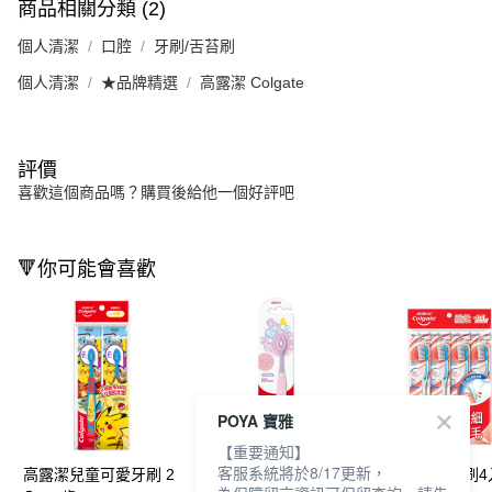
商品相關分類 (2)
個人清潔
口腔
牙刷/舌苔刷
個人清潔
★品牌精選
高露潔 Colgate
評價
喜歡這個商品嗎？購買後給他一個好評吧
🔻你可能會喜歡
POYA 寶雅
【重要通知】
客服系統將於8/17更新，
高露潔兒童可愛牙刷 2
高露潔Cushion Clean
高露潔纖柔牙刷4