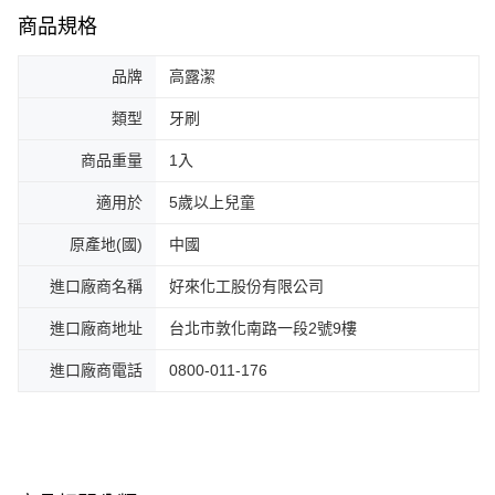
商品規格
品牌
高露潔
類型
牙刷
商品重量
1入
適用於
5歲以上兒童
原產地(國)
中國
進口廠商名稱
好來化工股份有限公司
進口廠商地址
台北市敦化南路一段2號9樓
進口廠商電話
0800-011-176