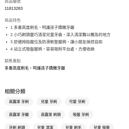
商品編號
LINE Pay
11813283
Apple Pay
商品特色
街口支付
1.多重高度刷毛，呵護孩子嬌嫩牙齦
悠遊付
2.小巧刷頭靈巧清潔兒童牙齒，深入清潔難以觸及的地方
3.舒適拇指握位及防滑軟墊握柄，讓小朋友操控自如
Google Pay
4.站立式吸盤握柄，容易吸附平台處，方便收納
AFTEE先享後付
銷售重點
相關說明
多重高度刷毛，呵護孩子嬌嫩牙齦
【關於「AFTEE先享後付」】
即享券
AFTEE先享後付是「在收到商品之後才付款」的支付方式。 讓您購物簡單
便利好安心！
１．簡單：不需註冊會員、不需綁卡、不需儲值。
運送方式
２．便利：只要手機號碼，簡訊認證，即可結帳。
相關分類
３．安心：先確認商品／服務後，再付款。
全家取貨付款
高露潔 牙刷
兒童 牙刷
可愛 牙刷
每筆NT$65，滿NT$390(含以上)免運費
【「AFTEE先享後付」結帳流程】
１．於結帳方式選擇「AFTEE先享後付」後，將跳轉至「AFTEE先享後付」
付款後全家取貨
高露潔 牙齦
高露潔 刷頭
吸盤 牙刷
結帳頁面，進行簡訊認證並確認金額後，即可完成結帳。
２．訂單成立數日內，您將收到繳費通知簡訊。
每筆NT$65，滿NT$390(含以上)免運費
３．收到繳費通知簡訊後14天內，點擊此簡訊中的連結，可透過四大超商／
牙刷 刷頭
兒童 清潔
兒童 刷毛
兒童 吸盤