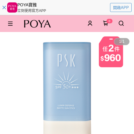
POYA寶雅
開啟APP
立刻使用官方APP
0
1
/
1