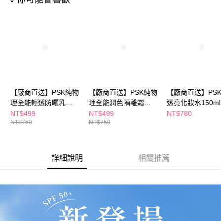
購買商品的店家。未經商家同意取消之訂單仍視為有效，需透過AFTEE先享
後付繳納相關費用。
※ 交易是否成功請以「AFTEE先享後付 」之結帳頁面顯示為準，若有關於
是否繳費成功／繳費後需取消欲退款等相關疑問，請聯繫「AFTEE先享後付
客戶支援中心」
https://netprotections.freshdesk.com/support/home
【注意事項】
１．透過由恩沛科技股份有限公司提供之「AFTEE先享後付」服務完成之交
易，需依本服務之必要範圍內提供個人資料，並將交易相關給付款項請求債
權轉讓予恩沛科技股份有限公司。
２．關於個人資料處理事宜，請瀏覽以下網址：
【廠商直送】PSK純物
【廠商直送】PSK純物
【廠商直送】PS
https://aftee.tw/terms/#terms3
理全能輕透防曬乳
理全能潤色隔離霜
透亮化妝水150ml
３．未成年的使用者請事先徵得法定代理人或監護人之同意方可使用
SPF50+ ★★★35ml
SPF50+ ★★★明亮色
NT$499
NT$499
NT$780
「AFTEE先享後付」，若未經同意申辦者引起之損失，本公司不負相關責
NT$750
NT$750
持妝耐汗型(白色)
任。
４．使用「AFTEE先享後付」時，將依據個別帳號之用戶狀況，依本公司即
時審查核予不同之上限額度；若仍有額度不足之情形，本公司將視審查結果
請求用戶進行身份認證。
詳細說明
相關推薦
５．嚴禁一人註冊多個帳號或使用他人資訊註冊。若發現惡意使用之情形，
恩沛科技股份有限公司將有權停止該用戶之使用額度並採取法律行動。