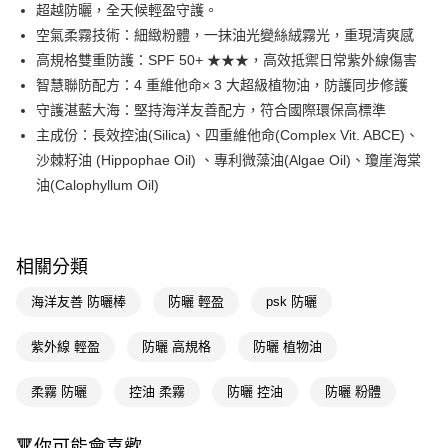
Apple Pay
超越防曬，全天候輕盈守護。
空氣柔霧技術：細緻粉體，一抹油光變絲絨霧光，重現清爽感
街口支付
高規格雙重防護：SPF 50+ ★★★，高效抵禦日常紫外線傷害
悠遊付
智慧聯防配方：4 重維他命× 3 大超級植物油，防護同步修護
守護湛藍大海：堅持海洋友善配方，符合國際環保高標準
Google Pay
主成份：長效控油(Silica)、四重維他命(Complex Vit. ABCE)、
AFTEE先享後付
沙棘籽油 (Hippophae Oil) 、專利微藻油(Algae Oil)、瓊崖海棠
相關說明
油(Calophyllum Oil)
【關於「AFTEE先享後付」】
AFTEE先享後付是「在收到商品之後才付款」的支付方式。 讓您購物簡單
運送方式
便利好安心！
１．簡單：不需註冊會員、不需綁卡、不需儲值。
宅配(廠商直送🚚)
相關分類
２．便利：只要手機號碼，簡訊認證，即可結帳。
每筆NT$100，滿NT$590(含以上)免運費
３．安心：先確認商品／服務後，再付款。
海洋友善 防曬棒
防曬 輕盈
psk 防曬
宅配(離島廠商直送🚚)
【「AFTEE先享後付」結帳流程】
１．於結帳方式選擇「AFTEE先享後付」後，將跳轉至「AFTEE先享後付」
紫外線 輕盈
防曬 高規格
防曬 植物油
每筆NT$300
結帳頁面，進行簡訊認證並確認金額後，即可完成結帳。
２．訂單成立數日內，您將收到繳費通知簡訊。
柔霧 防曬
控油 柔霧
防曬 控油
防曬 粉體
３．收到繳費通知簡訊後14天內，點擊此簡訊中的連結，可透過四大超商／
ATM／網路銀行／等多元方式進行付款，方視為交易完成。
※ 請注意：結帳手續完成當下不需立刻繳費，但若您需要取消訂單，請聯絡
🔻你可能會喜歡