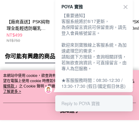
POYA 寶雅
【重要通知】
客服系統將於8/17更新，
【廠商直送】PSK純物
【廠商直送】PSK純物
【廠商直送】PS
為保障留言資訊可保留查詢，請先
理全能輕透防曬乳
理全能潤色隔離霜
透亮化妝水150ml
登入會員帳號留言。
SPF50+ ★★★35ml
SPF50+ ★★★明亮色
NT$499
NT$499
NT$780
NT$750
NT$750
持妝耐汗型(白色)
歡迎來到寶雅線上客服系統。為加
速處理您的需求，
你可能有興趣的商品
全站排行
請點選下方按鈕，查詢相關詳情，
若無欲查詢資訊，可直接留言，由
專人為您服務。
本網站中使用 cookie，欲查詢有關本網站使用 cookie 方式之詳情，及若您不希
★客服服務時間：08:30-12:30 /
熱門標籤
望在電腦上使用 cookie 時應如何變更電腦的 cookie 設定，請參閱本網站「
隱私
13:30-17:30 (假日/國定假日休息)
權條款
」之 Cookie 聲明。您繼續使用本網站即表示您同意本公司得按本網站使
用條款之 Cookie 聲明使用 cookie。
了解更多 >
Reply to POYA 寶雅
我知道了