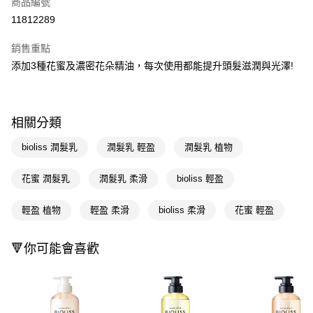
商品編號
信用卡一次付款
11812289
超商取貨付款
銷售重點
LINE Pay
添加3種花蜜及濃密花朵精油，每次使用都能提升頭髮滋潤與光澤!
Apple Pay
街口支付
相關分類
悠遊付
bioliss 潤髮乳
潤髮乳 輕盈
潤髮乳 植物
Google Pay
花蜜 潤髮乳
潤髮乳 柔滑
bioliss 輕盈
AFTEE先享後付
相關說明
輕盈 植物
輕盈 柔滑
bioliss 柔滑
花蜜 輕盈
【關於「AFTEE先享後付」】
即享券
AFTEE先享後付是「在收到商品之後才付款」的支付方式。 讓您購物簡單
🔻你可能會喜歡
便利好安心！
１．簡單：不需註冊會員、不需綁卡、不需儲值。
運送方式
２．便利：只要手機號碼，簡訊認證，即可結帳。
３．安心：先確認商品／服務後，再付款。
全家取貨付款
每筆NT$65，滿NT$390(含以上)免運費
【「AFTEE先享後付」結帳流程】