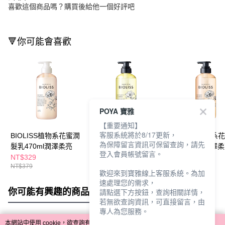
喜歡這個商品嗎？購買後給他一個好評吧
🔻你可能會喜歡
POYA 寶雅
【重要通知】
客服系統將於8/17更新，
BIOLISS植物系花蜜潤
BIOLISS植物系花蜜洗
BIOLISS植物系
為保障留言資訊可保留查詢，請先
髮乳470ml潤澤柔亮
髮露470ml輕盈柔滑
髮露470ml潤澤
登入會員帳號留言。
NT$329
NT$329
NT$329
NT$379
NT$379
NT$379
歡迎來到寶雅線上客服系統。為加
速處理您的需求，
你可能有興趣的商品
全站排行
請點選下方按鈕，查詢相關詳情，
若無欲查詢資訊，可直接留言，由
專人為您服務。
本網站中使用 cookie，欲查詢有關本網站使用 cookie 方式之詳情，及若您不希