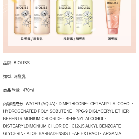
品牌: BIOLISS
類型: 潤髮乳
商品重量: 470ml
內容物成分: WATER (AQUA)･ DIMETHICONE･ CETEARYL ALCOHOL･
HYDROGENATED POLYISOBUTENE･ PPG-9 DIGLYCERYL ETHER･
BEHENTRIMONIUM CHLORIDE･ BEHENYL ALCOHOL･
DISTEARYLDIMONIUM CHLORIDE･ C12-15 ALKYL BENZOATE･
GLYCERIN･ ALOE BARBADENSIS LEAF EXTRACT･ ARGANIA