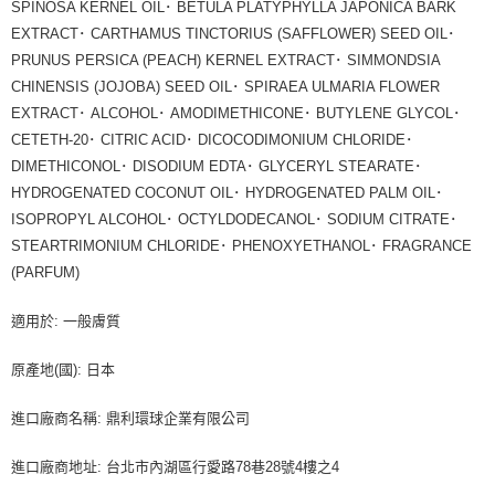
SPINOSA KERNEL OIL･ BETULA PLATYPHYLLA JAPONICA BARK
EXTRACT･ CARTHAMUS TINCTORIUS (SAFFLOWER) SEED OIL･
PRUNUS PERSICA (PEACH) KERNEL EXTRACT･ SIMMONDSIA
CHINENSIS (JOJOBA) SEED OIL･ SPIRAEA ULMARIA FLOWER
EXTRACT･ ALCOHOL･ AMODIMETHICONE･ BUTYLENE GLYCOL･
CETETH-20･ CITRIC ACID･ DICOCODIMONIUM CHLORIDE･
DIMETHICONOL･ DISODIUM EDTA･ GLYCERYL STEARATE･
HYDROGENATED COCONUT OIL･ HYDROGENATED PALM OIL･
ISOPROPYL ALCOHOL･ OCTYLDODECANOL･ SODIUM CITRATE･
STEARTRIMONIUM CHLORIDE･ PHENOXYETHANOL･ FRAGRANCE
(PARFUM)
適用於: 一般膚質
原產地(國): 日本
進口廠商名稱: 鼎利環球企業有限公司
進口廠商地址: 台北市內湖區行愛路78巷28號4樓之4