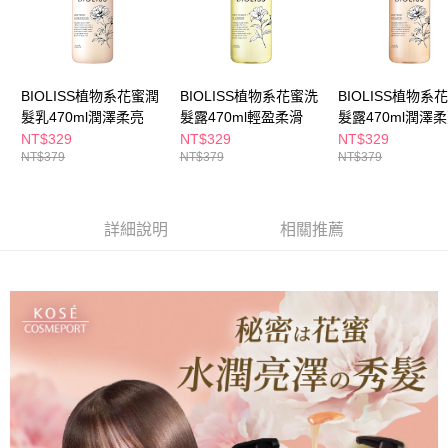
１．於結帳方式選擇「AFTEE先享後付」後，將跳轉至「AFTEE先享後付」
付款後全家取貨
結帳頁面，進行簡訊認證並確認金額後，即可完成結帳。
２．訂單成立數日內，您將收到繳費通知簡訊。
每筆NT$65，滿NT$390(含以上)免運費
３．收到繳費通知簡訊後14天內，點擊此簡訊中的連結，可透過四大超商／
ATM／網路銀行／等多元方式進行付款，方視為交易完成。
BIOLISS植物系花蜜潤
BIOLISS植物系花蜜洗
BIOLISS植物系
萊爾富取貨付款
※ 請注意：結帳手續完成當下不需立刻繳費，但若您需要取消訂單，請聯絡
髮乳470ml潤澤柔亮
髮露470ml輕盈柔滑
髮露470ml潤澤
每筆NT$65，滿NT$490(含以上)免運費
購買商品的店家。未經商家同意取消之訂單仍視為有效，需透過AFTEE先享
NT$329
NT$329
NT$329
後付繳納相關費用。
NT$379
NT$379
NT$379
付款後萊爾富取貨
※ 交易是否成功請以「AFTEE先享後付 」之結帳頁面顯示為準，若有關於
是否繳費成功／繳費後需取消欲退款等相關疑問，請聯繫「AFTEE先享後付
每筆NT$65，滿NT$490(含以上)免運費
客戶支援中心」
https://netprotections.freshdesk.com/support/home
7-11取貨付款
詳細說明
相關推薦
【注意事項】
１．透過由恩沛科技股份有限公司提供之「AFTEE先享後付」服務完成之交
每筆NT$65，滿NT$490(含以上)免運費
易，需依本服務之必要範圍內提供個人資料，並將交易相關給付款項請求債
權轉讓予恩沛科技股份有限公司。
付款後7-11取貨
２．關於個人資料處理事宜，請瀏覽以下網址：
每筆NT$65，滿NT$490(含以上)免運費
https://aftee.tw/terms/#terms3
３．未成年的使用者請事先徵得法定代理人或監護人之同意方可使用
宅配(本島)
「AFTEE先享後付」，若未經同意申辦者引起之損失，本公司不負相關責
任。
每筆NT$100，滿NT$790(含以上)免運費
４．使用「AFTEE先享後付」時，將依據個別帳號之用戶狀況，依本公司即
時審查核予不同之上限額度；若仍有額度不足之情形，本公司將視審查結果
付款後寶雅門市自取(由倉庫統一出貨)
請求用戶進行身份認證。
每筆NT$80，滿NT$290(含以上)免運費