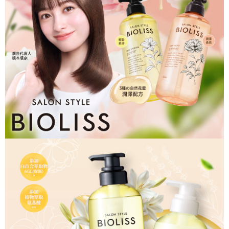
５．嚴禁一人註冊多個帳號或使用他人資訊註冊。若發現惡意使用之情形，
恩沛科技股份有限公司將有權停止該用戶之使用額度並採取法律行動。