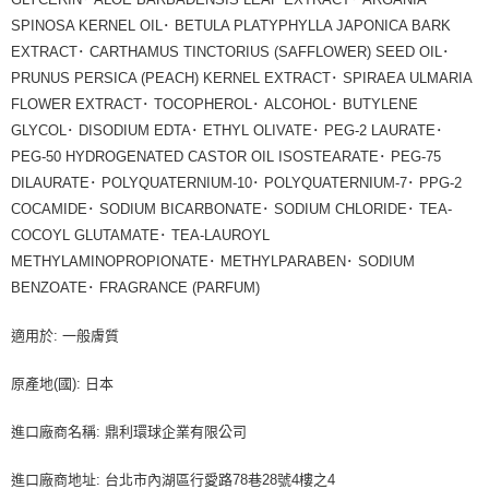
SPINOSA KERNEL OIL･ BETULA PLATYPHYLLA JAPONICA BARK
EXTRACT･ CARTHAMUS TINCTORIUS (SAFFLOWER) SEED OIL･
PRUNUS PERSICA (PEACH) KERNEL EXTRACT･ SPIRAEA ULMARIA
FLOWER EXTRACT･ TOCOPHEROL･ ALCOHOL･ BUTYLENE
GLYCOL･ DISODIUM EDTA･ ETHYL OLIVATE･ PEG-2 LAURATE･
PEG-50 HYDROGENATED CASTOR OIL ISOSTEARATE･ PEG-75
DILAURATE･ POLYQUATERNIUM-10･ POLYQUATERNIUM-7･ PPG-2
COCAMIDE･ SODIUM BICARBONATE･ SODIUM CHLORIDE･ TEA-
COCOYL GLUTAMATE･ TEA-LAUROYL
METHYLAMINOPROPIONATE･ METHYLPARABEN･ SODIUM
BENZOATE･ FRAGRANCE (PARFUM)
適用於: 一般膚質
原產地(國): 日本
進口廠商名稱: 鼎利環球企業有限公司
進口廠商地址: 台北市內湖區行愛路78巷28號4樓之4