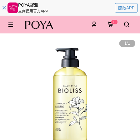
POYA寶雅
開啟APP
立刻使用官方APP
0
1
/
1