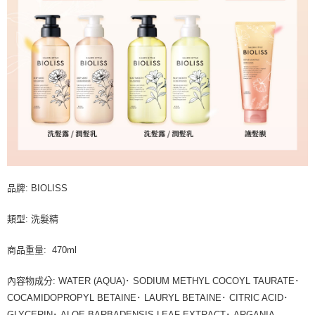
品牌: BIOLISS
類型: 洗髮精
商品重量: 470ml
內容物成分: WATER (AQUA)･ SODIUM METHYL COCOYL TAURATE･
COCAMIDOPROPYL BETAINE･ LAURYL BETAINE･ CITRIC ACID･
GLYCERIN･ ALOE BARBADENSIS LEAF EXTRACT･ ARGANIA