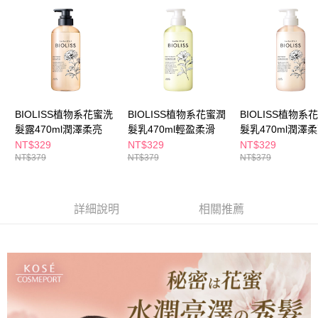
每筆NT$65，滿NT$390(含以上)免運費
【「AFTEE先享後付」結帳流程】
１．於結帳方式選擇「AFTEE先享後付」後，將跳轉至「AFTEE先享後付」
付款後全家取貨
結帳頁面，進行簡訊認證並確認金額後，即可完成結帳。
２．訂單成立數日內，您將收到繳費通知簡訊。
每筆NT$65，滿NT$390(含以上)免運費
３．收到繳費通知簡訊後14天內，點擊此簡訊中的連結，可透過四大超商／
ATM／網路銀行／等多元方式進行付款，方視為交易完成。
萊爾富取貨付款
※ 請注意：結帳手續完成當下不需立刻繳費，但若您需要取消訂單，請聯絡
每筆NT$65，滿NT$490(含以上)免運費
購買商品的店家。未經商家同意取消之訂單仍視為有效，需透過AFTEE先享
BIOLISS植物系花蜜洗
BIOLISS植物系花蜜潤
BIOLISS植物系
後付繳納相關費用。
髮露470ml潤澤柔亮
髮乳470ml輕盈柔滑
髮乳470ml潤澤
付款後萊爾富取貨
※ 交易是否成功請以「AFTEE先享後付 」之結帳頁面顯示為準，若有關於
是否繳費成功／繳費後需取消欲退款等相關疑問，請聯繫「AFTEE先享後付
NT$329
NT$329
NT$329
每筆NT$65，滿NT$490(含以上)免運費
客戶支援中心」
https://netprotections.freshdesk.com/support/home
NT$379
NT$379
NT$379
7-11取貨付款
【注意事項】
１．透過由恩沛科技股份有限公司提供之「AFTEE先享後付」服務完成之交
每筆NT$65，滿NT$490(含以上)免運費
易，需依本服務之必要範圍內提供個人資料，並將交易相關給付款項請求債
詳細說明
相關推薦
權轉讓予恩沛科技股份有限公司。
付款後7-11取貨
２．關於個人資料處理事宜，請瀏覽以下網址：
每筆NT$65，滿NT$490(含以上)免運費
https://aftee.tw/terms/#terms3
３．未成年的使用者請事先徵得法定代理人或監護人之同意方可使用
宅配(本島)
「AFTEE先享後付」，若未經同意申辦者引起之損失，本公司不負相關責
任。
每筆NT$100，滿NT$790(含以上)免運費
４．使用「AFTEE先享後付」時，將依據個別帳號之用戶狀況，依本公司即
時審查核予不同之上限額度；若仍有額度不足之情形，本公司將視審查結果
付款後寶雅門市自取(由倉庫統一出貨)