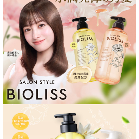
請求用戶進行身份認證。
每筆NT$80，滿NT$290(含以上)免運費
５．嚴禁一人註冊多個帳號或使用他人資訊註冊。若發現惡意使用之情形，
恩沛科技股份有限公司將有權停止該用戶之使用額度並採取法律行動。