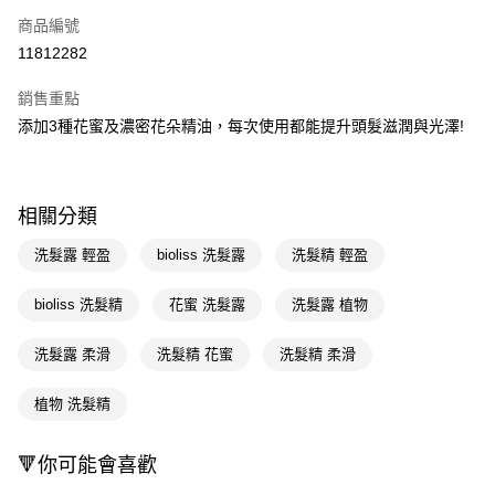
商品編號
信用卡一次付款
11812282
超商取貨付款
銷售重點
LINE Pay
添加3種花蜜及濃密花朵精油，每次使用都能提升頭髮滋潤與光澤!
Apple Pay
街口支付
相關分類
悠遊付
洗髮露 輕盈
bioliss 洗髮露
洗髮精 輕盈
Google Pay
bioliss 洗髮精
花蜜 洗髮露
洗髮露 植物
AFTEE先享後付
相關說明
洗髮露 柔滑
洗髮精 花蜜
洗髮精 柔滑
【關於「AFTEE先享後付」】
即享券
AFTEE先享後付是「在收到商品之後才付款」的支付方式。 讓您購物簡單
植物 洗髮精
便利好安心！
１．簡單：不需註冊會員、不需綁卡、不需儲值。
運送方式
２．便利：只要手機號碼，簡訊認證，即可結帳。
🔻你可能會喜歡
３．安心：先確認商品／服務後，再付款。
全家取貨付款