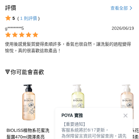
評價
查看全部
5
(
1
則評價
)
g*********5
2026/06/19
使用後感覺髮質變得柔順許多，香氣也很自然，讓洗髮的過程變得
愉悅，真的很喜歡這款產品！
🔻你可能會喜歡
POYA 寶雅
【重要通知】
客服系統將於8/17更新，
BIOLISS植物系花蜜洗
BIOLISS植物系花蜜潤
BIOLISS植物系
為保障留言資訊可保留查詢，請先
髮露470ml潤澤柔亮
髮乳470ml輕盈柔滑
髮乳470ml潤澤