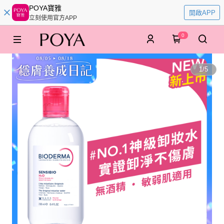
POYA寶雅
開啟APP
立刻使用官方APP
0
1
/
5