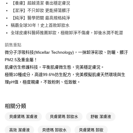
LINE Pay
【養膚】超越清潔 養出穩定膚況
【潔淨】不只卸妝 更能掃蕩髒汙
Apple Pay
【純淨】醫學把關 最高規格純淨
街口支付
稱霸全球30年！史上首款卸妝水
全球皮膚科醫師推薦卸妝，極緻卸淨不傷膚，卸後水潤不乾澀
悠遊付
銷售重點
Google Pay
微分子浮吸科技(Micellar Technology)，一抹卸淨彩妝、防曬、髒汙
AFTEE先享後付
PM2.5及重金屬！
相關說明
肌膚仿生修護科技，平衡肌膚微生態，完美穩定膚況。
【關於「AFTEE先享後付」】
極簡10種成分，高達99.6%仿生配方，完美模擬肌膚天然環境與生
即享券
AFTEE先享後付是「在收到商品之後才付款」的支付方式。 讓您購物簡單
便利好安心！
理pH值，極度親膚，不致粉刺、低致敏。
１．簡單：不需註冊會員、不需綁卡、不需儲值。
運送方式
２．便利：只要手機號碼，簡訊認證，即可結帳。
３．安心：先確認商品／服務後，再付款。
全家取貨付款
相關分類
每筆NT$65，滿NT$390(含以上)免運費
【「AFTEE先享後付」結帳流程】
１．於結帳方式選擇「AFTEE先享後付」後，將跳轉至「AFTEE先享後付」
貝膚黛瑪 潔膚液
貝膚黛瑪 卸妝水
舒敏 潔膚液
付款後全家取貨
結帳頁面，進行簡訊認證並確認金額後，即可完成結帳。
２．訂單成立數日內，您將收到繳費通知簡訊。
每筆NT$65，滿NT$390(含以上)免運費
３．收到繳費通知簡訊後14天內，點擊此簡訊中的連結，可透過四大超商／
高效 潔膚液
貝德瑪 卸妝水
貝膚黛瑪 卸妝