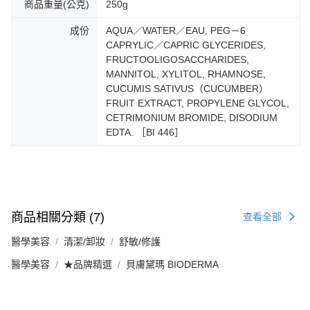
商品重量(公克)
250g
成份
AQUA／WATER／EAU, PEG－6
CAPRYLIC／CAPRIC GLYCERIDES,
FRUCTOOLIGOSACCHARIDES,
MANNITOL, XYLITOL, RHAMNOSE,
CUCUMIS SATIVUS（CUCUMBER）
FRUIT EXTRACT, PROPYLENE GLYCOL,
CETRIMONIUM BROMIDE, DISODIUM
EDTA. ［BI 446］
商品相關分類 (7)
查看全部
醫學美容
清潔/卸妝
舒敏/修護
醫學美容
★品牌精選
貝膚黛瑪 BIODERMA