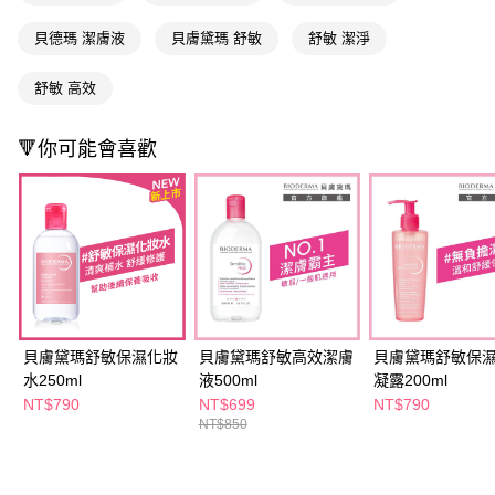
ATM／網路銀行／等多元方式進行付款，方視為交易完成。
萊爾富取貨付款
※ 請注意：結帳手續完成當下不需立刻繳費，但若您需要取消訂單，請聯絡
貝德瑪 潔膚液
貝膚黛瑪 舒敏
舒敏 潔淨
每筆NT$65，滿NT$490(含以上)免運費
購買商品的店家。未經商家同意取消之訂單仍視為有效，需透過AFTEE先享
後付繳納相關費用。
付款後萊爾富取貨
※ 交易是否成功請以「AFTEE先享後付 」之結帳頁面顯示為準，若有關於
舒敏 高效
是否繳費成功／繳費後需取消欲退款等相關疑問，請聯繫「AFTEE先享後付
每筆NT$65，滿NT$490(含以上)免運費
客戶支援中心」
https://netprotections.freshdesk.com/support/home
🔻你可能會喜歡
7-11取貨付款
【注意事項】
１．透過由恩沛科技股份有限公司提供之「AFTEE先享後付」服務完成之交
每筆NT$65，滿NT$490(含以上)免運費
易，需依本服務之必要範圍內提供個人資料，並將交易相關給付款項請求債
權轉讓予恩沛科技股份有限公司。
付款後7-11取貨
２．關於個人資料處理事宜，請瀏覽以下網址：
每筆NT$65，滿NT$490(含以上)免運費
https://aftee.tw/terms/#terms3
３．未成年的使用者請事先徵得法定代理人或監護人之同意方可使用
宅配(本島)
「AFTEE先享後付」，若未經同意申辦者引起之損失，本公司不負相關責
任。
每筆NT$100，滿NT$790(含以上)免運費
４．使用「AFTEE先享後付」時，將依據個別帳號之用戶狀況，依本公司即
貝膚黛瑪舒敏保濕化妝
貝膚黛瑪舒敏高效潔膚
貝膚黛瑪舒敏保
時審查核予不同之上限額度；若仍有額度不足之情形，本公司將視審查結果
付款後寶雅門市自取(由倉庫統一出貨)
水250ml
液500ml
凝露200ml
請求用戶進行身份認證。
每筆NT$80，滿NT$290(含以上)免運費
NT$790
NT$699
NT$790
５．嚴禁一人註冊多個帳號或使用他人資訊註冊。若發現惡意使用之情形，
恩沛科技股份有限公司將有權停止該用戶之使用額度並採取法律行動。
NT$850