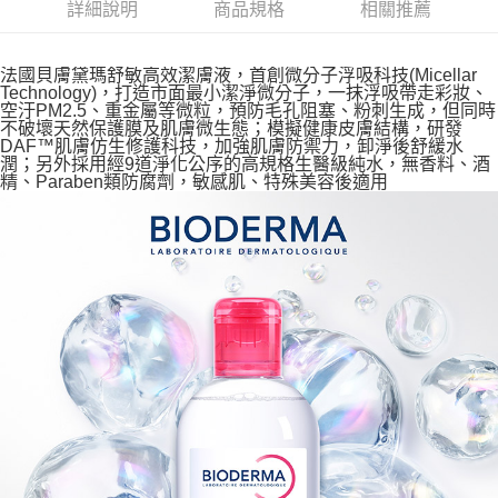
詳細說明
商品規格
相關推薦
法國貝膚黛瑪舒敏高效潔膚液，首創微分子浮吸科技(Micellar
Technology)，打造市面最小潔淨微分子，一抹浮吸帶走彩妝、
空汙PM2.5、重金屬等微粒，預防毛孔阻塞、粉刺生成，但同時
不破壞天然保護膜及肌膚微生態；模擬健康皮膚結構，研發
DAF™肌膚仿生修護科技，加強肌膚防禦力，卸淨後舒緩水
潤；另外採用經9道淨化公序的高規格生醫級純水，無香料、酒
精、Paraben類防腐劑，敏感肌、特殊美容後適用