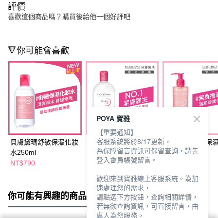
評價
喜歡這個商品嗎？購買後給他一個好評吧
🔻你可能會喜歡
POYA 寶雅
【重要通知】
客服系統將於8/17更新，
貝膚黛瑪舒敏保濕化妝
貝膚黛瑪舒敏高效潔膚
貝膚黛瑪舒敏保
為保障留言資訊可保留查詢，請先
水250ml
液500ml
凝露200ml
登入會員帳號留言。
NT$790
NT$699
NT$790
NT$850
歡迎來到寶雅線上客服系統。為加
速處理您的需求，
你可能有興趣的商品
全站排行
請點選下方按鈕，查詢相關詳情，
若無欲查詢資訊，可直接留言，由
專人為您服務。