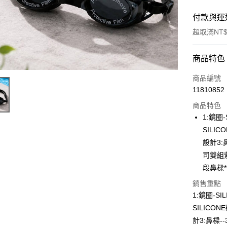
付款與運
超取滿NT$
付款方式
商品特色
POYA支付
商品編號
11810852
信用卡一
商品特色
超商取貨
1:鏡圈
SIL
LINE Pay
設計3:
Apple Pay
司雙組
段鼻樑*
街口支付
銷售重點
悠遊付
1:鏡圈-S
Google Pa
SILIC
計3:鼻樑-
AFTEE先