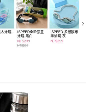
讓予恩沛科技股份有限公司。
個人資料處理事宜，請瀏覽以下網址：
1取貨
ee.tw/terms/#terms3
5，滿NT$490(含以上)免運費
年的使用者請事先徵得法定代理人或監護人之同意方可使用
E先享後付」，若未經同意申辦者引起之損失，本公司不負相關責
AFTEE先享後付」時，將依據個別帳號之用戶狀況，依本公司
00，滿NT$790(含以上)免運費
 成人泳鏡-
ISPEED全矽膠童
ISPEED 多層膜專
ISPEED電鍍專業
核予不同之上限額度；若仍有額度不足之情形，本公司將視審查
泳鏡-黑白
業泳鏡-灰
訓練款泳鏡-黑
用戶進行身份認證。
門市自取(由倉庫統一出貨)
NT$239
NT$259
NT$309
一人註冊多個帳號或使用他人資訊註冊。若發現惡意使用之情
NT$259
NT$329
0，滿NT$290(含以上)免運費
科技股份有限公司將有權停止該用戶之使用額度並採取法律行