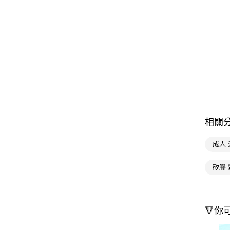
相關
成人 
矽膠
🔻你