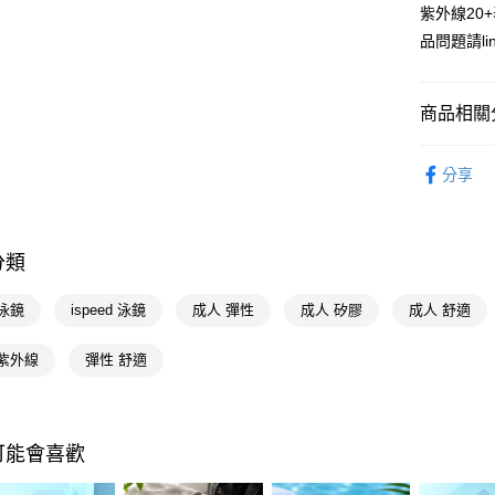
紫外線20
相關說明
品問題請lin
【關於「A
即享券
AFTEE
便利好安
１．簡單
商品相關分
２．便利
運送方式
３．安心
運動周邊
分享
全家取貨
【「AFT
每筆NT$6
１．於結帳
付」結帳
付款後全
２．訂單
分類
３．收到繳
每筆NT$6
／ATM／
※ 請注意
泳鏡
ispeed 泳鏡
成人 彈性
成人 矽膠
成人 舒適
萊爾富取
絡購買商品
先享後付
每筆NT$6
 紫外線
彈性 舒適
※ 交易是
是否繳費成
付款後萊
付客戶支
每筆NT$6
【注意事
可能會喜歡
7-11取貨
１．透過由
交易，需
每筆NT$6