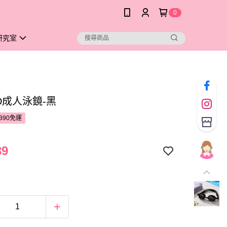
0
研究室
ED成人泳鏡-黑
390免運
39