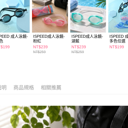
求債權轉
２．關於
付款後7-1
https://aft
每筆NT$6
３．未成
「AFTE
宅配(本島)
任。
４．使用「
每筆NT$1
SPEED 成人泳鏡-
ISPEED成人泳鏡-
ISPEED成人泳鏡-
ISPEED
即時審查
色
粉紅
湖藍
多色任選
結果請求
付款後寶雅
$199
NT$239
NT$239
NT$199
５．嚴禁
NT$259
NT$259
每筆NT$8
形，恩沛
動。
說明
商品規格
相關推薦