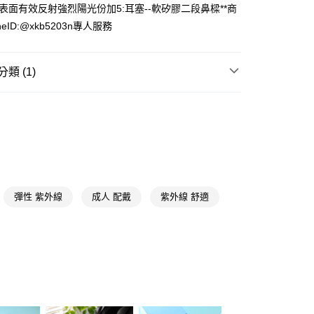
+表面有效反射強烈陽光份加5:耳塞--軟矽膠二段鼻樑**商
eID:@xkb5203n專人服務
FTEE先享後付」】
先享後付是「在收到商品之後才付款」的支付方式。 讓您購物簡單
心！
：不需註冊會員、不需綁卡、不需儲值。
類 (1)
：只要手機號碼，簡訊認證，即可結帳。
：先確認商品／服務後，再付款。
游泳專區
成人泳鏡
付款
EE先享後付」結帳流程】
5，滿NT$390(含以上)免運費
方式選擇「AFTEE先享後付」後，將跳轉至「AFTEE先享後
頁面，進行簡訊認證並確認金額後，即可完成結帳。
家取貨
成立數日內，您將收到繳費通知簡訊。
費通知簡訊後14天內，點擊此簡訊中的連結，可透過四大超商
5，滿NT$390(含以上)免運費
網路銀行／等多元方式進行付款，方視為交易完成。
：結帳手續完成當下不需立刻繳費，但若您需要取消訂單，請聯
彈性 紫外線
成人 配戴
紫外線 舒適
貨付款
的店家。未經商家同意取消之訂單仍視為有效，需透過AFTEE
繳納相關費用。
5，滿NT$490(含以上)免運費
否成功請以「AFTEE先享後付 」之結帳頁面顯示為準，若有關於
功／繳費後需取消欲退款等相關疑問，請聯繫「AFTEE先享後
爾富取貨
援中心」
https://netprotections.freshdesk.com/support/home
5，滿NT$490(含以上)免運費
項】
付款
恩沛科技股份有限公司提供之「AFTEE先享後付」服務完成之
依本服務之必要範圍內提供個人資料，並將交易相關給付款項請
5，滿NT$490(含以上)免運費