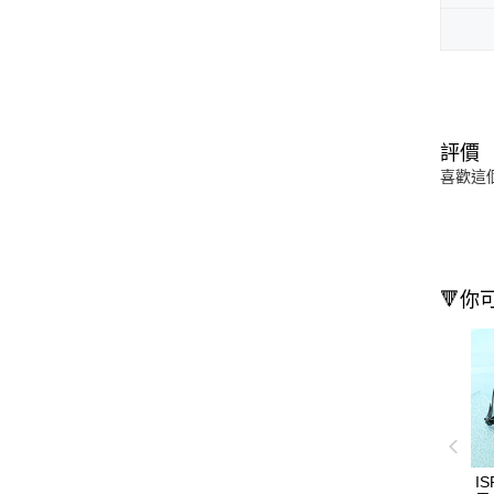
評價
喜歡這
🔻你
I