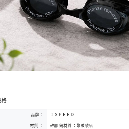
規格
品牌：
ＩＳＰＥＥＤ
材質 ：
矽膠 鏡材質 ：聚碳酸酯