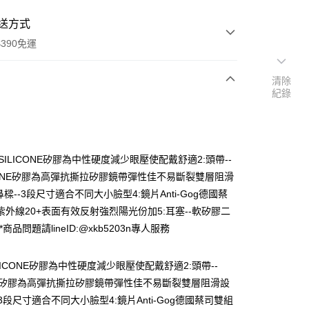
送方式
390免運
清除
紀錄
次付款
付款
-SILICONE矽膠為中性硬度減少眼壓使配戴舒適2:頭帶--
ICONE矽膠為高彈抗撕拉矽膠鏡帶彈性佳不易斷裂雙層阻滑
鼻樑--3段尺寸適合不同大小臉型4:鏡片Anti-Gog德國蔡
紫外線20+表面有效反射強烈陽光份加5:耳塞--軟矽膠二
*商品問題請lineID:@xkb5203n專人服務
ILICONE矽膠為中性硬度減少眼壓使配戴舒適2:頭帶--
y
ONE矽膠為高彈抗撕拉矽膠鏡帶彈性佳不易斷裂雙層阻滑設
-3段尺寸適合不同大小臉型4:鏡片Anti-Gog德國蔡司雙組
享後付