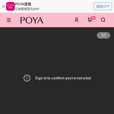
POYA寶雅
開啟APP
立刻使用官方APP
0
1
/
2