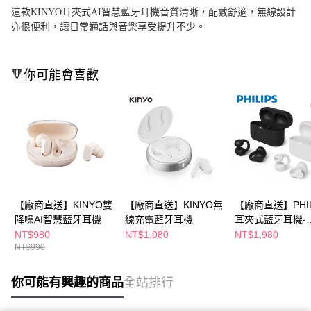
這款KINYO耳夾式AI智慧藍牙耳機音質清晰，配戴舒適，無線設計
亦很便利，讓日常通話與音樂享受提升不少。
🔻你可能會喜歡
【廠商直送】KINYO雙
【廠商直送】KINYO無
【廠商直送】PHIL
降噪AI智慧藍牙耳機
線充電藍牙耳機
耳夾式藍牙耳機-
TAQ2000
NT$980
NT$1,080
NT$1,980
NT$990
你可能有興趣的商品
全站排行