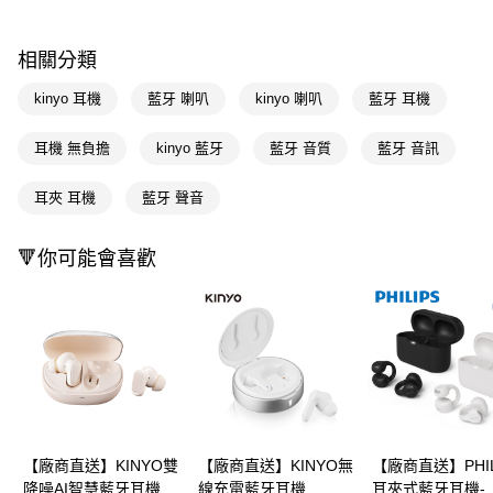
※ 請注意：結帳手續完成當下不需立刻繳費，但若您需要取消訂單，請聯絡
購買商品的店家。未經商家同意取消之訂單仍視為有效，需透過AFTEE先享
後付繳納相關費用。
相關分類
※ 交易是否成功請以「AFTEE先享後付 」之結帳頁面顯示為準，若有關於
是否繳費成功／繳費後需取消欲退款等相關疑問，請聯繫「AFTEE先享後付
kinyo 耳機
藍牙 喇叭
kinyo 喇叭
藍牙 耳機
客戶支援中心」
https://netprotections.freshdesk.com/support/home
【注意事項】
耳機 無負擔
kinyo 藍牙
藍牙 音質
藍牙 音訊
１．透過由恩沛科技股份有限公司提供之「AFTEE先享後付」服務完成之交
易，需依本服務之必要範圍內提供個人資料，並將交易相關給付款項請求債
耳夾 耳機
藍牙 聲音
權轉讓予恩沛科技股份有限公司。
２．關於個人資料處理事宜，請瀏覽以下網址：
https://aftee.tw/terms/#terms3
🔻你可能會喜歡
３．未成年的使用者請事先徵得法定代理人或監護人之同意方可使用
「AFTEE先享後付」，若未經同意申辦者引起之損失，本公司不負相關責
任。
４．使用「AFTEE先享後付」時，將依據個別帳號之用戶狀況，依本公司即
時審查核予不同之上限額度；若仍有額度不足之情形，本公司將視審查結果
請求用戶進行身份認證。
５．嚴禁一人註冊多個帳號或使用他人資訊註冊。若發現惡意使用之情形，
恩沛科技股份有限公司將有權停止該用戶之使用額度並採取法律行動。
【廠商直送】KINYO雙
【廠商直送】KINYO無
【廠商直送】PHIL
降噪AI智慧藍牙耳機
線充電藍牙耳機
耳夾式藍牙耳機-