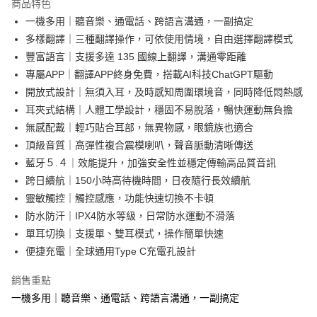
商品特色
Apple Pay
一機多用｜聽音樂、通電話、跨語言溝通，一副搞定
多樣翻譯｜三種翻譯操作，可依使用情境，自由選擇翻譯模式
街口支付
豐富語言｜支援多達 135 國線上翻譯，溝通零距離
悠遊付
專屬APP｜翻譯APP終身免費，搭載AI科技ChatGPT驅動
開放式設計｜無須入耳，及時感知周圍環境音，同時降低悶熱感
Google Pay
耳夾式結構｜人體工學設計，穩固不易脫落，暢快運動無負擔
AFTEE先享後付
無感配戴｜輕巧貼合耳部，無異物感，眼鏡族也適合
相關說明
頂級音質｜高彈性複合震模喇叭，聲音脈動清晰傳送
【關於「AFTEE先享後付」】
藍牙５.４｜效能提升，加強安全性並穩定傳輸高品質音訊
即享券
AFTEE先享後付是「在收到商品之後才付款」的支付方式。 讓您購物簡單
跨日續航｜150小時高待機時間，日夜隨行長效續航
便利好安心！
１．簡單：不需註冊會員、不需綁卡、不需儲值。
靈敏觸控｜觸控感應，功能快速切換不卡頓
運送方式
２．便利：只要手機號碼，簡訊認證，即可結帳。
防水防汗｜IPX4防水等級，日常防水運動不滑落
３．安心：先確認商品／服務後，再付款。
宅配(廠商直送🚚)
單耳切換｜支援單、雙耳模式，操作簡單快速
每筆NT$100，滿NT$590(含以上)免運費
【「AFTEE先享後付」結帳流程】
便捷充電｜全球通用Type C充電孔設計
１．於結帳方式選擇「AFTEE先享後付」後，將跳轉至「AFTEE先享後付」
宅配(離島廠商直送🚚)
結帳頁面，進行簡訊認證並確認金額後，即可完成結帳。
銷售重點
２．訂單成立數日內，您將收到繳費通知簡訊。
每筆NT$300
３．收到繳費通知簡訊後14天內，點擊此簡訊中的連結，可透過四大超商／
一機多用｜聽音樂、通電話、跨語言溝通，一副搞定
ATM／網路銀行／等多元方式進行付款，方視為交易完成。